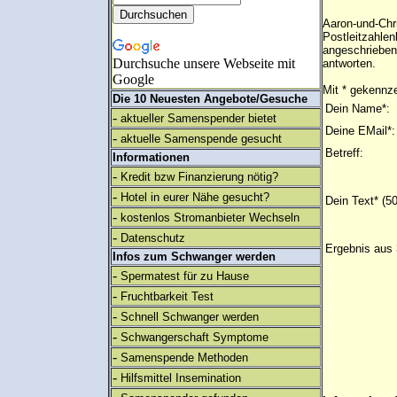
Aaron-und-Chri
Postleitzahlen
angeschrieben
Durchsuche unsere Webseite mit
antworten.
Google
Mit * gekennze
Die 10 Neuesten Angebote/Gesuche
Dein Name*:
-
aktueller Samenspender bietet
Deine EMail*:
-
aktuelle Samenspende gesucht
Betreff:
Informationen
-
Kredit bzw Finanzierung nötig?
-
Hotel in eurer Nähe gesucht?
Dein Text* (5
-
kostenlos Stromanbieter Wechseln
-
Datenschutz
Ergebnis aus 
Infos zum Schwanger werden
-
Spermatest für zu Hause
-
Fruchtbarkeit Test
-
Schnell Schwanger werden
-
Schwangerschaft Symptome
-
Samenspende Methoden
-
Hilfsmittel Insemination