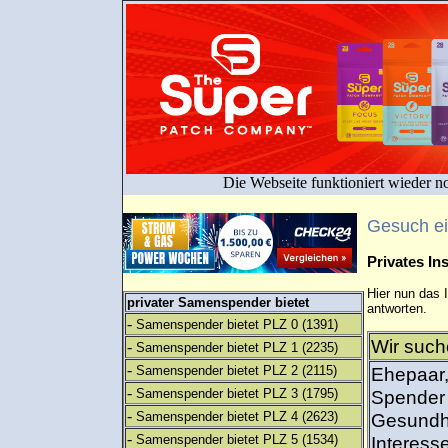
Die Webseite funktioniert wieder n
Gesuch e
Privates I
Hier nun das 
privater Samenspender bietet
antworten.
-
Samenspender bietet PLZ 0
(1391)
Wir such
-
Samenspender bietet PLZ 1
(2235)
-
Samenspender bietet PLZ 2
(2115)
Ehepaar,
-
Samenspender bietet PLZ 3
(1795)
Spender 
-
Samenspender bietet PLZ 4
(2623)
Gesundhe
-
Samenspender bietet PLZ 5
(1534)
Interess