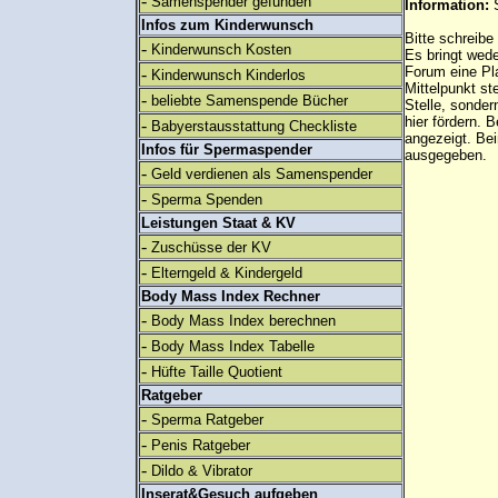
-
Samenspender gefunden
Information:
Infos zum Kinderwunsch
Bitte schreibe
-
Kinderwunsch Kosten
Es bringt wed
Forum eine Pl
-
Kinderwunsch Kinderlos
Mittelpunkt st
-
beliebte Samenspende Bücher
Stelle, sonder
hier fördern. B
-
Babyerstausstattung Checkliste
angezeigt. B
Infos für Spermaspender
ausgegeben.
-
Geld verdienen als Samenspender
-
Sperma Spenden
Leistungen Staat & KV
-
Zuschüsse der KV
-
Elterngeld & Kindergeld
Body Mass Index Rechner
-
Body Mass Index berechnen
-
Body Mass Index Tabelle
-
Hüfte Taille Quotient
Ratgeber
-
Sperma Ratgeber
-
Penis Ratgeber
-
Dildo & Vibrator
Inserat&Gesuch aufgeben