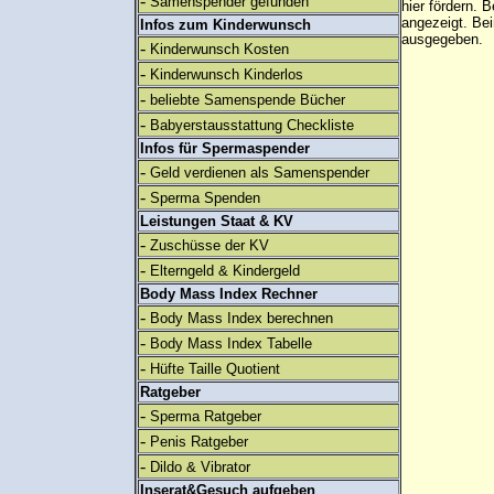
-
Samenspender gefunden
hier fördern. B
angezeigt. B
Infos zum Kinderwunsch
ausgegeben.
-
Kinderwunsch Kosten
-
Kinderwunsch Kinderlos
-
beliebte Samenspende Bücher
-
Babyerstausstattung Checkliste
Infos für Spermaspender
-
Geld verdienen als Samenspender
-
Sperma Spenden
Leistungen Staat & KV
-
Zuschüsse der KV
-
Elterngeld & Kindergeld
Body Mass Index Rechner
-
Body Mass Index berechnen
-
Body Mass Index Tabelle
-
Hüfte Taille Quotient
Ratgeber
-
Sperma Ratgeber
-
Penis Ratgeber
-
Dildo & Vibrator
Inserat&Gesuch aufgeben