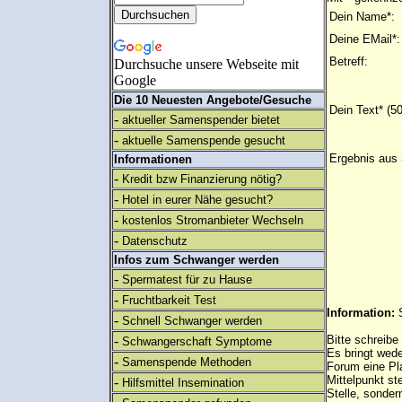
Dein Name*:
Deine EMail*:
Betreff:
Durchsuche unsere Webseite mit
Google
Die 10 Neuesten Angebote/Gesuche
Dein Text* (5
-
aktueller Samenspender bietet
-
aktuelle Samenspende gesucht
Ergebnis aus 
Informationen
-
Kredit bzw Finanzierung nötig?
-
Hotel in eurer Nähe gesucht?
-
kostenlos Stromanbieter Wechseln
-
Datenschutz
Infos zum Schwanger werden
-
Spermatest für zu Hause
-
Fruchtbarkeit Test
Information:
-
Schnell Schwanger werden
-
Bitte schreibe
Schwangerschaft Symptome
Es bringt wed
-
Samenspende Methoden
Forum eine Pl
Mittelpunkt st
-
Hilfsmittel Insemination
Stelle, sonder