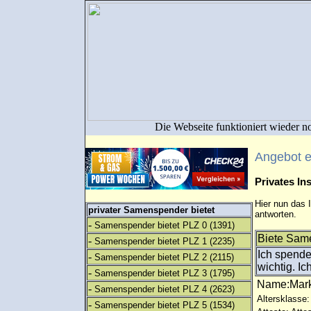
Die Webseite funktioniert wieder n
Angebot 
Privates I
Hier nun das 
privater Samenspender bietet
antworten.
-
Samenspender bietet PLZ 0
(1391)
Biete Sam
-
Samenspender bietet PLZ 1
(2235)
Ich spende 
-
Samenspender bietet PLZ 2
(2115)
wichtig. Ic
-
Samenspender bietet PLZ 3
(1795)
Name:Mar
-
Samenspender bietet PLZ 4
(2623)
Altersklasse:
-
Samenspender bietet PLZ 5
(1534)