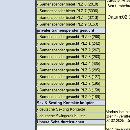
Atteste: Atte
-
Samenspender bietet PLZ 6
(2818)
Beruf: möcht
-
Samenspender bietet PLZ 7
(3096)
Datum:02.0
-
Samenspender bietet PLZ 8
(3213)
-
Samenspender bietet PLZ 9
(3153)
privater Samenspender gesucht
-
Samenspender gesucht PLZ 0
(268)
-
Samenspender gesucht PLZ 1
(242)
-
Samenspender gesucht PLZ 2
(267)
-
Samenspender gesucht PLZ 3
(283)
-
Samenspender gesucht PLZ 4
(405)
-
Samenspender gesucht PLZ 5
(205)
-
Samenspender gesucht PLZ 6
(127)
-
Samenspender gesucht PLZ 7
(195)
-
Samenspender gesucht PLZ 8
(158)
-
Samenspender gesucht PLZ 9
(189)
Sex & Sexting Kontakte knüpfen
-
deutsche Sexting Kontakte
Markus hat hi
-
deutsche Swingerclub Liste
(Berlin) verüf
02.02.2025. Du
Unsere Seite durchsuchen
Mit * gekennze