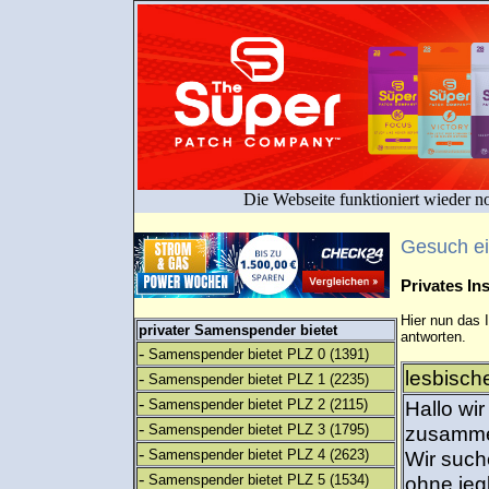
Die Webseite funktioniert wieder n
Gesuch e
Privates I
Hier nun das 
privater Samenspender bietet
antworten.
-
Samenspender bietet PLZ 0
(1391)
lesbisch
-
Samenspender bietet PLZ 1
(2235)
-
Samenspender bietet PLZ 2
(2115)
Hallo wi
-
Samenspender bietet PLZ 3
(1795)
zusammen
-
Samenspender bietet PLZ 4
(2623)
Wir such
-
Samenspender bietet PLZ 5
(1534)
ohne jeg