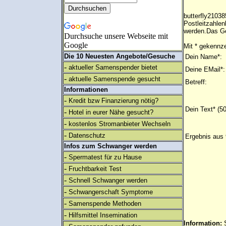
butterfly2103
Postleitzahlen
werden.Das Ge
Durchsuche unsere Webseite mit
Google
Mit * gekennze
Die 10 Neuesten Angebote/Gesuche
Dein Name*:
-
aktueller Samenspender bietet
Deine EMail*:
-
aktuelle Samenspende gesucht
Betreff:
Informationen
-
Kredit bzw Finanzierung nötig?
Dein Text* (5
-
Hotel in eurer Nähe gesucht?
-
kostenlos Stromanbieter Wechseln
-
Datenschutz
Ergebnis aus 
Infos zum Schwanger werden
-
Spermatest für zu Hause
-
Fruchtbarkeit Test
-
Schnell Schwanger werden
-
Schwangerschaft Symptome
-
Samenspende Methoden
-
Hilfsmittel Insemination
Information: