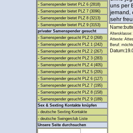
-
Samenspender bietet PLZ 6
(2818)
uns per 
-
Samenspender bietet PLZ 7
(3096)
jemand, 
-
Samenspender bietet PLZ 8
(3213)
sehr fre
-
Samenspender bietet PLZ 9
(3153)
Name:butt
privater Samenspender gesucht
Altersklasse: 
-
Samenspender gesucht PLZ 0
(268)
Atteste: Atte
-
Samenspender gesucht PLZ 1
(242)
Beruf: möcht
Datum:19.0
-
Samenspender gesucht PLZ 2
(267)
-
Samenspender gesucht PLZ 3
(283)
-
Samenspender gesucht PLZ 4
(405)
-
Samenspender gesucht PLZ 5
(205)
-
Samenspender gesucht PLZ 6
(127)
-
Samenspender gesucht PLZ 7
(195)
-
Samenspender gesucht PLZ 8
(158)
-
Samenspender gesucht PLZ 9
(189)
Sex & Sexting Kontakte knüpfen
-
deutsche Sexting Kontakte
-
deutsche Swingerclub Liste
Unsere Seite durchsuchen