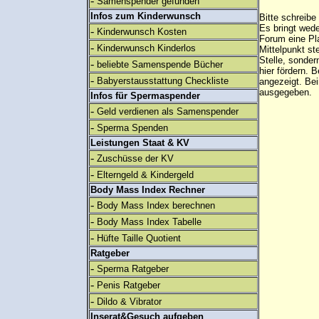
-
Samenspender gefunden
Infos zum Kinderwunsch
Bitte schreibe
Es bringt wed
-
Kinderwunsch Kosten
Forum eine Pl
-
Kinderwunsch Kinderlos
Mittelpunkt st
Stelle, sonder
-
beliebte Samenspende Bücher
hier fördern. B
-
Babyerstausstattung Checkliste
angezeigt. B
ausgegeben.
Infos für Spermaspender
-
Geld verdienen als Samenspender
-
Sperma Spenden
Leistungen Staat & KV
-
Zuschüsse der KV
-
Elterngeld & Kindergeld
Body Mass Index Rechner
-
Body Mass Index berechnen
-
Body Mass Index Tabelle
-
Hüfte Taille Quotient
Ratgeber
-
Sperma Ratgeber
-
Penis Ratgeber
-
Dildo & Vibrator
Inserat&Gesuch aufgeben