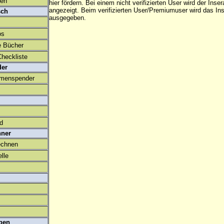
den
hier fördern. Bei einem nicht verifizierten User wird der Inser
angezeigt. Beim
verifizierten User/Premiumuser
wird das Ins
sch
ausgegeben.
os
e Bücher
heckliste
der
amenspender
ld
hner
echnen
lle
ben