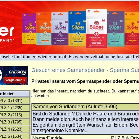
bseite funktioniert wieder normal. Es werden zeitnah neue Inserate fre
Gesuch eines Samenspender - Sperma Su
Privates Inserat vom Spermaspender oder Sper
Hier nun das Inserat, nachdem du suchtest. Du kannst auf d
 bietet
antworten.
PLZ 0
(1391)
Samen von Südländern (Aufrufe:3696)
PLZ 1
(2235)
Bist du Südländer? Dunkle Haare und Braun od
PLZ 2
(2115)
Dann melde dich. Auch bei finanziellem Interess
PLZ 3
(1795)
Es geht um den größten Wunsch auf Erden. Be
PLZ 4
(2623)
ernstgemeinte Kontakte....
PLZ 5
(1534)
Name:Davide
PLZ:5 & Ort: