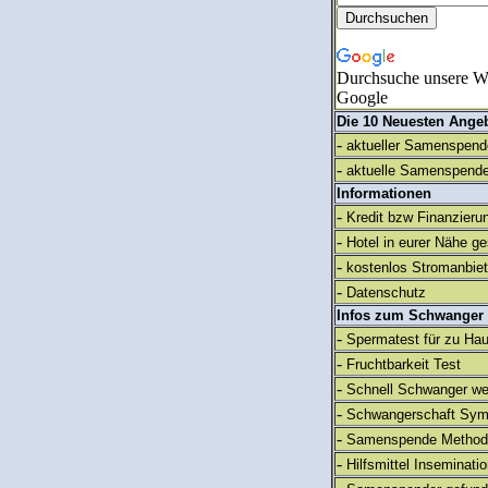
Durchsuche unsere We
Google
Die 10 Neuesten Ange
-
aktueller Samenspende
-
aktuelle Samenspende
Informationen
-
Kredit bzw Finanzieru
-
Hotel in eurer Nähe g
-
kostenlos Stromanbie
-
Datenschutz
Infos zum Schwanger
-
Spermatest für zu Ha
-
Fruchtbarkeit Test
-
Schnell Schwanger we
-
Schwangerschaft Sy
-
Samenspende Method
-
Hilfsmittel Inseminati