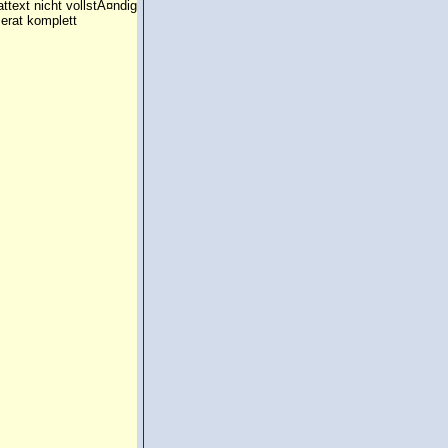
attext nicht vollstÃ¤ndig
erat komplett