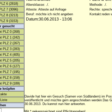
PLZ 6
(2818)
Altersklasse: ./.
Methode: ./.
PLZ 7
(3096)
Atteste: Atteste auf Anfrage
Rechte: sprech
Beruf: möchte ich nicht angeben
Kontakt:reden w
PLZ 8
(3213)
Datum:30.06.2013 - 13:06
PLZ 9
(3153)
r gesucht
t PLZ 0
(268)
t PLZ 1
(242)
t PLZ 2
(267)
t PLZ 3
(283)
t PLZ 4
(405)
t PLZ 5
(205)
t PLZ 6
(127)
t PLZ 7
(195)
t PLZ 8
(158)
t PLZ 9
(189)
te knüpfen
takte
Davide hat hier ein Gesuch (Samen von Südländern) im Postl
Liste
verüffentlicht und müchte gern angeschrieben werden.Das 
30.06.2013. Du kannst nun hier antworten.
chen
Mit * gekennzeichnet sind Pflichtangaben!