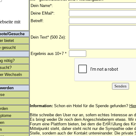
Dein Name*:
Deine EMail*:
Betreff:
bseite mit
bote/Gesuche
Dein Text* (500 Ze):
r bietet
 gesucht
Ergebnis aus 10+7 *
ng nötig?
esucht?
ter Wechseln
 werden
use
Information:
Schon ein Hotel für die Spende gefunden?
Hie
rden
Bitte schreibe den User nur an, sofern echtes Interesse an
mptome
Es bringt weder Dir noch dem Angeschriebenem etwas. Wir
en
Forum eine Plattform bieten, bei dem die ErfÃ¼llung des K
Mittelpunkt steht, daher steht nicht nur die Sympathie oder 
on
Stelle, sondern auch der Kontakt untereinander. Die privat