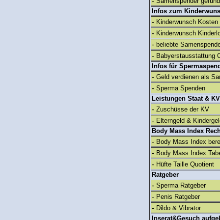
-
Samenspender gefun
Infos zum Kinderwun
-
Kinderwunsch Kosten
-
Kinderwunsch Kinderl
-
beliebte Samenspend
-
Babyerstausstattung C
Infos für Spermaspen
-
Geld verdienen als S
-
Sperma Spenden
Leistungen Staat & KV
-
Zuschüsse der KV
-
Elterngeld & Kinderge
Body Mass Index Rec
-
Body Mass Index ber
-
Body Mass Index Tabe
-
Hüfte Taille Quotient
Ratgeber
-
Sperma Ratgeber
-
Penis Ratgeber
-
Dildo & Vibrator
Inserat&Gesuch aufge