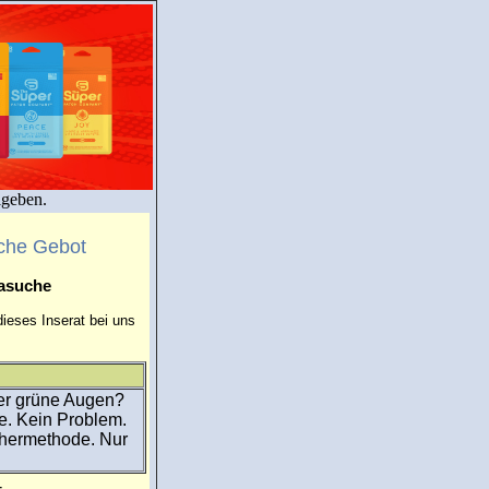
igeben.
che Gebot
masuche
ieses Inserat bei uns
er grüne Augen?
e. Kein Problem.
chermethode. Nur
-