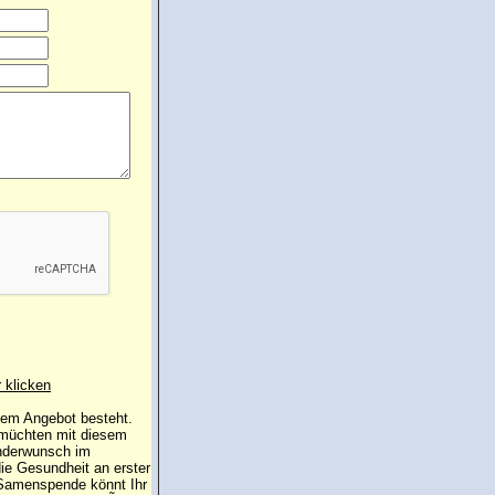
r klicken
 dem Angebot besteht.
 müchten mit diesem
inderwunsch im
die Gesundheit an erster
e Samenspende könnt Ihr