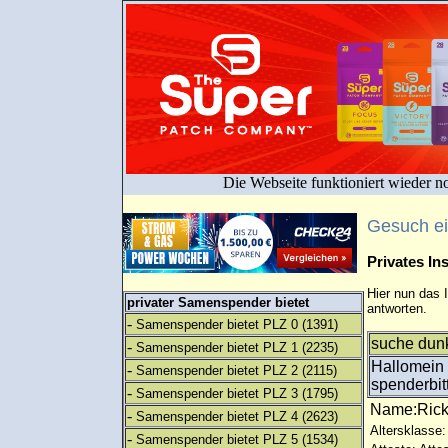
Die Webseite funktioniert wieder n
Gesuch e
Privates I
Hier nun das 
privater Samenspender bietet
antworten.
-
Samenspender bietet PLZ 0
(1391)
suche dunk
-
Samenspender bietet PLZ 1
(2235)
Hallomein
-
Samenspender bietet PLZ 2
(2115)
spenderbit
-
Samenspender bietet PLZ 3
(1795)
Name:Ric
-
Samenspender bietet PLZ 4
(2623)
Altersklasse: 
-
Samenspender bietet PLZ 5
(1534)