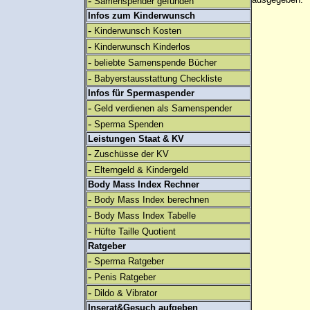
-
Samenspender gefunden
Infos zum Kinderwunsch
-
Kinderwunsch Kosten
-
Kinderwunsch Kinderlos
-
beliebte Samenspende Bücher
-
Babyerstausstattung Checkliste
Infos für Spermaspender
-
Geld verdienen als Samenspender
-
Sperma Spenden
Leistungen Staat & KV
-
Zuschüsse der KV
-
Elterngeld & Kindergeld
Body Mass Index Rechner
-
Body Mass Index berechnen
-
Body Mass Index Tabelle
-
Hüfte Taille Quotient
Ratgeber
-
Sperma Ratgeber
-
Penis Ratgeber
-
Dildo & Vibrator
Inserat&Gesuch aufgeben