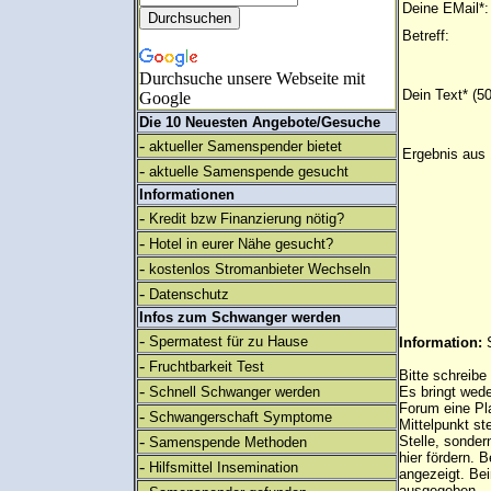
Deine EMail*:
Betreff:
Durchsuche unsere Webseite mit
Dein Text* (5
Google
Die 10 Neuesten Angebote/Gesuche
-
aktueller Samenspender bietet
Ergebnis aus 
-
aktuelle Samenspende gesucht
Informationen
-
Kredit bzw Finanzierung nötig?
-
Hotel in eurer Nähe gesucht?
-
kostenlos Stromanbieter Wechseln
-
Datenschutz
Infos zum Schwanger werden
-
Spermatest für zu Hause
Information:
-
Fruchtbarkeit Test
Bitte schreibe
-
Schnell Schwanger werden
Es bringt wed
Forum eine Pl
-
Schwangerschaft Symptome
Mittelpunkt st
-
Stelle, sonder
Samenspende Methoden
hier fördern. B
-
Hilfsmittel Insemination
angezeigt. B
ausgegeben.