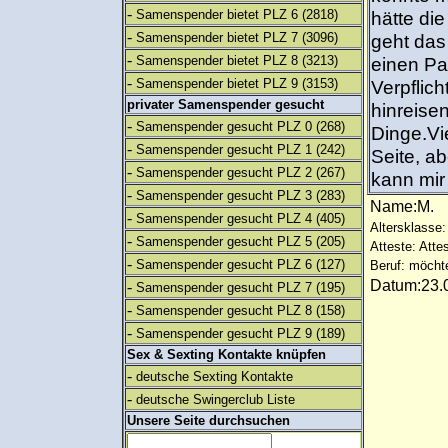
-
Samenspender bietet PLZ 6
(2818)
hätte di
-
Samenspender bietet PLZ 7
(3096)
geht das
-
Samenspender bietet PLZ 8
(3213)
einen Pa
-
Samenspender bietet PLZ 9
(3153)
Verpflic
privater Samenspender gesucht
hinreise
-
Samenspender gesucht PLZ 0
(268)
Dinge.Vie
-
Samenspender gesucht PLZ 1
(242)
Seite, a
-
Samenspender gesucht PLZ 2
(267)
kann mir
-
Samenspender gesucht PLZ 3
(283)
Name:M.
-
Samenspender gesucht PLZ 4
(405)
Altersklasse: 
-
Samenspender gesucht PLZ 5
(205)
Atteste: Atte
-
Samenspender gesucht PLZ 6
(127)
Beruf: möcht
Datum:23.0
-
Samenspender gesucht PLZ 7
(195)
-
Samenspender gesucht PLZ 8
(158)
-
Samenspender gesucht PLZ 9
(189)
Sex & Sexting Kontakte knüpfen
-
deutsche Sexting Kontakte
-
deutsche Swingerclub Liste
Unsere Seite durchsuchen