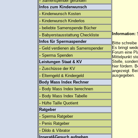
-
Samenspender gefunden
Infos zum Kinderwunsch
-
Kinderwunsch Kosten
-
Kinderwunsch Kinderlos
-
beliebte Samenspende Bücher
Information:
-
Babyerstausstattung Checkliste
Infos für Spermaspender
Bitte schreibe
-
Es bringt wed
Geld verdienen als Samenspender
Forum eine Pl
-
Sperma Spenden
Mittelpunkt st
Stelle, sonder
Leistungen Staat & KV
hier fördern. B
-
Zuschüsse der KV
angezeigt. B
-
ausgegeben.
Elterngeld & Kindergeld
Body Mass Index Rechner
-
Body Mass Index berechnen
-
Body Mass Index Tabelle
-
Hüfte Taille Quotient
Ratgeber
-
Sperma Ratgeber
-
Penis Ratgeber
-
Dildo & Vibrator
Inserat&Gesuch aufgeben