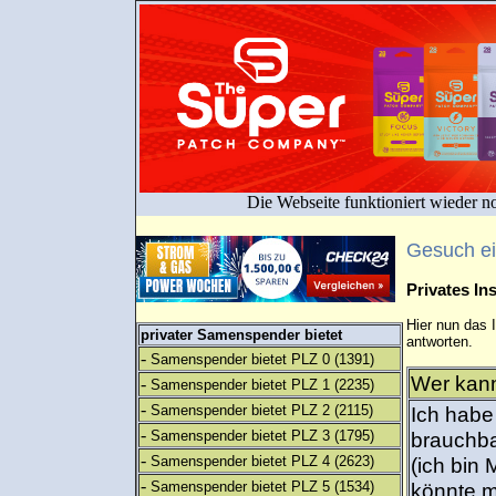
Die Webseite funktioniert wieder n
Gesuch e
Privates I
Hier nun das 
privater Samenspender bietet
antworten.
-
Samenspender bietet PLZ 0
(1391)
Wer kann
-
Samenspender bietet PLZ 1
(2235)
-
Samenspender bietet PLZ 2
(2115)
Ich habe
-
Samenspender bietet PLZ 3
(1795)
brauchba
-
Samenspender bietet PLZ 4
(2623)
(ich bin 
-
Samenspender bietet PLZ 5
(1534)
könnte m