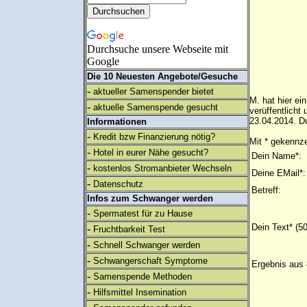
Durchsuche unsere Webseite mit
Google
Die 10 Neuesten Angebote/Gesuche
-
aktueller Samenspender bietet
M. hat hier ei
-
aktuelle Samenspende gesucht
verüffentlich
23.04.2014. Du
Informationen
-
Kredit bzw Finanzierung nötig?
Mit * gekennze
-
Hotel in eurer Nähe gesucht?
Dein Name*:
-
kostenlos Stromanbieter Wechseln
Deine EMail*:
-
Datenschutz
Betreff:
Infos zum Schwanger werden
-
Spermatest für zu Hause
Dein Text* (5
-
Fruchtbarkeit Test
-
Schnell Schwanger werden
-
Schwangerschaft Symptome
Ergebnis aus 
-
Samenspende Methoden
-
Hilfsmittel Insemination