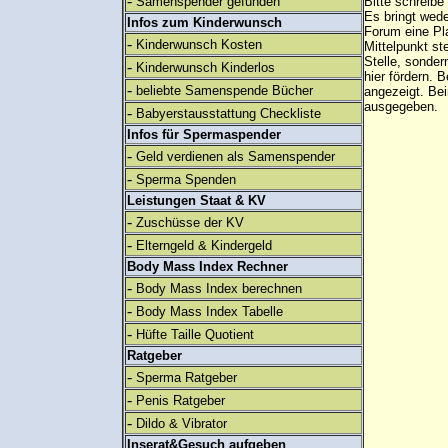
-
Samenspender gefunden
Bitte schreibe
Es bringt wed
Infos zum Kinderwunsch
Forum eine Pl
-
Kinderwunsch Kosten
Mittelpunkt st
Stelle, sonder
-
Kinderwunsch Kinderlos
hier fördern. B
-
beliebte Samenspende Bücher
angezeigt. B
ausgegeben.
-
Babyerstausstattung Checkliste
Infos für Spermaspender
-
Geld verdienen als Samenspender
-
Sperma Spenden
Leistungen Staat & KV
-
Zuschüsse der KV
-
Elterngeld & Kindergeld
Body Mass Index Rechner
-
Body Mass Index berechnen
-
Body Mass Index Tabelle
-
Hüfte Taille Quotient
Ratgeber
-
Sperma Ratgeber
-
Penis Ratgeber
-
Dildo & Vibrator
Inserat&Gesuch aufgeben