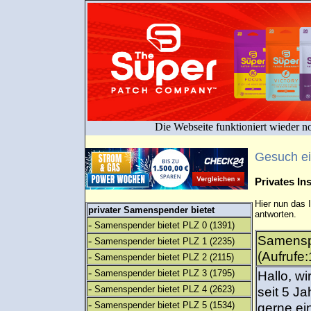
Die Webseite funktioniert wieder n
Gesuch e
Privates I
Hier nun das 
privater Samenspender bietet
antworten.
-
Samenspender bietet PLZ 0
(1391)
Samensp
-
Samenspender bietet PLZ 1
(2235)
(Aufrufe
-
Samenspender bietet PLZ 2
(2115)
-
Samenspender bietet PLZ 3
(1795)
Hallo, w
-
Samenspender bietet PLZ 4
(2623)
seit 5 J
-
Samenspender bietet PLZ 5
(1534)
gerne ei