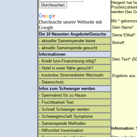
Hergertt hat 
Postleitzahlen
werden.Das Ge
Mit * gekennze
Durchsuche unsere Webseite mit
Google
Dein Name*:
Die 10 Neuesten Angebote/Gesuche
Deine EMail*:
-
aktueller Samenspender bietet
Betreff:
-
aktuelle Samenspende gesucht
Informationen
Dein Text* (5
-
Kredit bzw Finanzierung nötig?
-
Hotel in eurer Nähe gesucht?
-
kostenlos Stromanbieter Wechseln
Ergebnis aus 
-
Datenschutz
Infos zum Schwanger werden
-
Spermatest für zu Hause
-
Fruchtbarkeit Test
-
Schnell Schwanger werden
-
Schwangerschaft Symptome
-
Samenspende Methoden
Information:
-
Hilfsmittel Insemination