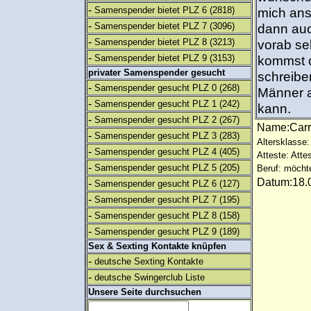
-
Samenspender bietet PLZ 6
(2818)
mich ans
-
Samenspender bietet PLZ 7
(3096)
dann auc
-
Samenspender bietet PLZ 8
(3213)
vorab se
-
Samenspender bietet PLZ 9
(3153)
kommst od
privater Samenspender gesucht
schreiben
-
Samenspender gesucht PLZ 0
(268)
Männer a
-
Samenspender gesucht PLZ 1
(242)
kann.
-
Samenspender gesucht PLZ 2
(267)
Name:Car
-
Samenspender gesucht PLZ 3
(283)
Altersklasse: 
-
Samenspender gesucht PLZ 4
(405)
Atteste: Atte
-
Samenspender gesucht PLZ 5
(205)
Beruf: möcht
Datum:18.0
-
Samenspender gesucht PLZ 6
(127)
-
Samenspender gesucht PLZ 7
(195)
-
Samenspender gesucht PLZ 8
(158)
-
Samenspender gesucht PLZ 9
(189)
Sex & Sexting Kontakte knüpfen
-
deutsche Sexting Kontakte
-
deutsche Swingerclub Liste
Unsere Seite durchsuchen