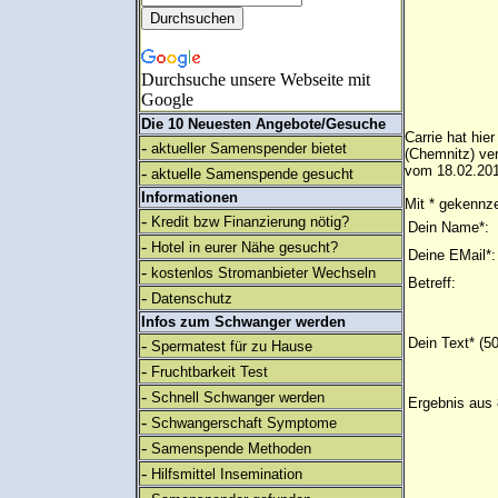
Durchsuche unsere Webseite mit
Google
Die 10 Neuesten Angebote/Gesuche
Carrie hat hi
-
aktueller Samenspender bietet
(Chemnitz) ve
vom 18.02.201
-
aktuelle Samenspende gesucht
Informationen
Mit * gekennze
-
Kredit bzw Finanzierung nötig?
Dein Name*:
-
Hotel in eurer Nähe gesucht?
Deine EMail*:
-
kostenlos Stromanbieter Wechseln
Betreff:
-
Datenschutz
Infos zum Schwanger werden
Dein Text* (5
-
Spermatest für zu Hause
-
Fruchtbarkeit Test
-
Schnell Schwanger werden
Ergebnis aus 
-
Schwangerschaft Symptome
-
Samenspende Methoden
-
Hilfsmittel Insemination