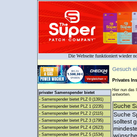
Die Webseite funktioniert wieder n
Gesuch e
Privates I
Hier nun das 
privater Samenspender bietet
antworten.
-
Samenspender bietet PLZ 0
(1391)
Suche S
-
Samenspender bietet PLZ 1
(2235)
-
Samenspender bietet PLZ 2
(2115)
Suche S
-
Samenspender bietet PLZ 3
(1795)
solltest
-
Samenspender bietet PLZ 4
(2623)
mindeste
-
Samenspender bietet PLZ 5
(1534)
wünschen