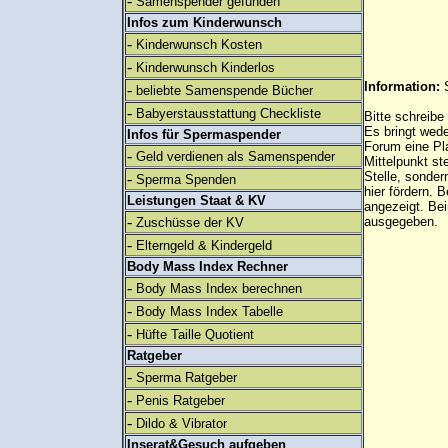
-
Samenspender gefunden
Infos zum Kinderwunsch
-
Kinderwunsch Kosten
-
Kinderwunsch Kinderlos
Information:
-
beliebte Samenspende Bücher
-
Babyerstausstattung Checkliste
Bitte schreibe
Es bringt wed
Infos für Spermaspender
Forum eine Pl
-
Geld verdienen als Samenspender
Mittelpunkt st
Stelle, sonder
-
Sperma Spenden
hier fördern. B
Leistungen Staat & KV
angezeigt. B
-
ausgegeben.
Zuschüsse der KV
-
Elterngeld & Kindergeld
Body Mass Index Rechner
-
Body Mass Index berechnen
-
Body Mass Index Tabelle
-
Hüfte Taille Quotient
Ratgeber
-
Sperma Ratgeber
-
Penis Ratgeber
-
Dildo & Vibrator
Inserat&Gesuch aufgeben