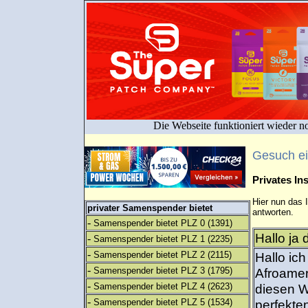
Die Webseite funktioniert wieder n
Gesuch e
Privates I
Hier nun das 
privater Samenspender bietet
antworten.
-
Samenspender bietet PLZ 0
(1391)
Hallo ja 
-
Samenspender bietet PLZ 1
(2235)
-
Samenspender bietet PLZ 2
(2115)
Hallo ic
-
Samenspender bietet PLZ 3
(1795)
Afroamer
-
Samenspender bietet PLZ 4
(2623)
diesen W
-
Samenspender bietet PLZ 5
(1534)
perfekten