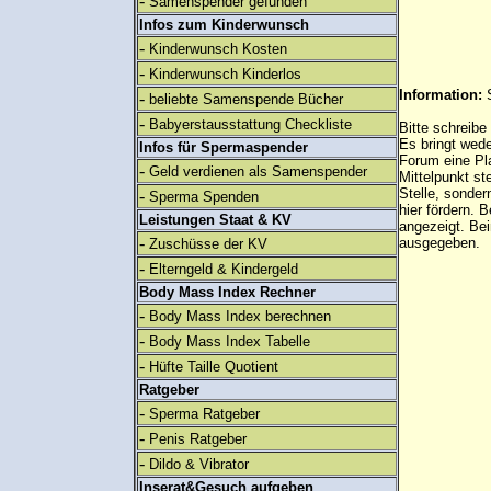
-
Samenspender gefunden
Infos zum Kinderwunsch
-
Kinderwunsch Kosten
-
Kinderwunsch Kinderlos
Information:
-
beliebte Samenspende Bücher
-
Babyerstausstattung Checkliste
Bitte schreibe
Es bringt wed
Infos für Spermaspender
Forum eine Pl
-
Geld verdienen als Samenspender
Mittelpunkt st
Stelle, sonder
-
Sperma Spenden
hier fördern. B
Leistungen Staat & KV
angezeigt. B
-
ausgegeben.
Zuschüsse der KV
-
Elterngeld & Kindergeld
Body Mass Index Rechner
-
Body Mass Index berechnen
-
Body Mass Index Tabelle
-
Hüfte Taille Quotient
Ratgeber
-
Sperma Ratgeber
-
Penis Ratgeber
-
Dildo & Vibrator
Inserat&Gesuch aufgeben