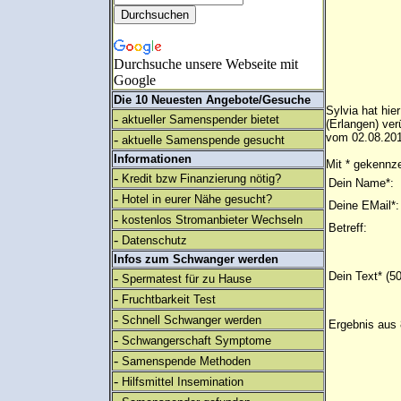
Durchsuche unsere Webseite mit
Google
Die 10 Neuesten Angebote/Gesuche
Sylvia hat hier
-
aktueller Samenspender bietet
(Erlangen) ve
vom 02.08.201
-
aktuelle Samenspende gesucht
Informationen
Mit * gekennze
-
Kredit bzw Finanzierung nötig?
Dein Name*:
-
Hotel in eurer Nähe gesucht?
Deine EMail*:
-
kostenlos Stromanbieter Wechseln
Betreff:
-
Datenschutz
Infos zum Schwanger werden
Dein Text* (5
-
Spermatest für zu Hause
-
Fruchtbarkeit Test
-
Schnell Schwanger werden
Ergebnis aus 
-
Schwangerschaft Symptome
-
Samenspende Methoden
-
Hilfsmittel Insemination