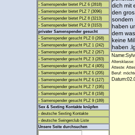
-
Samenspender bietet PLZ 6
(2818)
dich mit 
-
Samenspender bietet PLZ 7
(3096)
den gros
-
Samenspender bietet PLZ 8
(3213)
sondern 
-
Samenspender bietet PLZ 9
(3153)
haben un
privater Samenspender gesucht
dem was 
-
Samenspender gesucht PLZ 0
(268)
keine Mi
-
Samenspender gesucht PLZ 1
(242)
haben .l
-
Samenspender gesucht PLZ 2
(267)
Name:Syl
-
Samenspender gesucht PLZ 3
(283)
Altersklasse: 
-
Samenspender gesucht PLZ 4
(405)
Atteste: Atte
-
Samenspender gesucht PLZ 5
(205)
Beruf: möcht
Datum:02.0
-
Samenspender gesucht PLZ 6
(127)
-
Samenspender gesucht PLZ 7
(195)
-
Samenspender gesucht PLZ 8
(158)
-
Samenspender gesucht PLZ 9
(189)
Sex & Sexting Kontakte knüpfen
-
deutsche Sexting Kontakte
-
deutsche Swingerclub Liste
Unsere Seite durchsuchen