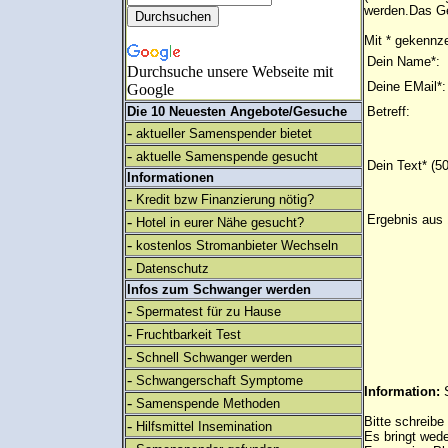
werden.Das Ge
Mit * gekennze
Dein Name*:
Durchsuche unsere Webseite mit
Deine EMail*:
Google
Die 10 Neuesten Angebote/Gesuche
Betreff:
-
aktueller Samenspender bietet
-
aktuelle Samenspende gesucht
Dein Text* (5
Informationen
-
Kredit bzw Finanzierung nötig?
Ergebnis aus 
-
Hotel in eurer Nähe gesucht?
-
kostenlos Stromanbieter Wechseln
-
Datenschutz
Infos zum Schwanger werden
-
Spermatest für zu Hause
-
Fruchtbarkeit Test
-
Schnell Schwanger werden
-
Schwangerschaft Symptome
Information:
-
Samenspende Methoden
Bitte schreibe
-
Hilfsmittel Insemination
Es bringt wed