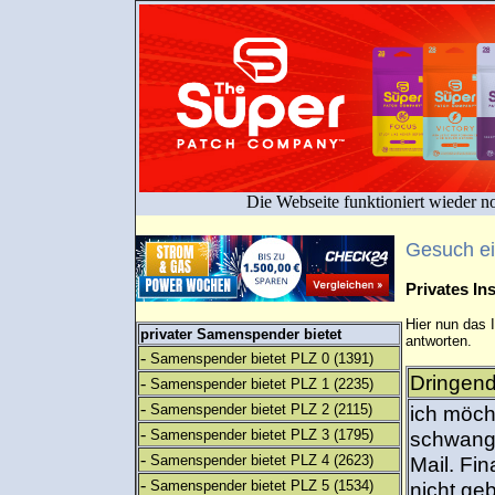
Die Webseite funktioniert wieder n
Gesuch e
Privates I
Hier nun das 
privater Samenspender bietet
antworten.
-
Samenspender bietet PLZ 0
(1391)
Dringend
-
Samenspender bietet PLZ 1
(2235)
-
Samenspender bietet PLZ 2
(2115)
ich möch
-
Samenspender bietet PLZ 3
(1795)
schwange
-
Samenspender bietet PLZ 4
(2623)
Mail. Fin
-
Samenspender bietet PLZ 5
(1534)
nicht ge