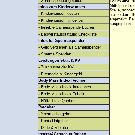
-
Samenspender gefunden
Forum eine Pl
Mittelpunkt st
Infos zum Kinderwunsch
Stelle, sonder
-
Kinderwunsch Kosten
hier fördern. B
angezeigt. B
-
Kinderwunsch Kinderlos
ausgegeben.
-
beliebte Samenspende Bücher
-
Babyerstausstattung Checkliste
Infos für Spermaspender
-
Geld verdienen als Samenspender
-
Sperma Spenden
Leistungen Staat & KV
-
Zuschüsse der KV
-
Elterngeld & Kindergeld
Body Mass Index Rechner
-
Body Mass Index berechnen
-
Body Mass Index Tabelle
-
Hüfte Taille Quotient
Ratgeber
-
Sperma Ratgeber
-
Penis Ratgeber
-
Dildo & Vibrator
Inserat&Gesuch aufgeben