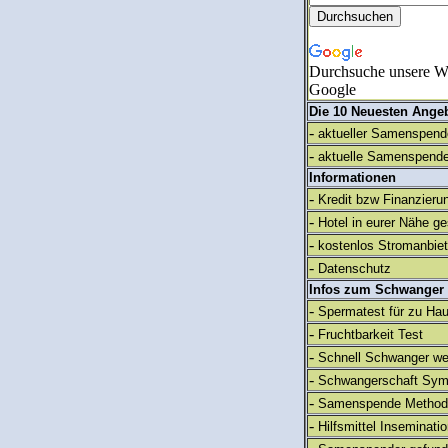
Durchsuche unsere We
Google
Die 10 Neuesten Ange
-
aktueller Samenspende
-
aktuelle Samenspende
Informationen
-
Kredit bzw Finanzieru
-
Hotel in eurer Nähe g
-
kostenlos Stromanbie
-
Datenschutz
Infos zum Schwanger
-
Spermatest für zu Ha
-
Fruchtbarkeit Test
-
Schnell Schwanger we
-
Schwangerschaft Sy
-
Samenspende Method
-
Hilfsmittel Inseminati