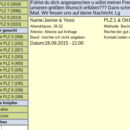
Fühlst du dich angesprochen u willst meiner Fre
PLZ 6
(2818)
unseren größten Wunsch erfüllen??? Dann schre
PLZ 7
(3096)
Mail. Wir freuen uns auf deine Nachricht. Lg
PLZ 8
(3213)
Name:Janine & Yessi
PLZ:1 & Ort:
PLZ 9
(3153)
Altersklasse: 26-32
Methode: Bech
r gesucht
Atteste: Atteste auf Anfrage
Rechte:bin gut 
t PLZ 0
(268)
Beruf: möchte ich nicht angeben
Kontakt:reden w
Datum:26.09.2015 - 21:00
t PLZ 1
(242)
t PLZ 2
(267)
t PLZ 3
(283)
t PLZ 4
(405)
t PLZ 5
(205)
t PLZ 6
(127)
t PLZ 7
(195)
t PLZ 8
(158)
t PLZ 9
(189)
te knüpfen
takte
Liste
chen