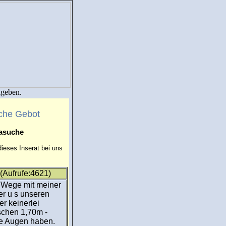
igeben.
che Gebot
masuche
ieses Inserat bei uns
 (Aufrufe:4621)
m Wege mit meiner
r u s unseren
er keinerlei
schen 1,70m -
ne Augen haben.