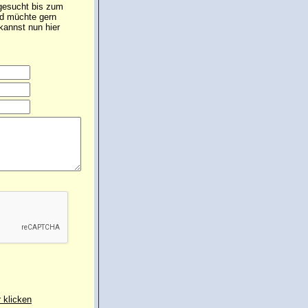
 gesucht bis zum
und müchte gern
annst nun hier
r klicken