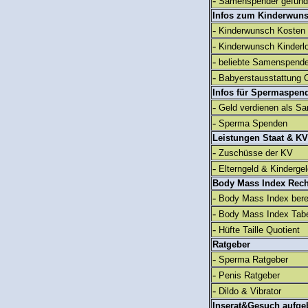
-
Samenspender gefun
Infos zum Kinderwun
-
Kinderwunsch Kosten
-
Kinderwunsch Kinderl
-
beliebte Samenspend
-
Babyerstausstattung C
Infos für Spermaspen
-
Geld verdienen als S
-
Sperma Spenden
Leistungen Staat & KV
-
Zuschüsse der KV
-
Elterngeld & Kinderge
Body Mass Index Rec
-
Body Mass Index ber
-
Body Mass Index Tabe
-
Hüfte Taille Quotient
Ratgeber
-
Sperma Ratgeber
-
Penis Ratgeber
-
Dildo & Vibrator
Inserat&Gesuch aufge