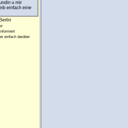
undin u mir
ib einfach eine
Berlin
er
informiert
ir einfach darüber