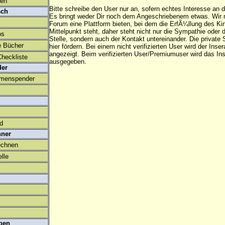
den
Bitte schreibe den User nur an, sofern echtes Interesse an
sch
Es bringt weder Dir noch dem Angeschriebenem etwas. Wir
Forum eine Plattform bieten, bei dem die ErfÃ¼llung des K
Mittelpunkt steht, daher steht nicht nur die Sympathie oder 
os
Stelle, sondern auch der Kontakt untereinander. Die privat
e Bücher
hier fördern. Bei einem nicht verifizierten User wird der Inser
angezeigt. Beim
verifizierten User/Premiumuser
wird das Ins
heckliste
ausgegeben.
der
amenspender
ld
hner
echnen
lle
ben