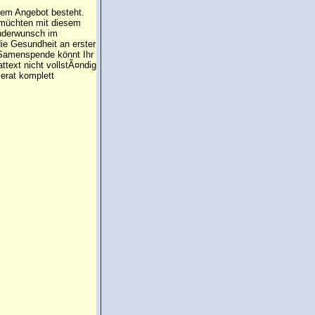
 dem Angebot besteht.
 müchten mit diesem
inderwunsch im
die Gesundheit an erster
e Samenspende könnt Ihr
attext nicht vollstÃ¤ndig
erat komplett