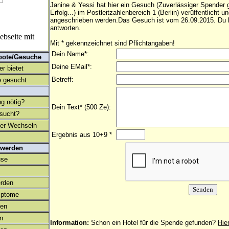
Janine & Yessi hat hier ein Gesuch (Zuverlässiger Spender
Erfolg...) im Postleitzahlenbereich 1 (Berlin) verüffentlicht 
angeschrieben werden.Das Gesuch ist vom 26.09.2015. Du k
antworten.
bseite mit
Mit * gekennzeichnet sind Pflichtangaben!
Dein Name*:
bote/Gesuche
Deine EMail*:
r bietet
Betreff:
 gesucht
ng nötig?
Dein Text* (500 Ze):
esucht?
ter Wechseln
Ergebnis aus 10+9 *
 werden
use
rden
mptome
en
on
Information:
Schon ein Hotel für die Spende gefunden?
Hie