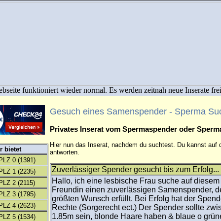
bseite funktioniert wieder normal. Es werden zeitnah neue Inserate fre
Gesuch eines Samenspender - Sperma Su
Privates Inserat vom Spermaspender oder Sper
Hier nun das Inserat, nachdem du suchtest. Du kannst auf d
 bietet
antworten.
PLZ 0
(1391)
Zuverlässiger Spender gesucht bis zum Erfolg...
PLZ 1
(2235)
Hallo, ich eine lesbische Frau suche auf diese
PLZ 2
(2115)
Freundin einen zuverlässigen Samenspender, de
PLZ 3
(1795)
größten Wunsch erfüllt. Bei Erfolg hat der Spend
PLZ 4
(2623)
Rechte (Sorgerecht ect.) Der Spender sollte zwi
1.85m sein, blonde Haare haben & blaue o grü
PLZ 5
(1534)