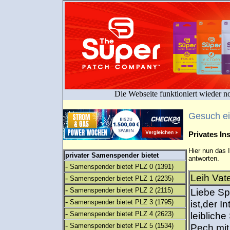
Die Webseite funktioniert wieder n
Gesuch e
Privates I
Hier nun das 
privater Samenspender bietet
antworten.
-
Samenspender bietet PLZ 0
(1391)
Leih Vat
-
Samenspender bietet PLZ 1
(2235)
-
Samenspender bietet PLZ 2
(2115)
Liebe Sp
-
Samenspender bietet PLZ 3
(1795)
ist,der 
-
Samenspender bietet PLZ 4
(2623)
leiblich
-
Samenspender bietet PLZ 5
(1534)
Pech mi