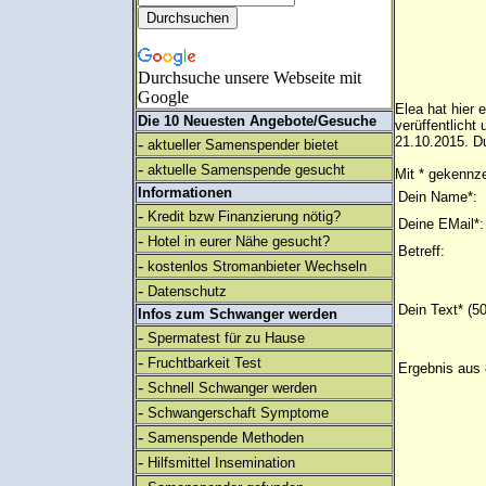
Durchsuche unsere Webseite mit
Google
Elea hat hier 
Die 10 Neuesten Angebote/Gesuche
verüffentlich
21.10.2015. Du
-
aktueller Samenspender bietet
-
aktuelle Samenspende gesucht
Mit * gekennze
Informationen
Dein Name*:
-
Kredit bzw Finanzierung nötig?
Deine EMail*:
-
Hotel in eurer Nähe gesucht?
Betreff:
-
kostenlos Stromanbieter Wechseln
-
Datenschutz
Dein Text* (5
Infos zum Schwanger werden
-
Spermatest für zu Hause
-
Fruchtbarkeit Test
Ergebnis aus 
-
Schnell Schwanger werden
-
Schwangerschaft Symptome
-
Samenspende Methoden
-
Hilfsmittel Insemination