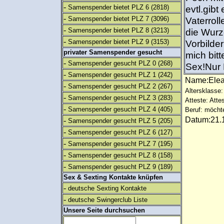
-
Samenspender bietet PLZ 6
(2818)
evtl.gib
-
Samenspender bietet PLZ 7
(3096)
Vaterrol
-
Samenspender bietet PLZ 8
(3213)
die Wurze
-
Samenspender bietet PLZ 9
(3153)
Vorbilde
privater Samenspender gesucht
mich bit
-
Samenspender gesucht PLZ 0
(268)
Sex!Nur 
-
Samenspender gesucht PLZ 1
(242)
Name:El
-
Samenspender gesucht PLZ 2
(267)
Altersklasse:
-
Samenspender gesucht PLZ 3
(283)
Atteste: Atte
-
Samenspender gesucht PLZ 4
(405)
Beruf: möcht
Datum:21.1
-
Samenspender gesucht PLZ 5
(205)
-
Samenspender gesucht PLZ 6
(127)
-
Samenspender gesucht PLZ 7
(195)
-
Samenspender gesucht PLZ 8
(158)
-
Samenspender gesucht PLZ 9
(189)
Sex & Sexting Kontakte knüpfen
-
deutsche Sexting Kontakte
-
deutsche Swingerclub Liste
Unsere Seite durchsuchen