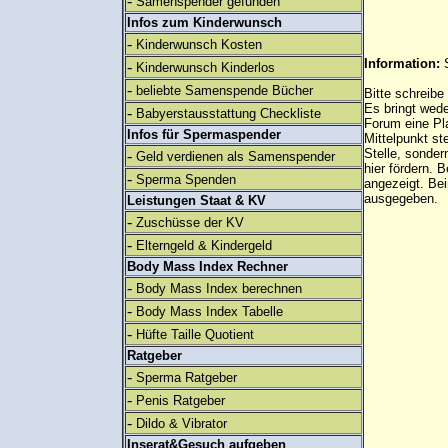
-
Samenspender gefunden
Infos zum Kinderwunsch
-
Kinderwunsch Kosten
Information:
-
Kinderwunsch Kinderlos
-
beliebte Samenspende Bücher
Bitte schreibe
Es bringt wed
-
Babyerstausstattung Checkliste
Forum eine Pl
Infos für Spermaspender
Mittelpunkt st
Stelle, sonder
-
Geld verdienen als Samenspender
hier fördern. B
-
Sperma Spenden
angezeigt. B
ausgegeben.
Leistungen Staat & KV
-
Zuschüsse der KV
-
Elterngeld & Kindergeld
Body Mass Index Rechner
-
Body Mass Index berechnen
-
Body Mass Index Tabelle
-
Hüfte Taille Quotient
Ratgeber
-
Sperma Ratgeber
-
Penis Ratgeber
-
Dildo & Vibrator
Inserat&Gesuch aufgeben