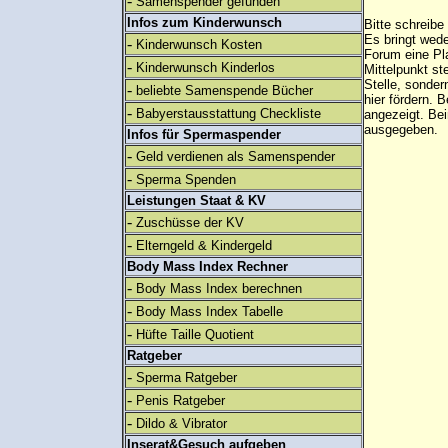
-
Samenspender gefunden
Infos zum Kinderwunsch
Bitte schreibe
Es bringt wed
-
Kinderwunsch Kosten
Forum eine Pl
-
Kinderwunsch Kinderlos
Mittelpunkt st
Stelle, sonder
-
beliebte Samenspende Bücher
hier fördern. B
-
Babyerstausstattung Checkliste
angezeigt. B
ausgegeben.
Infos für Spermaspender
-
Geld verdienen als Samenspender
-
Sperma Spenden
Leistungen Staat & KV
-
Zuschüsse der KV
-
Elterngeld & Kindergeld
Body Mass Index Rechner
-
Body Mass Index berechnen
-
Body Mass Index Tabelle
-
Hüfte Taille Quotient
Ratgeber
-
Sperma Ratgeber
-
Penis Ratgeber
-
Dildo & Vibrator
Inserat&Gesuch aufgeben