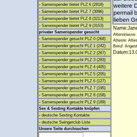
-
Samenspender bietet PLZ 6
(2818)
weitere 
-
Samenspender bietet PLZ 7
(3096)
permail 
-
Samenspender bietet PLZ 8
(3213)
lieben G
-
Samenspender bietet PLZ 9
(3153)
Name:Jane
privater Samenspender gesucht
Altersklasse:
-
Samenspender gesucht PLZ 0
(268)
Atteste: Atte
-
Samenspender gesucht PLZ 1
(242)
Beruf: Angest
Datum:13.0
-
Samenspender gesucht PLZ 2
(267)
-
Samenspender gesucht PLZ 3
(283)
-
Samenspender gesucht PLZ 4
(405)
-
Samenspender gesucht PLZ 5
(205)
-
Samenspender gesucht PLZ 6
(127)
-
Samenspender gesucht PLZ 7
(195)
-
Samenspender gesucht PLZ 8
(158)
-
Samenspender gesucht PLZ 9
(189)
Sex & Sexting Kontakte knüpfen
-
deutsche Sexting Kontakte
-
deutsche Swingerclub Liste
Unsere Seite durchsuchen