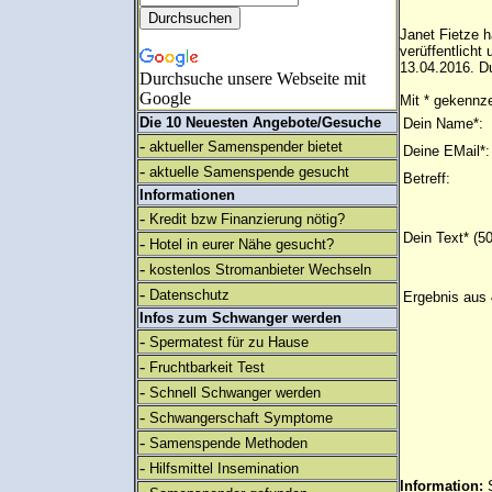
Janet Fietze h
verüffentlich
13.04.2016. Du
Durchsuche unsere Webseite mit
Google
Mit * gekennze
Die 10 Neuesten Angebote/Gesuche
Dein Name*:
-
aktueller Samenspender bietet
Deine EMail*:
-
aktuelle Samenspende gesucht
Betreff:
Informationen
-
Kredit bzw Finanzierung nötig?
Dein Text* (5
-
Hotel in eurer Nähe gesucht?
-
kostenlos Stromanbieter Wechseln
-
Datenschutz
Ergebnis aus 
Infos zum Schwanger werden
-
Spermatest für zu Hause
-
Fruchtbarkeit Test
-
Schnell Schwanger werden
-
Schwangerschaft Symptome
-
Samenspende Methoden
-
Hilfsmittel Insemination
Information: