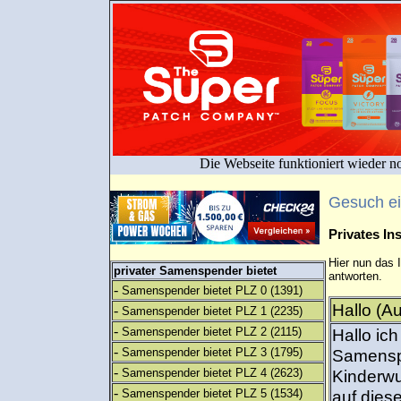
Die Webseite funktioniert wieder n
Gesuch e
Privates I
Hier nun das 
privater Samenspender bietet
antworten.
-
Samenspender bietet PLZ 0
(1391)
Hallo (A
-
Samenspender bietet PLZ 1
(2235)
-
Samenspender bietet PLZ 2
(2115)
Hallo ic
-
Samenspender bietet PLZ 3
(1795)
Samenspe
-
Samenspender bietet PLZ 4
(2623)
Kinderwu
-
Samenspender bietet PLZ 5
(1534)
auf dies