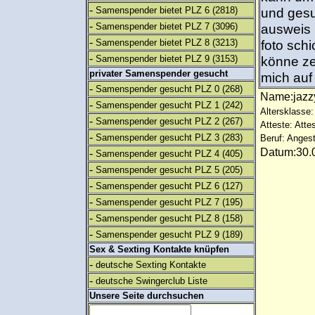
-
Samenspender bietet PLZ 6
(2818)
und gesu
-
Samenspender bietet PLZ 7
(3096)
ausweis 
-
Samenspender bietet PLZ 8
(3213)
foto schi
-
Samenspender bietet PLZ 9
(3153)
könne zei
privater Samenspender gesucht
mich auf
-
Samenspender gesucht PLZ 0
(268)
Name:jaz
-
Samenspender gesucht PLZ 1
(242)
Altersklasse:
-
Samenspender gesucht PLZ 2
(267)
Atteste: Atte
-
Samenspender gesucht PLZ 3
(283)
Beruf: Angest
Datum:30.0
-
Samenspender gesucht PLZ 4
(405)
-
Samenspender gesucht PLZ 5
(205)
-
Samenspender gesucht PLZ 6
(127)
-
Samenspender gesucht PLZ 7
(195)
-
Samenspender gesucht PLZ 8
(158)
-
Samenspender gesucht PLZ 9
(189)
Sex & Sexting Kontakte knüpfen
-
deutsche Sexting Kontakte
-
deutsche Swingerclub Liste
Unsere Seite durchsuchen