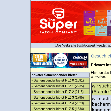
Die Webseite funktioniert wieder n
Gesuch e
Privates I
Hier nun das 
privater Samenspender bietet
antworten.
-
Samenspender bietet PLZ 0
(1391)
wir such
-
Samenspender bietet PLZ 1
(2235)
(Aufrufe
-
Samenspender bietet PLZ 2
(2115)
-
Samenspender bietet PLZ 3
(1795)
wir such
-
Samenspender bietet PLZ 4
(2623)
becherm.
-
Samenspender bietet PLZ 5
(1534)
kann um 