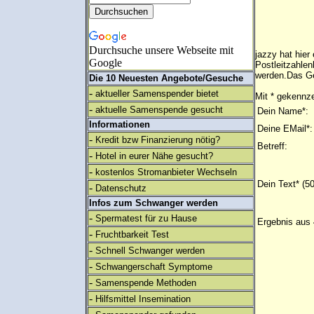
Durchsuche unsere Webseite mit
jazzy hat hie
Google
Postleitzahlen
werden.Das Ge
Die 10 Neuesten Angebote/Gesuche
-
aktueller Samenspender bietet
Mit * gekennze
-
aktuelle Samenspende gesucht
Dein Name*:
Informationen
Deine EMail*:
-
Kredit bzw Finanzierung nötig?
Betreff:
-
Hotel in eurer Nähe gesucht?
-
kostenlos Stromanbieter Wechseln
Dein Text* (5
-
Datenschutz
Infos zum Schwanger werden
-
Spermatest für zu Hause
Ergebnis aus 
-
Fruchtbarkeit Test
-
Schnell Schwanger werden
-
Schwangerschaft Symptome
-
Samenspende Methoden
-
Hilfsmittel Insemination