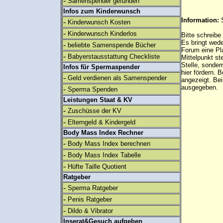
-
Samenspender gefunden
Infos zum Kinderwunsch
Information:
-
Kinderwunsch Kosten
-
Kinderwunsch Kinderlos
Bitte schreibe
Es bringt wed
-
beliebte Samenspende Bücher
Forum eine Pl
-
Babyerstausstattung Checkliste
Mittelpunkt st
Stelle, sonder
Infos für Spermaspender
hier fördern. B
-
Geld verdienen als Samenspender
angezeigt. B
ausgegeben.
-
Sperma Spenden
Leistungen Staat & KV
-
Zuschüsse der KV
-
Elterngeld & Kindergeld
Body Mass Index Rechner
-
Body Mass Index berechnen
-
Body Mass Index Tabelle
-
Hüfte Taille Quotient
Ratgeber
-
Sperma Ratgeber
-
Penis Ratgeber
-
Dildo & Vibrator
Inserat&Gesuch aufgeben