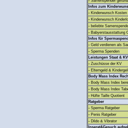
-
Samenspender gefun
Infos zum Kinderwun
-
Kinderwunsch Kosten
-
Kinderwunsch Kinderl
-
beliebte Samenspend
-
Babyerstausstattung C
Infos für Spermaspen
-
Geld verdienen als S
-
Sperma Spenden
Leistungen Staat & KV
-
Zuschüsse der KV
-
Elterngeld & Kinderge
Body Mass Index Rec
-
Body Mass Index ber
-
Body Mass Index Tabe
-
Hüfte Taille Quotient
Ratgeber
-
Sperma Ratgeber
-
Penis Ratgeber
-
Dildo & Vibrator
Inserat&Gesuch aufge