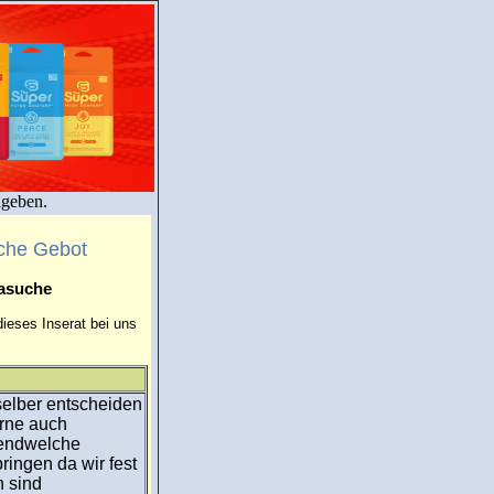
igeben.
che Gebot
masuche
ieses Inserat bei uns
elber entscheiden
erne auch
rendwelche
ringen da wir fest
n sind