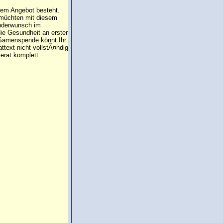
 dem Angebot besteht.
 müchten mit diesem
inderwunsch im
die Gesundheit an erster
e Samenspende könnt Ihr
attext nicht vollstÃ¤ndig
erat komplett