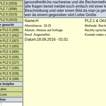
gesundheitliche nachweise und die Bechermetho
PLZ 6
(2818)
alle fragen bereit meldet euch einfach mit einer 
PLZ 7
(3096)
Beschreibung und oder einen Bild da man ja ge
PLZ 8
(3213)
wer da einem gegenüber sitzt Liebe Grüße
PLZ 9
(3153)
Name:H
PLZ:1 & Ort:
r gesucht
Altersklasse: 18-25
Methode: Bech
t PLZ 0
(268)
Atteste: Atteste auf Anfrage
Rechte:spreche
Beruf: Angestellter
Kontakt:reden w
t PLZ 1
(242)
Datum:18.09.2016 - 01:01
t PLZ 2
(267)
t PLZ 3
(283)
t PLZ 4
(405)
t PLZ 5
(205)
t PLZ 6
(127)
t PLZ 7
(195)
t PLZ 8
(158)
t PLZ 9
(189)
te knüpfen
takte
Liste
chen