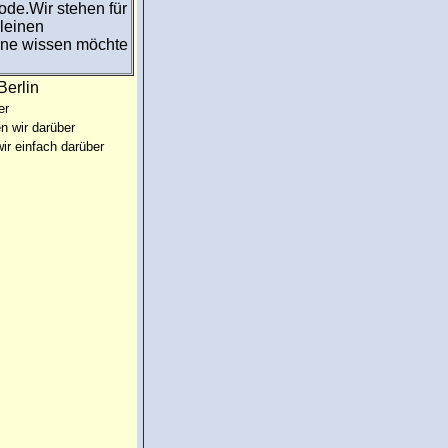
de.Wir stehen für
kleinen
rne wissen möchte
Berlin
er
n wir darüber
ir einfach darüber