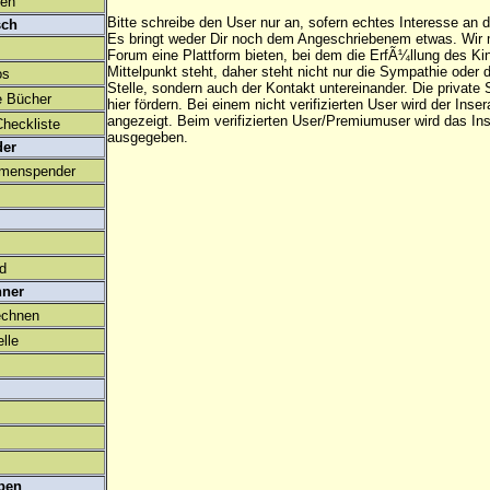
den
Bitte schreibe den User nur an, sofern echtes Interesse an
sch
Es bringt weder Dir noch dem Angeschriebenem etwas. Wir
Forum eine Plattform bieten, bei dem die ErfÃ¼llung des K
Mittelpunkt steht, daher steht nicht nur die Sympathie oder 
os
Stelle, sondern auch der Kontakt untereinander. Die privat
e Bücher
hier fördern. Bei einem nicht verifizierten User wird der Inser
angezeigt. Beim
verifizierten User/Premiumuser
wird das Ins
heckliste
ausgegeben.
der
amenspender
ld
hner
echnen
lle
ben