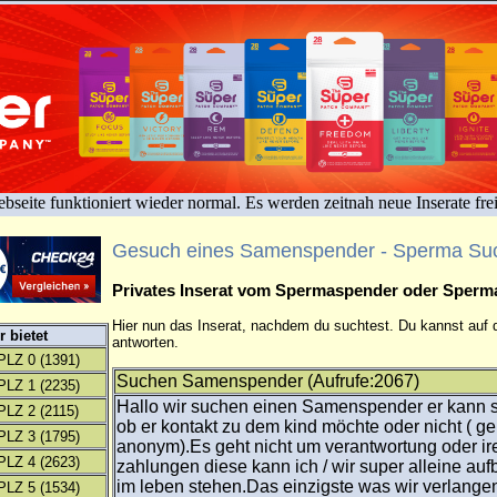
bseite funktioniert wieder normal. Es werden zeitnah neue Inserate fre
Gesuch eines Samenspender - Sperma Su
Privates Inserat vom Spermaspender oder Sper
Hier nun das Inserat, nachdem du suchtest. Du kannst auf d
 bietet
antworten.
PLZ 0
(1391)
Suchen Samenspender (Aufrufe:2067)
PLZ 1
(2235)
Hallo wir suchen einen Samenspender er kann s
PLZ 2
(2115)
ob er kontakt zu dem kind möchte oder nicht ( g
PLZ 3
(1795)
anonym).Es geht nicht um verantwortung oder i
PLZ 4
(2623)
zahlungen diese kann ich / wir super alleine aufb
im leben stehen.Das einzigste was wir verlange
PLZ 5
(1534)