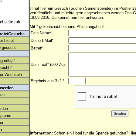
H hat hier ein Gesuch (Suchen Samenspender) im Postleitzah
verüffentlicht und müchte gern angeschrieben werden.Das 
18.09.2016. Du kannst nun hier antworten.
bseite mit
Mit * gekennzeichnet sind Pflichtangaben!
Dein Name*:
bote/Gesuche
r bietet
Deine EMail*:
 gesucht
Betreff:
ng nötig?
Dein Text* (500 Ze):
esucht?
ter Wechseln
Ergebnis aus 3+2 *
 werden
use
rden
mptome
en
on
Information:
Schon ein Hotel für die Spende gefunden?
Hie