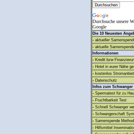
Durchsuche unsere We
Google
Die 10 Neuesten Ange
-
aktueller Samenspende
-
aktuelle Samenspende
Informationen
-
Kredit bzw Finanzieru
-
Hotel in eurer Nähe g
-
kostenlos Stromanbie
-
Datenschutz
Infos zum Schwanger
-
Spermatest für zu Ha
-
Fruchtbarkeit Test
-
Schnell Schwanger we
-
Schwangerschaft Sy
-
Samenspende Method
-
Hilfsmittel Inseminati