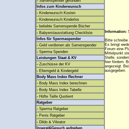
-
Samenspender gefunden
Infos zum Kinderwunsch
-
Kinderwunsch Kosten
-
Kinderwunsch Kinderlos
-
beliebte Samenspende Bücher
Information:
-
Babyerstausstattung Checkliste
Infos für Spermaspender
Bitte schreibe
-
Es bringt wed
Geld verdienen als Samenspender
Forum eine Pl
-
Sperma Spenden
Mittelpunkt st
Stelle, sonder
Leistungen Staat & KV
hier fördern. B
-
Zuschüsse der KV
angezeigt. B
-
ausgegeben.
Elterngeld & Kindergeld
Body Mass Index Rechner
-
Body Mass Index berechnen
-
Body Mass Index Tabelle
-
Hüfte Taille Quotient
Ratgeber
-
Sperma Ratgeber
-
Penis Ratgeber
-
Dildo & Vibrator
Inserat&Gesuch aufgeben