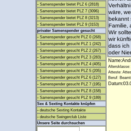
-
Samenspender bietet PLZ 6
(2818)
Verhältn
-
Samenspender bietet PLZ 7
(3096)
wäre, wen
-
Samenspender bietet PLZ 8
(3213)
bekannt 
-
Samenspender bietet PLZ 9
(3153)
Familie,
privater Samenspender gesucht
Wir sollt
-
Samenspender gesucht PLZ 0
(268)
wir künft
-
Samenspender gesucht PLZ 1
(242)
dass ich
-
Samenspender gesucht PLZ 2
(267)
oder Nier
-
Samenspender gesucht PLZ 3
(283)
Name:And
-
Samenspender gesucht PLZ 4
(405)
Altersklasse:
-
Samenspender gesucht PLZ 5
(205)
Atteste: Atte
-
Samenspender gesucht PLZ 6
(127)
Beruf: Beamt
Datum:03.0
-
Samenspender gesucht PLZ 7
(195)
-
Samenspender gesucht PLZ 8
(158)
-
Samenspender gesucht PLZ 9
(189)
Sex & Sexting Kontakte knüpfen
-
deutsche Sexting Kontakte
-
deutsche Swingerclub Liste
Unsere Seite durchsuchen