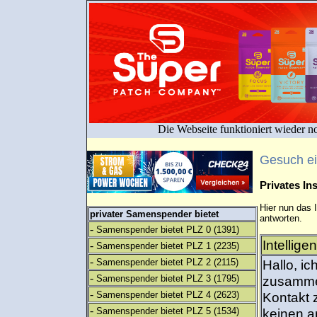
Die Webseite funktioniert wieder n
Gesuch e
Privates I
Hier nun das 
privater Samenspender bietet
antworten.
-
Samenspender bietet PLZ 0
(1391)
Intellig
-
Samenspender bietet PLZ 1
(2235)
-
Samenspender bietet PLZ 2
(2115)
Hallo, ic
-
Samenspender bietet PLZ 3
(1795)
zusammen
-
Samenspender bietet PLZ 4
(2623)
Kontakt 
-
Samenspender bietet PLZ 5
(1534)
keinen a