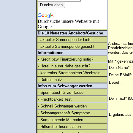
Durchsuche unsere Webseite mit
Google
Die 10 Neuesten Angebote/Gesuche
-
aktueller Samenspender bietet
Andrea hat hie
-
aktuelle Samenspende gesucht
Postleitzahlen
werden.Das Ge
Informationen
-
Kredit bzw Finanzierung nötig?
Mit * gekennze
-
Hotel in eurer Nähe gesucht?
Dein Name*:
-
kostenlos Stromanbieter Wechseln
Deine EMail*:
-
Datenschutz
Betreff:
Infos zum Schwanger werden
-
Spermatest für zu Hause
Dein Text* (5
-
Fruchtbarkeit Test
-
Schnell Schwanger werden
-
Schwangerschaft Symptome
Ergebnis aus 
-
Samenspende Methoden
-
Hilfsmittel Insemination