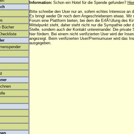
den
Information:
Schon ein Hotel für die Spende gefunden?
Hie
sch
Bitte schreibe den User nur an, sofern echtes Interesse an
Es bringt weder Dir noch dem Angeschriebenem etwas. Wir
os
Forum eine Plattform bieten, bei dem die ErfÃ¼llung des K
Mittelpunkt steht, daher steht nicht nur die Sympathie oder 
e Bücher
Stelle, sondern auch der Kontakt untereinander. Die privat
heckliste
hier fördern. Bei einem nicht verifizierten User wird der Inser
angezeigt. Beim
verifizierten User/Premiumuser
wird das Ins
der
ausgegeben.
amenspender
ld
hner
echnen
lle
ben