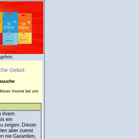
igeben.
che Gebot
masuche
ieses Inserat bei uns
u ihrem
ls ein
u zeigen. Dieser
ten aber zuerst
en nie Garantien,