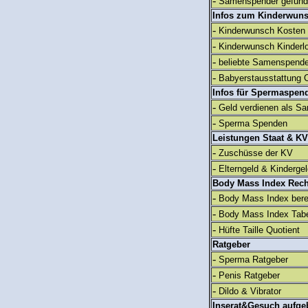
-
Samenspender gefun
Infos zum Kinderwun
-
Kinderwunsch Kosten
-
Kinderwunsch Kinderl
-
beliebte Samenspend
-
Babyerstausstattung C
Infos für Spermaspen
-
Geld verdienen als S
-
Sperma Spenden
Leistungen Staat & KV
-
Zuschüsse der KV
-
Elterngeld & Kinderge
Body Mass Index Rec
-
Body Mass Index ber
-
Body Mass Index Tabe
-
Hüfte Taille Quotient
Ratgeber
-
Sperma Ratgeber
-
Penis Ratgeber
-
Dildo & Vibrator
Inserat&Gesuch aufge