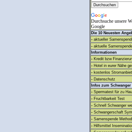
Durchsuche unsere We
Google
Die 10 Neuesten Ange
-
aktueller Samenspende
-
aktuelle Samenspende
Informationen
-
Kredit bzw Finanzieru
-
Hotel in eurer Nähe g
-
kostenlos Stromanbie
-
Datenschutz
Infos zum Schwanger
-
Spermatest für zu Ha
-
Fruchtbarkeit Test
-
Schnell Schwanger we
-
Schwangerschaft Sy
-
Samenspende Method
-
Hilfsmittel Inseminati