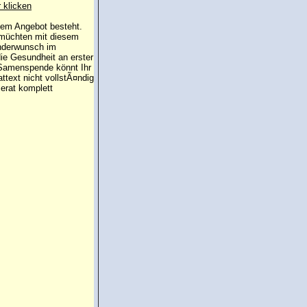
r klicken
 dem Angebot besteht.
 müchten mit diesem
inderwunsch im
die Gesundheit an erster
e Samenspende könnt Ihr
attext nicht vollstÃ¤ndig
erat komplett