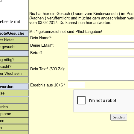
Nic hat hier ein Gesuch (Traum vom Kinderwunsch ) im Post
(Aachen ) verüffentlicht und müchte gern angeschrieben we
bseite mit
vom 03.02.2017. Du kannst nun hier antworten.
Mit * gekennzeichnet sind Pflichtangaben!
bote/Gesuche
Dein Name*:
r bietet
Deine EMail*:
 gesucht
Betreff:
ng nötig?
esucht?
Dein Text* (500 Ze):
ter Wechseln
Ergebnis aus 10+6 *
 werden
use
rden
mptome
en
on