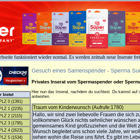
bseite funktioniert wieder normal. Es werden zeitnah neue Inserate fre
Gesuch eines Samenspender - Sperma Su
Privates Inserat vom Spermaspender oder Sper
Hier nun das Inserat, nachdem du suchtest. Du kannst auf d
 bietet
antworten.
PLZ 0
(1391)
Traum vom Kinderwunsch (Aufrufe:1780)
PLZ 1
(2235)
Hallo, wir sind zwei liebevolle Frauen die sich z
PLZ 2
(2115)
vollkommen Glück nichts sehnlicher wünschen a
PLZ 3
(1795)
gemeinsames Kind großzuziehen und die Welt z
PLZ 4
(2623)
Wunsch begleitet uns schon viele Jahre, wir woll
sehen wohin die Reise uns führt. Es gibt im Leb
PLZ 5
(1534)