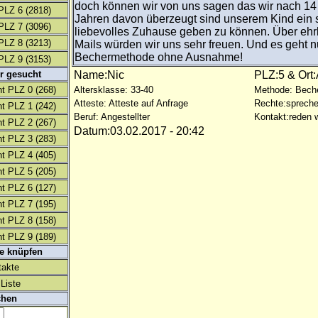
doch können wir von uns sagen das wir nach 
PLZ 6
(2818)
Jahren davon überzeugt sind unserem Kind ein s
PLZ 7
(3096)
liebevolles Zuhause geben zu können. Über ehr
PLZ 8
(3213)
Mails würden wir uns sehr freuen. Und es geht n
Bechermethode ohne Ausnahme!
PLZ 9
(3153)
r gesucht
Name:Nic
PLZ:5 & Ort
t PLZ 0
(268)
Altersklasse: 33-40
Methode: Bech
Atteste: Atteste auf Anfrage
Rechte:spreche
t PLZ 1
(242)
Beruf: Angestellter
Kontakt:reden w
t PLZ 2
(267)
Datum:03.02.2017 - 20:42
t PLZ 3
(283)
t PLZ 4
(405)
t PLZ 5
(205)
t PLZ 6
(127)
t PLZ 7
(195)
t PLZ 8
(158)
t PLZ 9
(189)
te knüpfen
takte
Liste
chen