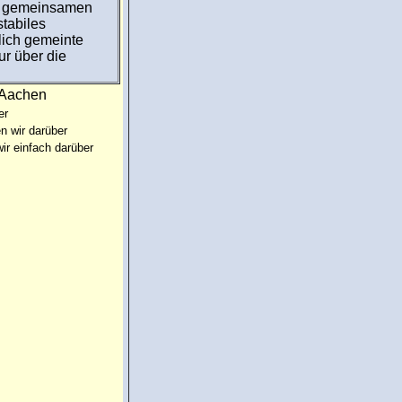
14 gemeinsamen
tabiles
lich gemeinte
ur über die
:Aachen
er
n wir darüber
ir einfach darüber