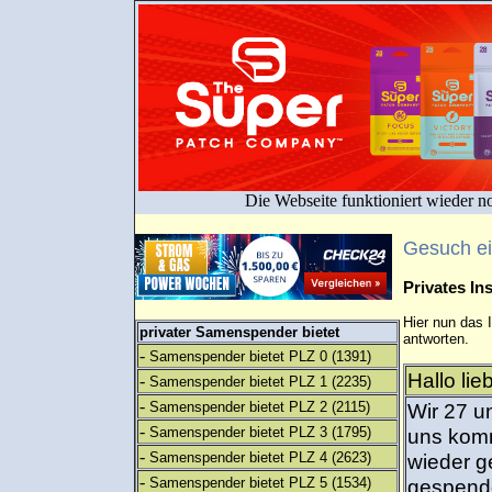
Die Webseite funktioniert wieder n
Gesuch e
Privates I
Hier nun das 
privater Samenspender bietet
antworten.
-
Samenspender bietet PLZ 0
(1391)
Hallo li
-
Samenspender bietet PLZ 1
(2235)
-
Samenspender bietet PLZ 2
(2115)
Wir 27 u
-
Samenspender bietet PLZ 3
(1795)
uns komm
-
Samenspender bietet PLZ 4
(2623)
wieder g
-
Samenspender bietet PLZ 5
(1534)
gespende