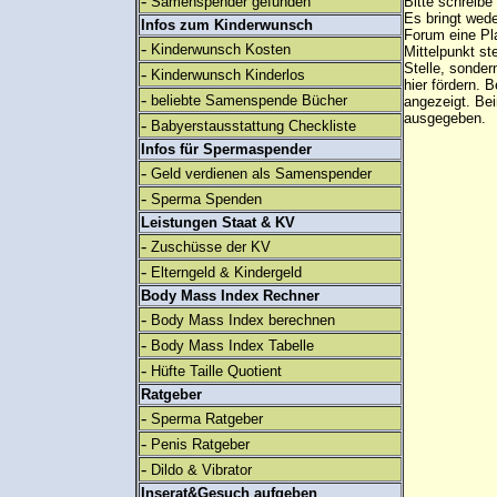
-
Samenspender gefunden
Bitte schreibe
Es bringt wed
Infos zum Kinderwunsch
Forum eine Pl
-
Kinderwunsch Kosten
Mittelpunkt st
Stelle, sonder
-
Kinderwunsch Kinderlos
hier fördern. B
-
beliebte Samenspende Bücher
angezeigt. B
ausgegeben.
-
Babyerstausstattung Checkliste
Infos für Spermaspender
-
Geld verdienen als Samenspender
-
Sperma Spenden
Leistungen Staat & KV
-
Zuschüsse der KV
-
Elterngeld & Kindergeld
Body Mass Index Rechner
-
Body Mass Index berechnen
-
Body Mass Index Tabelle
-
Hüfte Taille Quotient
Ratgeber
-
Sperma Ratgeber
-
Penis Ratgeber
-
Dildo & Vibrator
Inserat&Gesuch aufgeben