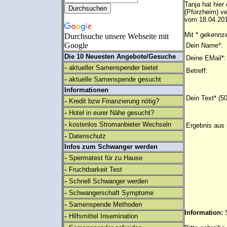
Tanja hat hier
(Pforzheim) v
vom 18.04.201
Mit * gekennze
Durchsuche unsere Webseite mit
Google
Dein Name*:
Die 10 Neuesten Angebote/Gesuche
Deine EMail*:
-
aktueller Samenspender bietet
Betreff:
-
aktuelle Samenspende gesucht
Informationen
Dein Text* (5
-
Kredit bzw Finanzierung nötig?
-
Hotel in eurer Nähe gesucht?
-
kostenlos Stromanbieter Wechseln
Ergebnis aus 
-
Datenschutz
Infos zum Schwanger werden
-
Spermatest für zu Hause
-
Fruchtbarkeit Test
-
Schnell Schwanger werden
-
Schwangerschaft Symptome
-
Samenspende Methoden
Information:
-
Hilfsmittel Insemination