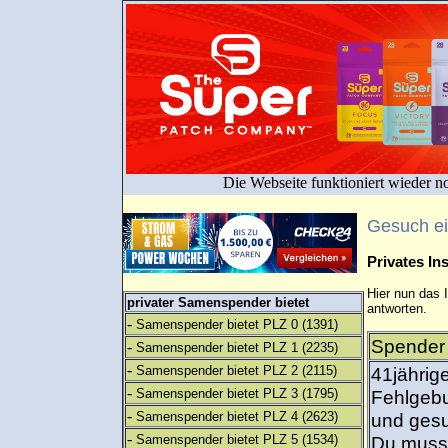
Die Webseite funktioniert wieder n
Gesuch e
Privates I
Hier nun das 
privater Samenspender bietet
antworten.
-
Samenspender bietet PLZ 0
(1391)
Spender 
-
Samenspender bietet PLZ 1
(2235)
-
Samenspender bietet PLZ 2
(2115)
41jährig
-
Samenspender bietet PLZ 3
(1795)
Fehlgebur
-
Samenspender bietet PLZ 4
(2623)
und gesu
-
Samenspender bietet PLZ 5
(1534)
Du musst