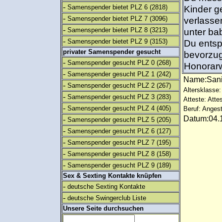
-
Samenspender bietet PLZ 6
(2818)
Kinder g
-
Samenspender bietet PLZ 7
(3096)
verlasse
-
Samenspender bietet PLZ 8
(3213)
unter ba
-
Samenspender bietet PLZ 9
(3153)
Du entspr
privater Samenspender gesucht
bevorzug
-
Samenspender gesucht PLZ 0
(268)
Honorarw
-
Samenspender gesucht PLZ 1
(242)
Name:Sa
-
Samenspender gesucht PLZ 2
(267)
Altersklasse:
-
Samenspender gesucht PLZ 3
(283)
Atteste: Atte
-
Samenspender gesucht PLZ 4
(405)
Beruf: Angest
Datum:04.1
-
Samenspender gesucht PLZ 5
(205)
-
Samenspender gesucht PLZ 6
(127)
-
Samenspender gesucht PLZ 7
(195)
-
Samenspender gesucht PLZ 8
(158)
-
Samenspender gesucht PLZ 9
(189)
Sex & Sexting Kontakte knüpfen
-
deutsche Sexting Kontakte
-
deutsche Swingerclub Liste
Unsere Seite durchsuchen