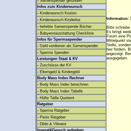
-
Samenspender gefunden
Infos zum Kinderwunsch
-
Kinderwunsch Kosten
Information:
-
Kinderwunsch Kinderlos
-
beliebte Samenspende Bücher
Bitte schreibe
Es bringt wed
-
Babyerstausstattung Checkliste
Forum eine Pl
Infos für Spermaspender
Mittelpunkt st
Stelle, sonder
-
Geld verdienen als Samenspender
hier fördern. B
-
Sperma Spenden
angezeigt. B
ausgegeben.
Leistungen Staat & KV
-
Zuschüsse der KV
-
Elterngeld & Kindergeld
Body Mass Index Rechner
-
Body Mass Index berechnen
-
Body Mass Index Tabelle
-
Hüfte Taille Quotient
Ratgeber
-
Sperma Ratgeber
-
Penis Ratgeber
-
Dildo & Vibrator
Inserat&Gesuch aufgeben