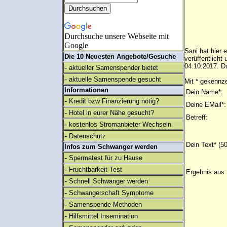
Durchsuche unsere Webseite mit
Google
Sani hat hier 
Die 10 Neuesten Angebote/Gesuche
verüffentlich
04.10.2017. Du
-
aktueller Samenspender bietet
-
aktuelle Samenspende gesucht
Mit * gekennze
Informationen
Dein Name*:
-
Kredit bzw Finanzierung nötig?
Deine EMail*:
-
Hotel in eurer Nähe gesucht?
Betreff:
-
kostenlos Stromanbieter Wechseln
-
Datenschutz
Dein Text* (5
Infos zum Schwanger werden
-
Spermatest für zu Hause
-
Fruchtbarkeit Test
Ergebnis aus 
-
Schnell Schwanger werden
-
Schwangerschaft Symptome
-
Samenspende Methoden
-
Hilfsmittel Insemination