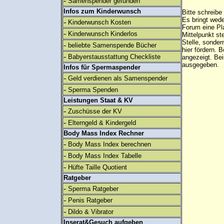
-
Samenspender gefunden
Infos zum Kinderwunsch
Bitte schreibe
Es bringt wed
-
Kinderwunsch Kosten
Forum eine Pl
-
Kinderwunsch Kinderlos
Mittelpunkt st
Stelle, sonder
-
beliebte Samenspende Bücher
hier fördern. B
-
Babyerstausstattung Checkliste
angezeigt. B
ausgegeben.
Infos für Spermaspender
-
Geld verdienen als Samenspender
-
Sperma Spenden
Leistungen Staat & KV
-
Zuschüsse der KV
-
Elterngeld & Kindergeld
Body Mass Index Rechner
-
Body Mass Index berechnen
-
Body Mass Index Tabelle
-
Hüfte Taille Quotient
Ratgeber
-
Sperma Ratgeber
-
Penis Ratgeber
-
Dildo & Vibrator
Inserat&Gesuch aufgeben