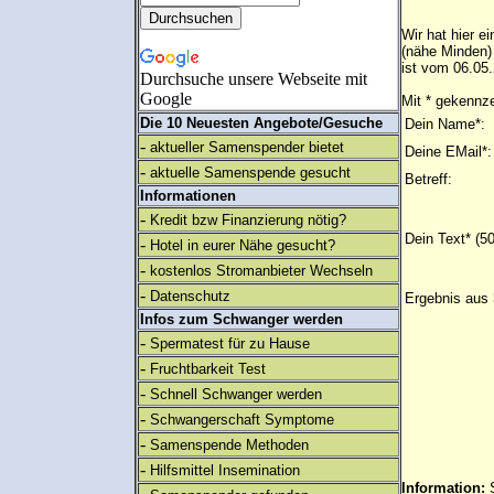
Wir hat hier e
(nähe Minden)
ist vom 06.05.
Durchsuche unsere Webseite mit
Google
Mit * gekennze
Die 10 Neuesten Angebote/Gesuche
Dein Name*:
-
aktueller Samenspender bietet
Deine EMail*:
-
aktuelle Samenspende gesucht
Betreff:
Informationen
-
Kredit bzw Finanzierung nötig?
Dein Text* (5
-
Hotel in eurer Nähe gesucht?
-
kostenlos Stromanbieter Wechseln
-
Datenschutz
Ergebnis aus 
Infos zum Schwanger werden
-
Spermatest für zu Hause
-
Fruchtbarkeit Test
-
Schnell Schwanger werden
-
Schwangerschaft Symptome
-
Samenspende Methoden
-
Hilfsmittel Insemination
Information: