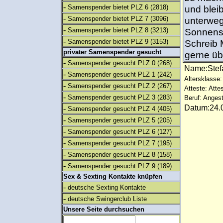
-
Samenspender bietet PLZ 6
(2818)
und blei
-
Samenspender bietet PLZ 7
(3096)
unterwegs
-
Samenspender bietet PLZ 8
(3213)
Sonnensc
-
Samenspender bietet PLZ 9
(3153)
Schreib 
privater Samenspender gesucht
gerne üb
-
Samenspender gesucht PLZ 0
(268)
Name:Ste
-
Samenspender gesucht PLZ 1
(242)
Altersklasse:
-
Samenspender gesucht PLZ 2
(267)
Atteste: Atte
-
Samenspender gesucht PLZ 3
(283)
Beruf: Angest
Datum:24.0
-
Samenspender gesucht PLZ 4
(405)
-
Samenspender gesucht PLZ 5
(205)
-
Samenspender gesucht PLZ 6
(127)
-
Samenspender gesucht PLZ 7
(195)
-
Samenspender gesucht PLZ 8
(158)
-
Samenspender gesucht PLZ 9
(189)
Sex & Sexting Kontakte knüpfen
-
deutsche Sexting Kontakte
-
deutsche Swingerclub Liste
Unsere Seite durchsuchen