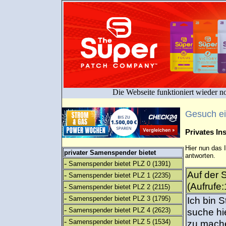
Die Webseite funktioniert wieder n
Gesuch e
Privates I
Hier nun das 
privater Samenspender bietet
antworten.
-
Samenspender bietet PLZ 0
(1391)
Auf der
-
Samenspender bietet PLZ 1
(2235)
(Aufrufe
-
Samenspender bietet PLZ 2
(2115)
-
Samenspender bietet PLZ 3
(1795)
Ich bin 
-
Samenspender bietet PLZ 4
(2623)
suche hi
-
Samenspender bietet PLZ 5
(1534)
zu mache