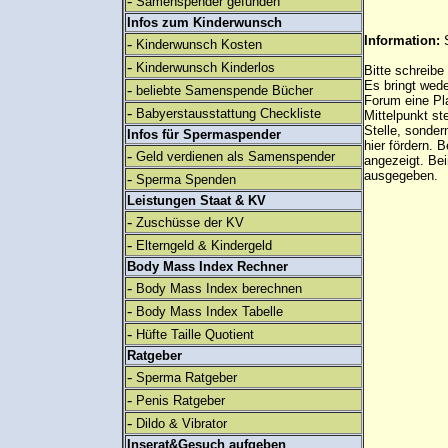
-
Samenspender gefunden
Infos zum Kinderwunsch
Information:
-
Kinderwunsch Kosten
-
Kinderwunsch Kinderlos
Bitte schreibe
Es bringt wed
-
beliebte Samenspende Bücher
Forum eine Pl
-
Babyerstausstattung Checkliste
Mittelpunkt st
Stelle, sonder
Infos für Spermaspender
hier fördern. B
-
Geld verdienen als Samenspender
angezeigt. B
ausgegeben.
-
Sperma Spenden
Leistungen Staat & KV
-
Zuschüsse der KV
-
Elterngeld & Kindergeld
Body Mass Index Rechner
-
Body Mass Index berechnen
-
Body Mass Index Tabelle
-
Hüfte Taille Quotient
Ratgeber
-
Sperma Ratgeber
-
Penis Ratgeber
-
Dildo & Vibrator
Inserat&Gesuch aufgeben