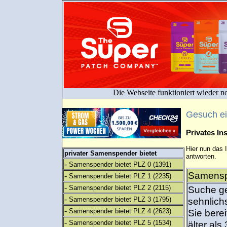
Die Webseite funktioniert wieder n
Gesuch e
Privates I
Hier nun das 
privater Samenspender bietet
antworten.
-
Samenspender bietet PLZ 0
(1391)
Samenspe
-
Samenspender bietet PLZ 1
(2235)
-
Samenspender bietet PLZ 2
(2115)
Suche g
-
Samenspender bietet PLZ 3
(1795)
sehnlich
-
Samenspender bietet PLZ 4
(2623)
Sie bere
-
Samenspender bietet PLZ 5
(1534)
älter als