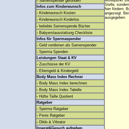
-
Mittelpunkt st
Samenspender gefunden
Stelle, sonder
Infos zum Kinderwunsch
hier fördern. B
-
Kinderwunsch Kosten
angezeigt. B
ausgegeben.
-
Kinderwunsch Kinderlos
-
beliebte Samenspende Bücher
-
Babyerstausstattung Checkliste
Infos für Spermaspender
-
Geld verdienen als Samenspender
-
Sperma Spenden
Leistungen Staat & KV
-
Zuschüsse der KV
-
Elterngeld & Kindergeld
Body Mass Index Rechner
-
Body Mass Index berechnen
-
Body Mass Index Tabelle
-
Hüfte Taille Quotient
Ratgeber
-
Sperma Ratgeber
-
Penis Ratgeber
-
Dildo & Vibrator
Inserat&Gesuch aufgeben