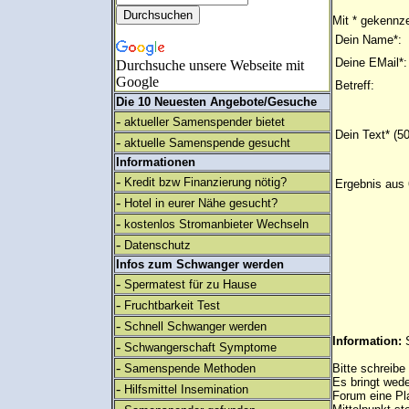
Mit * gekennze
Dein Name*:
Deine EMail*:
Durchsuche unsere Webseite mit
Google
Betreff:
Die 10 Neuesten Angebote/Gesuche
-
aktueller Samenspender bietet
Dein Text* (5
-
aktuelle Samenspende gesucht
Informationen
-
Kredit bzw Finanzierung nötig?
Ergebnis aus 
-
Hotel in eurer Nähe gesucht?
-
kostenlos Stromanbieter Wechseln
-
Datenschutz
Infos zum Schwanger werden
-
Spermatest für zu Hause
-
Fruchtbarkeit Test
-
Schnell Schwanger werden
Information:
-
Schwangerschaft Symptome
-
Samenspende Methoden
Bitte schreibe
Es bringt wed
-
Hilfsmittel Insemination
Forum eine Pl