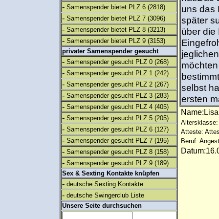
-
Samenspender bietet PLZ 6
(2818)
uns das 
-
Samenspender bietet PLZ 7
(3096)
später s
-
Samenspender bietet PLZ 8
(3213)
über die
-
Samenspender bietet PLZ 9
(3153)
Eingefr
privater Samenspender gesucht
jegliche
-
Samenspender gesucht PLZ 0
(268)
möchten 
-
Samenspender gesucht PLZ 1
(242)
bestimmt
-
Samenspender gesucht PLZ 2
(267)
selbst h
-
Samenspender gesucht PLZ 3
(283)
ersten m
-
Samenspender gesucht PLZ 4
(405)
Name:Lisa
-
Samenspender gesucht PLZ 5
(205)
Altersklasse:
-
Samenspender gesucht PLZ 6
(127)
Atteste: Atte
-
Samenspender gesucht PLZ 7
(195)
Beruf: Angest
Datum:16.0
-
Samenspender gesucht PLZ 8
(158)
-
Samenspender gesucht PLZ 9
(189)
Sex & Sexting Kontakte knüpfen
-
deutsche Sexting Kontakte
-
deutsche Swingerclub Liste
Unsere Seite durchsuchen