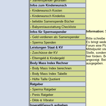
-
Samenspender gefunden
Infos zum Kinderwunsch
-
Kinderwunsch Kosten
-
Kinderwunsch Kinderlos
-
beliebte Samenspende Bücher
-
Babyerstausstattung Checkliste
Information:
Infos für Spermaspender
-
Geld verdienen als Samenspender
Bitte schreibe
-
Es bringt wed
Sperma Spenden
Forum eine Pl
Leistungen Staat & KV
Mittelpunkt st
-
Zuschüsse der KV
Stelle, sonder
hier fördern. B
-
Elterngeld & Kindergeld
angezeigt. B
Body Mass Index Rechner
ausgegeben.
-
Body Mass Index berechnen
-
Body Mass Index Tabelle
-
Hüfte Taille Quotient
Ratgeber
-
Sperma Ratgeber
-
Penis Ratgeber
-
Dildo & Vibrator
Inserat&Gesuch aufgeben