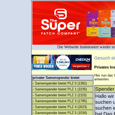
Die Webseite funktioniert wieder n
Gesuch e
Privates I
Hier nun das 
privater Samenspender bietet
antworten.
-
Samenspender bietet PLZ 0
(1391)
Spender 
-
Samenspender bietet PLZ 1
(2235)
-
Samenspender bietet PLZ 2
(2115)
Hallo wi
-
Samenspender bietet PLZ 3
(1795)
suchen u
-
Samenspender bietet PLZ 4
(2623)
suchen e
-
Samenspender bietet PLZ 5
(1534)
hat.Das 