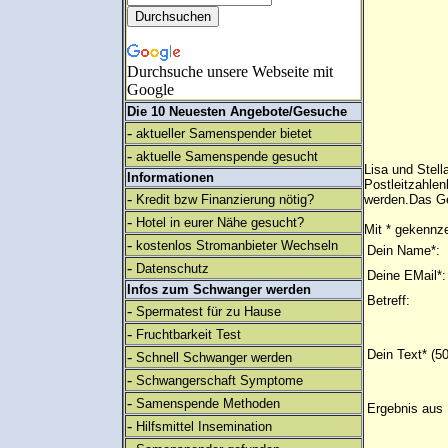
Durchsuche unsere Webseite mit
Google
Die 10 Neuesten Angebote/Gesuche
-
aktueller Samenspender bietet
-
aktuelle Samenspende gesucht
Lisa und Stell
Informationen
Postleitzahlen
-
Kredit bzw Finanzierung nötig?
werden.Das Ge
-
Hotel in eurer Nähe gesucht?
Mit * gekennze
-
kostenlos Stromanbieter Wechseln
Dein Name*:
-
Datenschutz
Deine EMail*:
Infos zum Schwanger werden
Betreff:
-
Spermatest für zu Hause
-
Fruchtbarkeit Test
Dein Text* (5
-
Schnell Schwanger werden
-
Schwangerschaft Symptome
-
Samenspende Methoden
Ergebnis aus 
-
Hilfsmittel Insemination