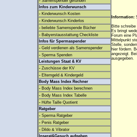
-
Samenspender gefunden
Infos zum Kinderwunsch
-
Kinderwunsch Kosten
Information:
-
Kinderwunsch Kinderlos
Bitte schreibe
-
beliebte Samenspende Bücher
Es bringt wed
-
Babyerstausstattung Checkliste
Forum eine Pl
Mittelpunkt st
Infos für Spermaspender
Stelle, sonder
-
Geld verdienen als Samenspender
hier fördern. B
angezeigt. B
-
Sperma Spenden
ausgegeben.
Leistungen Staat & KV
-
Zuschüsse der KV
-
Elterngeld & Kindergeld
Body Mass Index Rechner
-
Body Mass Index berechnen
-
Body Mass Index Tabelle
-
Hüfte Taille Quotient
Ratgeber
-
Sperma Ratgeber
-
Penis Ratgeber
-
Dildo & Vibrator
Inserat&Gesuch aufgeben