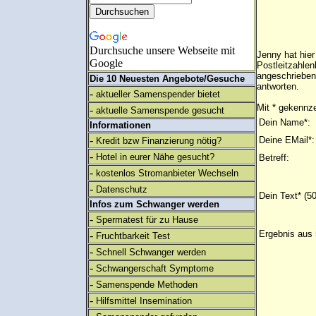
Durchsuche unsere Webseite mit
Jenny hat hie
Google
Postleitzahlen
angeschrieben
Die 10 Neuesten Angebote/Gesuche
antworten.
-
aktueller Samenspender bietet
Mit * gekennze
-
aktuelle Samenspende gesucht
Dein Name*:
Informationen
-
Deine EMail*:
Kredit bzw Finanzierung nötig?
-
Hotel in eurer Nähe gesucht?
Betreff:
-
kostenlos Stromanbieter Wechseln
-
Datenschutz
Dein Text* (5
Infos zum Schwanger werden
-
Spermatest für zu Hause
Ergebnis aus 
-
Fruchtbarkeit Test
-
Schnell Schwanger werden
-
Schwangerschaft Symptome
-
Samenspende Methoden
-
Hilfsmittel Insemination