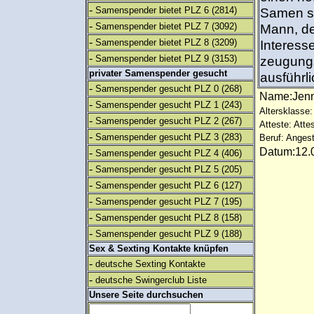
-
Samenspender bietet PLZ 6
(2814)
Samen sp
-
Samenspender bietet PLZ 7
(3092)
Mann, der
-
Samenspender bietet PLZ 8
(3209)
Interess
-
Samenspender bietet PLZ 9
(3153)
zeugungs
privater Samenspender gesucht
ausführl
-
Samenspender gesucht PLZ 0
(268)
Name:Je
-
Samenspender gesucht PLZ 1
(243)
Altersklasse:
-
Samenspender gesucht PLZ 2
(267)
Atteste: Atte
-
Samenspender gesucht PLZ 3
(283)
Beruf: Angest
Datum:12.0
-
Samenspender gesucht PLZ 4
(406)
-
Samenspender gesucht PLZ 5
(205)
-
Samenspender gesucht PLZ 6
(127)
-
Samenspender gesucht PLZ 7
(195)
-
Samenspender gesucht PLZ 8
(158)
-
Samenspender gesucht PLZ 9
(188)
Sex & Sexting Kontakte knüpfen
-
deutsche Sexting Kontakte
-
deutsche Swingerclub Liste
Unsere Seite durchsuchen