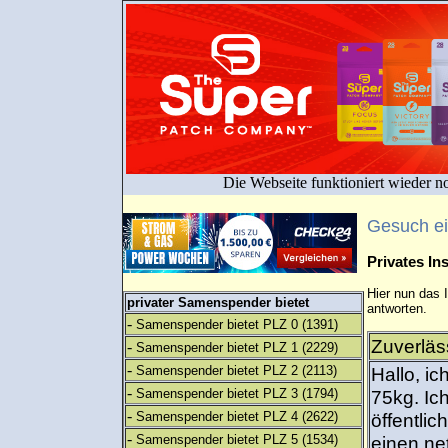
Die Webseite funktioniert wieder n
Gesuch e
Privates I
Hier nun das 
privater Samenspender bietet
antworten.
-
Samenspender bietet PLZ 0
(1391)
Zuverläs
-
Samenspender bietet PLZ 1
(2229)
-
Samenspender bietet PLZ 2
(2113)
Hallo, i
-
Samenspender bietet PLZ 3
(1794)
75kg. Ich
-
Samenspender bietet PLZ 4
(2622)
öffentli
-
Samenspender bietet PLZ 5
(1534)
einen ne