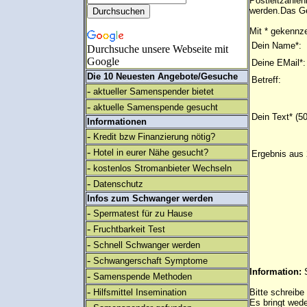
Postleitzahlen
werden.Das Ge
Mit * gekennze
Dein Name*:
Durchsuche unsere Webseite mit
Google
Deine EMail*:
Die 10 Neuesten Angebote/Gesuche
Betreff:
-
aktueller Samenspender bietet
-
aktuelle Samenspende gesucht
Dein Text* (5
Informationen
-
Kredit bzw Finanzierung nötig?
-
Hotel in eurer Nähe gesucht?
Ergebnis aus 
-
kostenlos Stromanbieter Wechseln
-
Datenschutz
Infos zum Schwanger werden
-
Spermatest für zu Hause
-
Fruchtbarkeit Test
-
Schnell Schwanger werden
-
Schwangerschaft Symptome
Information:
-
Samenspende Methoden
-
Hilfsmittel Insemination
Bitte schreibe
Es bringt wed