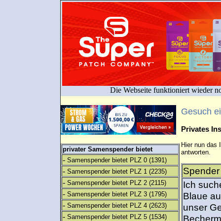
Die Webseite funktioniert wieder n
Gesuch e
Privates I
Hier nun das 
privater Samenspender bietet
antworten.
-
Samenspender bietet PLZ 0
(1391)
Spender 
-
Samenspender bietet PLZ 1
(2235)
-
Samenspender bietet PLZ 2
(2115)
Ich such
-
Samenspender bietet PLZ 3
(1795)
Blaue au
-
Samenspender bietet PLZ 4
(2623)
unser Ge
-
Samenspender bietet PLZ 5
(1534)
Becherme