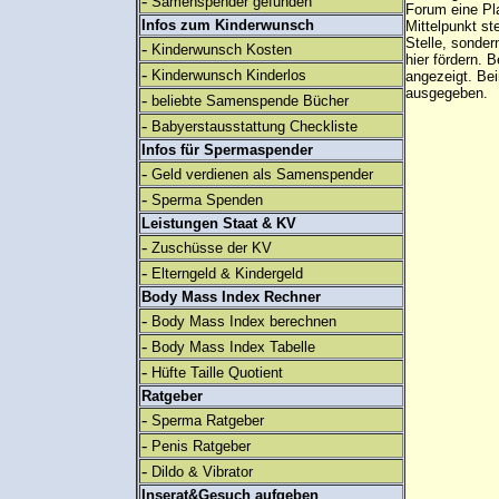
-
Samenspender gefunden
Forum eine Pl
Infos zum Kinderwunsch
Mittelpunkt st
Stelle, sonder
-
Kinderwunsch Kosten
hier fördern. B
-
Kinderwunsch Kinderlos
angezeigt. B
ausgegeben.
-
beliebte Samenspende Bücher
-
Babyerstausstattung Checkliste
Infos für Spermaspender
-
Geld verdienen als Samenspender
-
Sperma Spenden
Leistungen Staat & KV
-
Zuschüsse der KV
-
Elterngeld & Kindergeld
Body Mass Index Rechner
-
Body Mass Index berechnen
-
Body Mass Index Tabelle
-
Hüfte Taille Quotient
Ratgeber
-
Sperma Ratgeber
-
Penis Ratgeber
-
Dildo & Vibrator
Inserat&Gesuch aufgeben