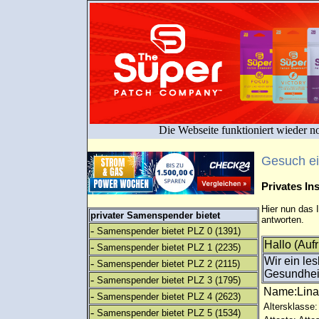
Die Webseite funktioniert wieder n
Gesuch e
Privates I
Hier nun das 
privater Samenspender bietet
antworten.
-
Samenspender bietet PLZ 0
(1391)
Hallo (Auf
-
Samenspender bietet PLZ 1
(2235)
Wir ein le
-
Samenspender bietet PLZ 2
(2115)
Gesundheit
-
Samenspender bietet PLZ 3
(1795)
Name:Lin
-
Samenspender bietet PLZ 4
(2623)
Altersklasse:
-
Samenspender bietet PLZ 5
(1534)