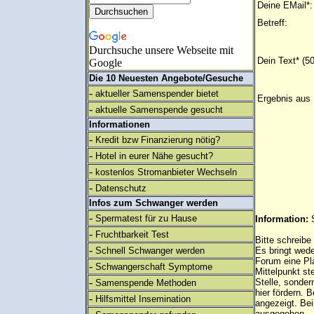
Deine EMail*:
Betreff:
Durchsuche unsere Webseite mit
Dein Text* (5
Google
Die 10 Neuesten Angebote/Gesuche
-
aktueller Samenspender bietet
Ergebnis aus 
-
aktuelle Samenspende gesucht
Informationen
-
Kredit bzw Finanzierung nötig?
-
Hotel in eurer Nähe gesucht?
-
kostenlos Stromanbieter Wechseln
-
Datenschutz
Infos zum Schwanger werden
-
Spermatest für zu Hause
Information:
-
Fruchtbarkeit Test
Bitte schreibe
-
Schnell Schwanger werden
Es bringt wed
Forum eine Pl
-
Schwangerschaft Symptome
Mittelpunkt st
-
Stelle, sonder
Samenspende Methoden
hier fördern. B
-
Hilfsmittel Insemination
angezeigt. B
ausgegeben.