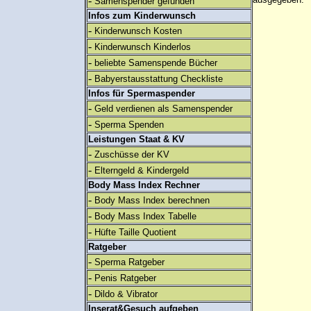
-
Samenspender gefunden
Infos zum Kinderwunsch
-
Kinderwunsch Kosten
-
Kinderwunsch Kinderlos
-
beliebte Samenspende Bücher
-
Babyerstausstattung Checkliste
Infos für Spermaspender
-
Geld verdienen als Samenspender
-
Sperma Spenden
Leistungen Staat & KV
-
Zuschüsse der KV
-
Elterngeld & Kindergeld
Body Mass Index Rechner
-
Body Mass Index berechnen
-
Body Mass Index Tabelle
-
Hüfte Taille Quotient
Ratgeber
-
Sperma Ratgeber
-
Penis Ratgeber
-
Dildo & Vibrator
Inserat&Gesuch aufgeben