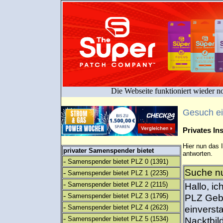
Die Webseite funktioniert wieder n
Gesuch e
Privates I
Hier nun das 
privater Samenspender bietet
antworten.
-
Samenspender bietet PLZ 0
(1391)
Suche nu
-
Samenspender bietet PLZ 1
(2235)
-
Samenspender bietet PLZ 2
(2115)
Hallo, i
-
Samenspender bietet PLZ 3
(1795)
PLZ Gebi
-
Samenspender bietet PLZ 4
(2623)
einverst
-
Samenspender bietet PLZ 5
(1534)
Nacktbild