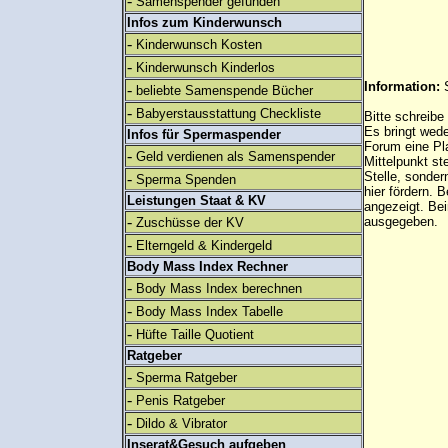
-
Samenspender gefunden
Infos zum Kinderwunsch
-
Kinderwunsch Kosten
-
Kinderwunsch Kinderlos
Information:
-
beliebte Samenspende Bücher
-
Babyerstausstattung Checkliste
Bitte schreibe
Es bringt wed
Infos für Spermaspender
Forum eine Pl
-
Geld verdienen als Samenspender
Mittelpunkt st
Stelle, sonder
-
Sperma Spenden
hier fördern. B
Leistungen Staat & KV
angezeigt. B
-
ausgegeben.
Zuschüsse der KV
-
Elterngeld & Kindergeld
Body Mass Index Rechner
-
Body Mass Index berechnen
-
Body Mass Index Tabelle
-
Hüfte Taille Quotient
Ratgeber
-
Sperma Ratgeber
-
Penis Ratgeber
-
Dildo & Vibrator
Inserat&Gesuch aufgeben