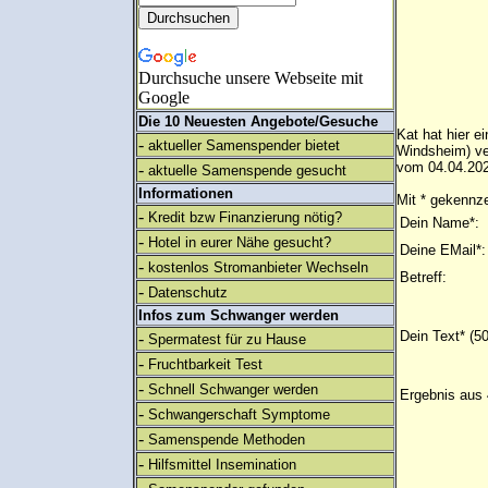
Durchsuche unsere Webseite mit
Google
Die 10 Neuesten Angebote/Gesuche
Kat hat hier e
-
aktueller Samenspender bietet
Windsheim) ve
vom 04.04.202
-
aktuelle Samenspende gesucht
Informationen
Mit * gekennze
-
Kredit bzw Finanzierung nötig?
Dein Name*:
-
Hotel in eurer Nähe gesucht?
Deine EMail*:
-
kostenlos Stromanbieter Wechseln
Betreff:
-
Datenschutz
Infos zum Schwanger werden
Dein Text* (5
-
Spermatest für zu Hause
-
Fruchtbarkeit Test
-
Schnell Schwanger werden
Ergebnis aus 
-
Schwangerschaft Symptome
-
Samenspende Methoden
-
Hilfsmittel Insemination