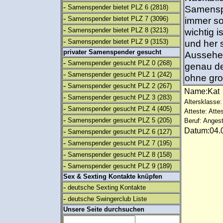
-
Samenspender bietet PLZ 6
(2818)
Samenspe
-
Samenspender bietet PLZ 7
(3096)
immer so
-
Samenspender bietet PLZ 8
(3213)
wichtig i
-
Samenspender bietet PLZ 9
(3153)
und her 
privater Samenspender gesucht
Aussehen 
-
Samenspender gesucht PLZ 0
(268)
genau de
-
Samenspender gesucht PLZ 1
(242)
ohne gr
-
Samenspender gesucht PLZ 2
(267)
Name:Ka
-
Samenspender gesucht PLZ 3
(283)
Altersklasse:
-
Samenspender gesucht PLZ 4
(405)
Atteste: Atte
-
Samenspender gesucht PLZ 5
(205)
Beruf: Angest
Datum:04.0
-
Samenspender gesucht PLZ 6
(127)
-
Samenspender gesucht PLZ 7
(195)
-
Samenspender gesucht PLZ 8
(158)
-
Samenspender gesucht PLZ 9
(189)
Sex & Sexting Kontakte knüpfen
-
deutsche Sexting Kontakte
-
deutsche Swingerclub Liste
Unsere Seite durchsuchen