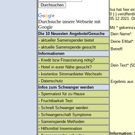
Isa hat hier e
0 (-) verüffe
05.12.2021. Du
Durchsuche unsere Webseite mit
Google
Mit * gekennze
Die 10 Neuesten Angebote/Gesuche
Dein Name*:
-
aktueller Samenspender bietet
Deine EMail*:
-
aktuelle Samenspende gesucht
Betreff:
Informationen
-
Kredit bzw Finanzierung nötig?
Dein Text* (5
-
Hotel in eurer Nähe gesucht?
-
kostenlos Stromanbieter Wechseln
-
Datenschutz
Ergebnis aus 
Infos zum Schwanger werden
-
Spermatest für zu Hause
-
Fruchtbarkeit Test
-
Schnell Schwanger werden
-
Schwangerschaft Symptome
-
Samenspende Methoden
-
Hilfsmittel Insemination
Information: