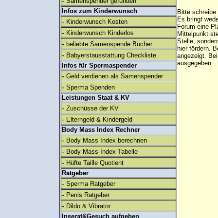
-
Samenspender gefunden
Infos zum Kinderwunsch
Bitte schreibe
Es bringt wed
-
Kinderwunsch Kosten
Forum eine Pl
-
Kinderwunsch Kinderlos
Mittelpunkt st
Stelle, sonder
-
beliebte Samenspende Bücher
hier fördern. B
-
Babyerstausstattung Checkliste
angezeigt. B
ausgegeben.
Infos für Spermaspender
-
Geld verdienen als Samenspender
-
Sperma Spenden
Leistungen Staat & KV
-
Zuschüsse der KV
-
Elterngeld & Kindergeld
Body Mass Index Rechner
-
Body Mass Index berechnen
-
Body Mass Index Tabelle
-
Hüfte Taille Quotient
Ratgeber
-
Sperma Ratgeber
-
Penis Ratgeber
-
Dildo & Vibrator
Inserat&Gesuch aufgeben