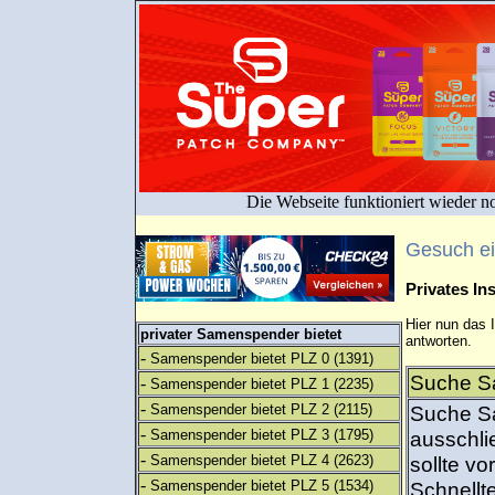
Die Webseite funktioniert wieder n
Gesuch e
Privates I
Hier nun das 
privater Samenspender bietet
antworten.
-
Samenspender bietet PLZ 0
(1391)
Suche Sa
-
Samenspender bietet PLZ 1
(2235)
-
Samenspender bietet PLZ 2
(2115)
Suche Sa
-
Samenspender bietet PLZ 3
(1795)
ausschli
-
Samenspender bietet PLZ 4
(2623)
sollte v
-
Samenspender bietet PLZ 5
(1534)
Schnellt