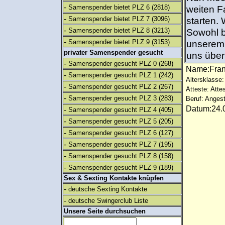
-
Samenspender bietet PLZ 6
(2818)
weiten F
-
Samenspender bietet PLZ 7
(3096)
starten. 
-
Samenspender bietet PLZ 8
(3213)
Sowohl b
-
Samenspender bietet PLZ 9
(3153)
unserem 
privater Samenspender gesucht
uns über
-
Samenspender gesucht PLZ 0
(268)
Name:Fra
-
Samenspender gesucht PLZ 1
(242)
Altersklasse:
-
Samenspender gesucht PLZ 2
(267)
Atteste: Atte
-
Samenspender gesucht PLZ 3
(283)
Beruf: Angest
Datum:24.0
-
Samenspender gesucht PLZ 4
(405)
-
Samenspender gesucht PLZ 5
(205)
-
Samenspender gesucht PLZ 6
(127)
-
Samenspender gesucht PLZ 7
(195)
-
Samenspender gesucht PLZ 8
(158)
-
Samenspender gesucht PLZ 9
(189)
Sex & Sexting Kontakte knüpfen
-
deutsche Sexting Kontakte
-
deutsche Swingerclub Liste
Unsere Seite durchsuchen