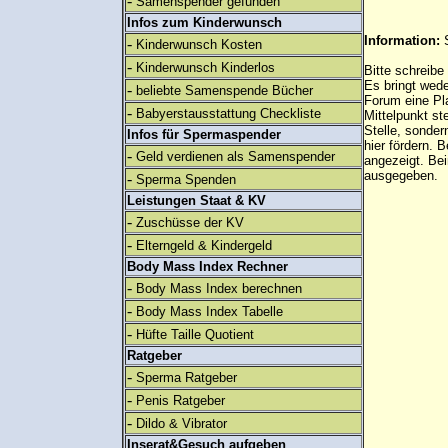
-
Samenspender gefunden
Infos zum Kinderwunsch
Information:
-
Kinderwunsch Kosten
-
Kinderwunsch Kinderlos
Bitte schreibe
Es bringt wed
-
beliebte Samenspende Bücher
Forum eine Pl
-
Babyerstausstattung Checkliste
Mittelpunkt st
Stelle, sonder
Infos für Spermaspender
hier fördern. B
-
Geld verdienen als Samenspender
angezeigt. B
ausgegeben.
-
Sperma Spenden
Leistungen Staat & KV
-
Zuschüsse der KV
-
Elterngeld & Kindergeld
Body Mass Index Rechner
-
Body Mass Index berechnen
-
Body Mass Index Tabelle
-
Hüfte Taille Quotient
Ratgeber
-
Sperma Ratgeber
-
Penis Ratgeber
-
Dildo & Vibrator
Inserat&Gesuch aufgeben