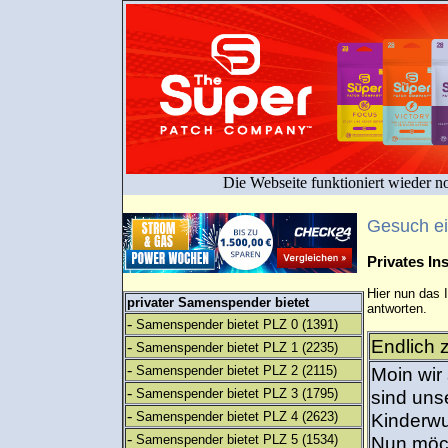
Die Webseite funktioniert wieder n
Gesuch e
Privates I
Hier nun das 
privater Samenspender bietet
antworten.
-
Samenspender bietet PLZ 0
(1391)
Endlich z
-
Samenspender bietet PLZ 1
(2235)
-
Samenspender bietet PLZ 2
(2115)
Moin wir 
-
Samenspender bietet PLZ 3
(1795)
sind uns
-
Samenspender bietet PLZ 4
(2623)
Kinderwu
-
Samenspender bietet PLZ 5
(1534)
Nun möch