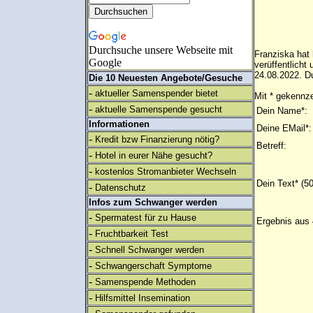
Durchsuche unsere Webseite mit
Franziska hat 
Google
verüffentlich
24.08.2022. Du
Die 10 Neuesten Angebote/Gesuche
-
aktueller Samenspender bietet
Mit * gekennze
-
aktuelle Samenspende gesucht
Dein Name*:
Informationen
Deine EMail*:
-
Kredit bzw Finanzierung nötig?
Betreff:
-
Hotel in eurer Nähe gesucht?
-
kostenlos Stromanbieter Wechseln
Dein Text* (5
-
Datenschutz
Infos zum Schwanger werden
-
Spermatest für zu Hause
Ergebnis aus 
-
Fruchtbarkeit Test
-
Schnell Schwanger werden
-
Schwangerschaft Symptome
-
Samenspende Methoden
-
Hilfsmittel Insemination