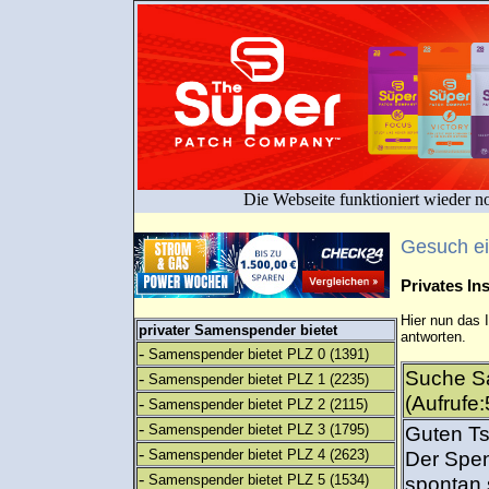
Die Webseite funktioniert wieder n
Gesuch e
Privates I
Hier nun das 
privater Samenspender bietet
antworten.
-
Samenspender bietet PLZ 0
(1391)
Suche S
-
Samenspender bietet PLZ 1
(2235)
(Aufrufe
-
Samenspender bietet PLZ 2
(2115)
-
Samenspender bietet PLZ 3
(1795)
Guten Ts
-
Samenspender bietet PLZ 4
(2623)
Der Spen
-
Samenspender bietet PLZ 5
(1534)
spontan 