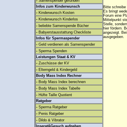
-
Samenspender gefunden
Infos zum Kinderwunsch
Bitte schreibe
Es bringt wed
-
Kinderwunsch Kosten
Forum eine Pl
-
Kinderwunsch Kinderlos
Mittelpunkt st
Stelle, sonder
-
beliebte Samenspende Bücher
hier fördern. B
-
Babyerstausstattung Checkliste
angezeigt. B
ausgegeben.
Infos für Spermaspender
-
Geld verdienen als Samenspender
-
Sperma Spenden
Leistungen Staat & KV
-
Zuschüsse der KV
-
Elterngeld & Kindergeld
Body Mass Index Rechner
-
Body Mass Index berechnen
-
Body Mass Index Tabelle
-
Hüfte Taille Quotient
Ratgeber
-
Sperma Ratgeber
-
Penis Ratgeber
-
Dildo & Vibrator
Inserat&Gesuch aufgeben