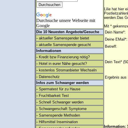
Lilie hat hie
Postleitzahlen
werden.Das Ge
Durchsuche unsere Webseite mit
Google
Mit * gekennze
Die 10 Neuesten Angebote/Gesuche
Dein Name*:
-
aktueller Samenspender bietet
Deine EMail*:
-
aktuelle Samenspende gesucht
Betreff:
Informationen
-
Kredit bzw Finanzierung nötig?
Dein Text* (5
-
Hotel in eurer Nähe gesucht?
-
kostenlos Stromanbieter Wechseln
-
Datenschutz
Ergebnis aus 
Infos zum Schwanger werden
-
Spermatest für zu Hause
-
Fruchtbarkeit Test
-
Schnell Schwanger werden
-
Schwangerschaft Symptome
-
Samenspende Methoden
-
Hilfsmittel Insemination
Information: