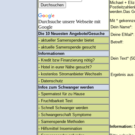
Michael + Eli
Postleitzahlen
werden.Das Ge
Mit * gekennze
Durchsuche unsere Webseite mit
Google
Dein Name*:
Die 10 Neuesten Angebote/Gesuche
Deine EMail*:
-
aktueller Samenspender bietet
Betreff:
-
aktuelle Samenspende gesucht
Informationen
Dein Text* (5
-
Kredit bzw Finanzierung nötig?
-
Hotel in eurer Nähe gesucht?
-
kostenlos Stromanbieter Wechseln
Ergebnis aus 
-
Datenschutz
Infos zum Schwanger werden
-
Spermatest für zu Hause
-
Fruchtbarkeit Test
-
Schnell Schwanger werden
-
Schwangerschaft Symptome
-
Samenspende Methoden
Information:
-
Hilfsmittel Insemination