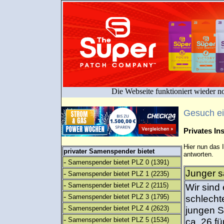
Die Webseite funktioniert wieder n
Gesuch e
Privates I
Hier nun das 
privater Samenspender bietet
antworten.
-
Samenspender bietet PLZ 0
(1391)
Junger s
-
Samenspender bietet PLZ 1
(2235)
-
Samenspender bietet PLZ 2
(2115)
Wir sind
-
Samenspender bietet PLZ 3
(1795)
schlecht
-
Samenspender bietet PLZ 4
(2623)
jungen S
-
Samenspender bietet PLZ 5
(1534)
ca. 26 f