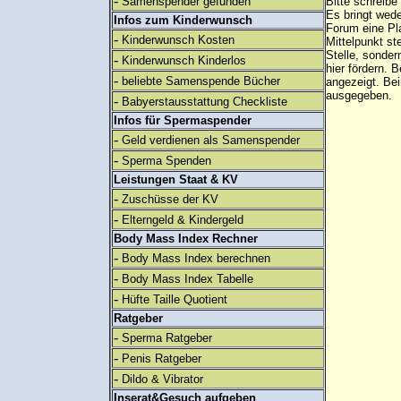
-
Samenspender gefunden
Bitte schreibe
Es bringt wed
Infos zum Kinderwunsch
Forum eine Pl
-
Kinderwunsch Kosten
Mittelpunkt st
Stelle, sonder
-
Kinderwunsch Kinderlos
hier fördern. B
-
beliebte Samenspende Bücher
angezeigt. B
ausgegeben.
-
Babyerstausstattung Checkliste
Infos für Spermaspender
-
Geld verdienen als Samenspender
-
Sperma Spenden
Leistungen Staat & KV
-
Zuschüsse der KV
-
Elterngeld & Kindergeld
Body Mass Index Rechner
-
Body Mass Index berechnen
-
Body Mass Index Tabelle
-
Hüfte Taille Quotient
Ratgeber
-
Sperma Ratgeber
-
Penis Ratgeber
-
Dildo & Vibrator
Inserat&Gesuch aufgeben