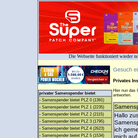
Die Webseite funktioniert wieder n
Gesuch e
Privates I
Hier nun das 
privater Samenspender bietet
antworten.
-
Samenspender bietet PLZ 0
(1391)
Samensp
-
Samenspender bietet PLZ 1
(2235)
-
Samenspender bietet PLZ 2
(2115)
Hallo z
-
Samenspender bietet PLZ 3
(1795)
Samensp
-
Samenspender bietet PLZ 4
(2623)
ich gern
-
Samenspender bietet PLZ 5
(1534)
mich auf