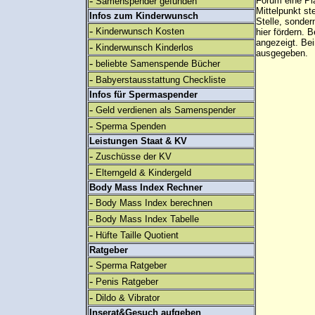
-
Forum eine Pl
Samenspender gefunden
Mittelpunkt st
Infos zum Kinderwunsch
Stelle, sonder
-
Kinderwunsch Kosten
hier fördern. B
angezeigt. B
-
Kinderwunsch Kinderlos
ausgegeben.
-
beliebte Samenspende Bücher
-
Babyerstausstattung Checkliste
Infos für Spermaspender
-
Geld verdienen als Samenspender
-
Sperma Spenden
Leistungen Staat & KV
-
Zuschüsse der KV
-
Elterngeld & Kindergeld
Body Mass Index Rechner
-
Body Mass Index berechnen
-
Body Mass Index Tabelle
-
Hüfte Taille Quotient
Ratgeber
-
Sperma Ratgeber
-
Penis Ratgeber
-
Dildo & Vibrator
Inserat&Gesuch aufgeben