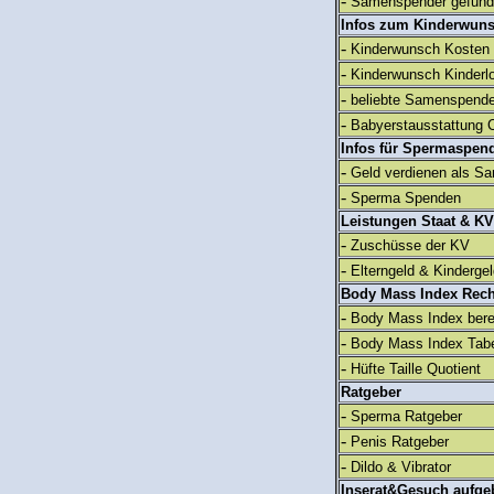
-
Samenspender gefun
Infos zum Kinderwun
-
Kinderwunsch Kosten
-
Kinderwunsch Kinderl
-
beliebte Samenspend
-
Babyerstausstattung C
Infos für Spermaspen
-
Geld verdienen als S
-
Sperma Spenden
Leistungen Staat & KV
-
Zuschüsse der KV
-
Elterngeld & Kinderge
Body Mass Index Rec
-
Body Mass Index ber
-
Body Mass Index Tabe
-
Hüfte Taille Quotient
Ratgeber
-
Sperma Ratgeber
-
Penis Ratgeber
-
Dildo & Vibrator
Inserat&Gesuch aufge