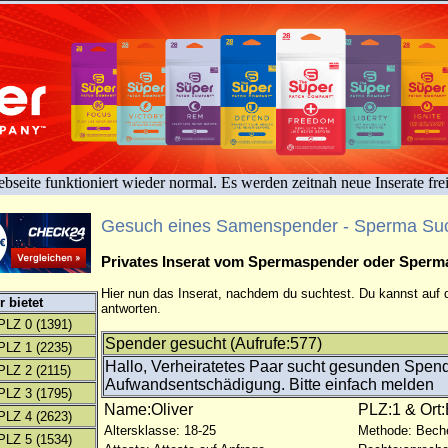
bseite funktioniert wieder normal. Es werden zeitnah neue Inserate fre
Gesuch eines Samenspender - Sperma Su
Privates Inserat vom Spermaspender oder Sper
Hier nun das Inserat, nachdem du suchtest. Du kannst auf d
 bietet
antworten.
PLZ 0
(1391)
Spender gesucht (Aufrufe:577)
PLZ 1
(2235)
Hallo, Verheiratetes Paar sucht gesunden Spend
PLZ 2
(2115)
Aufwandsentschädigung. Bitte einfach melden
PLZ 3
(1795)
Name:Oliver
PLZ:1 & Ort:
PLZ 4
(2623)
Altersklasse: 18-25
Methode: Bech
PLZ 5
(1534)