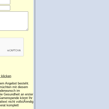
r klicken
 dem Angebot besteht.
 müchten mit diesem
inderwunsch im
die Gesundheit an erster
e Samenspende könnt Ihr
attext nicht vollstÃ¤ndig
erat komplett