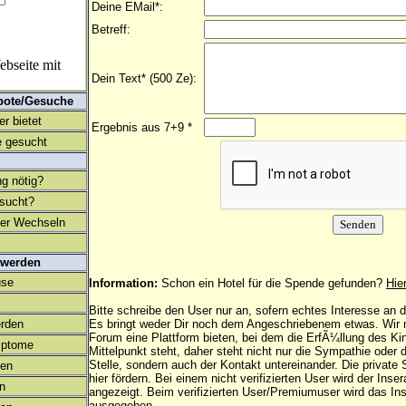
Deine EMail*:
Betreff:
bseite mit
Dein Text* (500 Ze):
bote/Gesuche
r bietet
Ergebnis aus 7+9 *
 gesucht
ng nötig?
esucht?
ter Wechseln
 werden
use
Information:
Schon ein Hotel für die Spende gefunden?
Hie
Bitte schreibe den User nur an, sofern echtes Interesse an
rden
Es bringt weder Dir noch dem Angeschriebenem etwas. Wir
Forum eine Plattform bieten, bei dem die ErfÃ¼llung des K
mptome
Mittelpunkt steht, daher steht nicht nur die Sympathie oder 
Stelle, sondern auch der Kontakt untereinander. Die privat
en
hier fördern. Bei einem nicht verifizierten User wird der Inser
on
angezeigt. Beim
verifizierten User/Premiumuser
wird das Ins
ausgegeben.