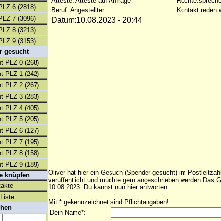
Atteste: Atteste auf Anfrage
Rechte:spreche
PLZ 6
(2818)
Beruf: Angestellter
Kontakt:reden w
PLZ 7
(3096)
Datum:10.08.2023 - 20:44
PLZ 8
(3213)
PLZ 9
(3153)
r gesucht
t PLZ 0
(268)
t PLZ 1
(242)
t PLZ 2
(267)
t PLZ 3
(283)
t PLZ 4
(405)
t PLZ 5
(205)
t PLZ 6
(127)
t PLZ 7
(195)
t PLZ 8
(158)
t PLZ 9
(189)
Oliver hat hier ein Gesuch (Spender gesucht) im Postleitzahl
te knüpfen
verüffentlicht und müchte gern angeschrieben werden.Das 
takte
10.08.2023. Du kannst nun hier antworten.
Liste
Mit * gekennzeichnet sind Pflichtangaben!
chen
Dein Name*: