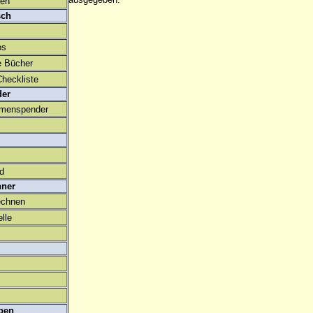
den
sch
os
e Bücher
heckliste
der
amenspender
ld
hner
echnen
lle
ben