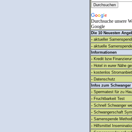
Durchsuche unsere We
Google
Die 10 Neuesten Ange
-
aktueller Samenspende
-
aktuelle Samenspende
Informationen
-
Kredit bzw Finanzieru
-
Hotel in eurer Nähe g
-
kostenlos Stromanbie
-
Datenschutz
Infos zum Schwanger
-
Spermatest für zu Ha
-
Fruchtbarkeit Test
-
Schnell Schwanger we
-
Schwangerschaft Sy
-
Samenspende Method
-
Hilfsmittel Inseminati