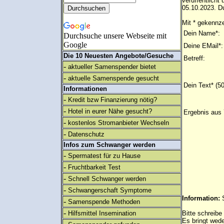
verüffentlich
05.10.2023. Du
Mit * gekennze
Dein Name*:
Durchsuche unsere Webseite mit
Google
Deine EMail*:
Die 10 Neuesten Angebote/Gesuche
Betreff:
-
aktueller Samenspender bietet
-
aktuelle Samenspende gesucht
Dein Text* (5
Informationen
-
Kredit bzw Finanzierung nötig?
-
Hotel in eurer Nähe gesucht?
Ergebnis aus 
-
kostenlos Stromanbieter Wechseln
-
Datenschutz
Infos zum Schwanger werden
-
Spermatest für zu Hause
-
Fruchtbarkeit Test
-
Schnell Schwanger werden
-
Schwangerschaft Symptome
Information:
-
Samenspende Methoden
-
Hilfsmittel Insemination
Bitte schreibe
Es bringt wed