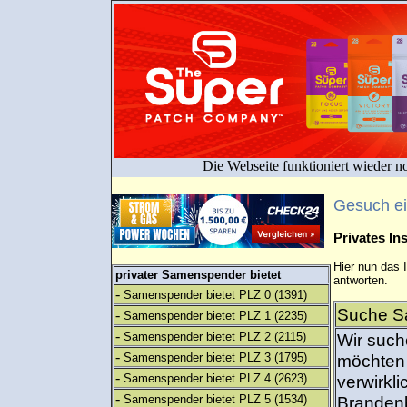
Die Webseite funktioniert wieder n
Gesuch e
Privates I
Hier nun das 
privater Samenspender bietet
antworten.
-
Samenspender bietet PLZ 0
(1391)
Suche S
-
Samenspender bietet PLZ 1
(2235)
-
Samenspender bietet PLZ 2
(2115)
Wir such
-
Samenspender bietet PLZ 3
(1795)
möchten
-
Samenspender bietet PLZ 4
(2623)
verwirkli
-
Samenspender bietet PLZ 5
(1534)
Brandenb