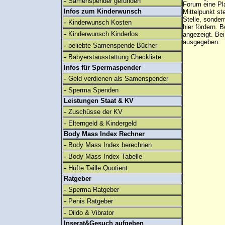
-
Samenspender gefunden
Forum eine Pl
Infos zum Kinderwunsch
Mittelpunkt st
Stelle, sonder
-
Kinderwunsch Kosten
hier fördern. B
-
Kinderwunsch Kinderlos
angezeigt. B
ausgegeben.
-
beliebte Samenspende Bücher
-
Babyerstausstattung Checkliste
Infos für Spermaspender
-
Geld verdienen als Samenspender
-
Sperma Spenden
Leistungen Staat & KV
-
Zuschüsse der KV
-
Elterngeld & Kindergeld
Body Mass Index Rechner
-
Body Mass Index berechnen
-
Body Mass Index Tabelle
-
Hüfte Taille Quotient
Ratgeber
-
Sperma Ratgeber
-
Penis Ratgeber
-
Dildo & Vibrator
Inserat&Gesuch aufgeben