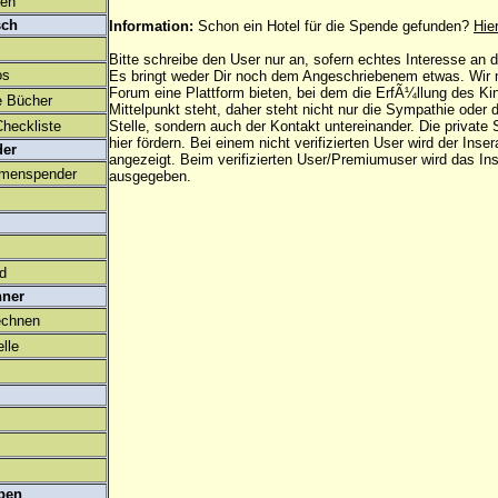
den
sch
Information:
Schon ein Hotel für die Spende gefunden?
Hie
Bitte schreibe den User nur an, sofern echtes Interesse an
os
Es bringt weder Dir noch dem Angeschriebenem etwas. Wir
Forum eine Plattform bieten, bei dem die ErfÃ¼llung des K
e Bücher
Mittelpunkt steht, daher steht nicht nur die Sympathie oder 
heckliste
Stelle, sondern auch der Kontakt untereinander. Die privat
hier fördern. Bei einem nicht verifizierten User wird der Inser
der
angezeigt. Beim
verifizierten User/Premiumuser
wird das Ins
amenspender
ausgegeben.
ld
hner
echnen
lle
ben