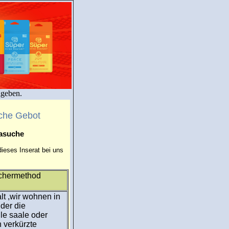
igeben.
che Gebot
masuche
ieses Inserat bei uns
echermethod
lt ,wir wohnen in
der die
e saale oder
 verkürzte