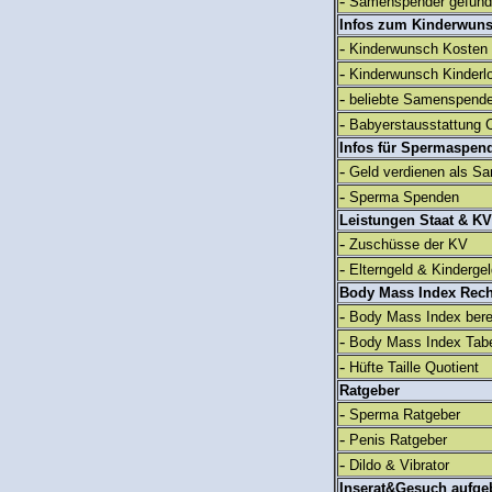
-
Samenspender gefun
Infos zum Kinderwun
-
Kinderwunsch Kosten
-
Kinderwunsch Kinderl
-
beliebte Samenspend
-
Babyerstausstattung C
Infos für Spermaspen
-
Geld verdienen als S
-
Sperma Spenden
Leistungen Staat & KV
-
Zuschüsse der KV
-
Elterngeld & Kinderge
Body Mass Index Rec
-
Body Mass Index ber
-
Body Mass Index Tabe
-
Hüfte Taille Quotient
Ratgeber
-
Sperma Ratgeber
-
Penis Ratgeber
-
Dildo & Vibrator
Inserat&Gesuch aufge