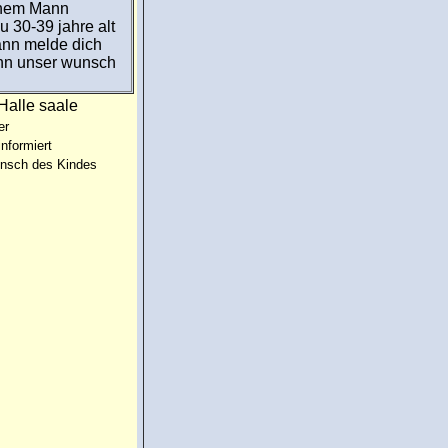
einem Mann
u 30-39 jahre alt
ann melde dich
ann unser wunsch
Halle saale
er
informiert
unsch des Kindes