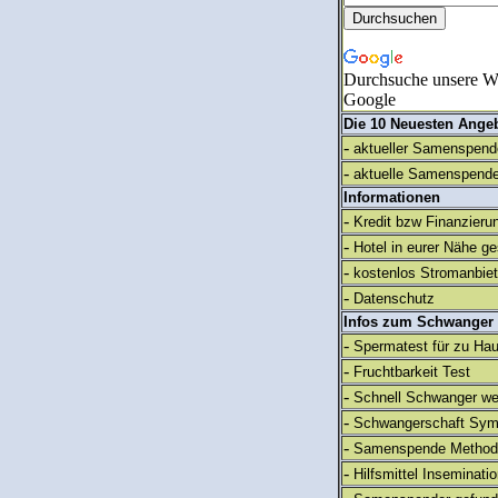
Durchsuche unsere We
Google
Die 10 Neuesten Ange
-
aktueller Samenspende
-
aktuelle Samenspende
Informationen
-
Kredit bzw Finanzieru
-
Hotel in eurer Nähe g
-
kostenlos Stromanbie
-
Datenschutz
Infos zum Schwanger
-
Spermatest für zu Ha
-
Fruchtbarkeit Test
-
Schnell Schwanger we
-
Schwangerschaft Sy
-
Samenspende Method
-
Hilfsmittel Inseminati