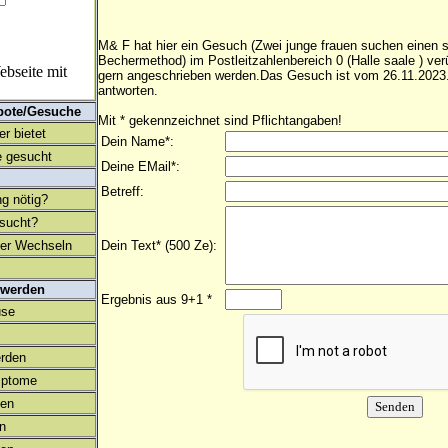
M& F hat hier ein Gesuch (Zwei junge frauen suchen einen 
Bechermethod) im Postleitzahlenbereich 0 (Halle saale ) ver
bseite mit
gern angeschrieben werden.Das Gesuch ist vom 26.11.2023.
antworten.
bote/Gesuche
Mit * gekennzeichnet sind Pflichtangaben!
r bietet
Dein Name*:
 gesucht
Deine EMail*:
Betreff:
ng nötig?
esucht?
ter Wechseln
Dein Text* (500 Ze):
 werden
Ergebnis aus 9+1 *
use
rden
mptome
en
on