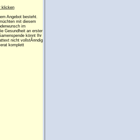
r klicken
 dem Angebot besteht.
 müchten mit diesem
inderwunsch im
die Gesundheit an erster
e Samenspende könnt Ihr
attext nicht vollstÃ¤ndig
erat komplett