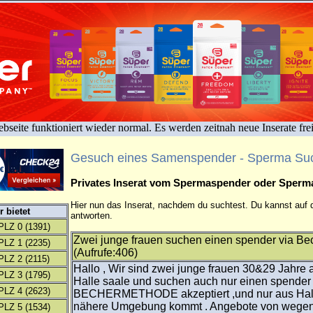
bseite funktioniert wieder normal. Es werden zeitnah neue Inserate fre
Gesuch eines Samenspender - Sperma Su
Privates Inserat vom Spermaspender oder Sper
Hier nun das Inserat, nachdem du suchtest. Du kannst auf d
 bietet
antworten.
PLZ 0
(1391)
Zwei junge frauen suchen einen spender via B
PLZ 1
(2235)
(Aufrufe:406)
PLZ 2
(2115)
Hallo , Wir sind zwei junge frauen 30&29 Jahre a
PLZ 3
(1795)
Halle saale und suchen auch nur einen spender 
PLZ 4
(2623)
BECHERMETHODE akzeptiert ,und nur aus Hall
nähere Umgebung kommt . Angebote von wegen
PLZ 5
(1534)