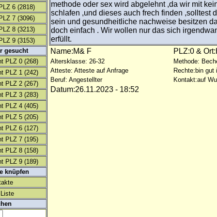
methode oder sex wird abgelehnt ,da wir mit k
PLZ 6
(2818)
schlafen ,und dieses auch frech finden ,solltest d
PLZ 7
(3096)
sein und gesundheitliche nachweise besitzen d
PLZ 8
(3213)
doch einfach . Wir wollen nur das sich irgendw
erfüllt.
PLZ 9
(3153)
r gesucht
Name:M& F
PLZ:0 & Ort:
t PLZ 0
(268)
Altersklasse: 26-32
Methode: Bech
Atteste: Atteste auf Anfrage
Rechte:bin gut 
t PLZ 1
(242)
Beruf: Angestellter
Kontakt:auf W
t PLZ 2
(267)
Datum:26.11.2023 - 18:52
t PLZ 3
(283)
t PLZ 4
(405)
t PLZ 5
(205)
t PLZ 6
(127)
t PLZ 7
(195)
t PLZ 8
(158)
t PLZ 9
(189)
te knüpfen
takte
Liste
chen