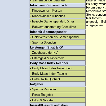
-
Samenspender gefunden
Bitte schreibe
Es bringt wed
Infos zum Kinderwunsch
Forum eine Pl
-
Kinderwunsch Kosten
Mittelpunkt st
Stelle, sonder
-
Kinderwunsch Kinderlos
hier fördern. B
-
beliebte Samenspende Bücher
angezeigt. B
ausgegeben.
-
Babyerstausstattung Checkliste
Infos für Spermaspender
-
Geld verdienen als Samenspender
-
Sperma Spenden
Leistungen Staat & KV
-
Zuschüsse der KV
-
Elterngeld & Kindergeld
Body Mass Index Rechner
-
Body Mass Index berechnen
-
Body Mass Index Tabelle
-
Hüfte Taille Quotient
Ratgeber
-
Sperma Ratgeber
-
Penis Ratgeber
-
Dildo & Vibrator
Inserat&Gesuch aufgeben