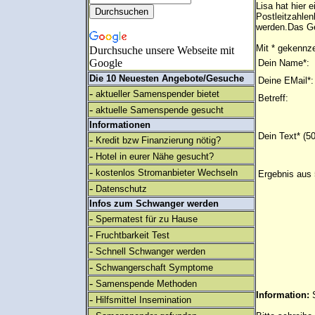
Lisa hat hier
Postleitzahlen
werden.Das Ge
Mit * gekennze
Durchsuche unsere Webseite mit
Google
Dein Name*:
Die 10 Neuesten Angebote/Gesuche
Deine EMail*:
-
aktueller Samenspender bietet
Betreff:
-
aktuelle Samenspende gesucht
Informationen
Dein Text* (5
-
Kredit bzw Finanzierung nötig?
-
Hotel in eurer Nähe gesucht?
-
kostenlos Stromanbieter Wechseln
Ergebnis aus 
-
Datenschutz
Infos zum Schwanger werden
-
Spermatest für zu Hause
-
Fruchtbarkeit Test
-
Schnell Schwanger werden
-
Schwangerschaft Symptome
-
Samenspende Methoden
Information:
-
Hilfsmittel Insemination