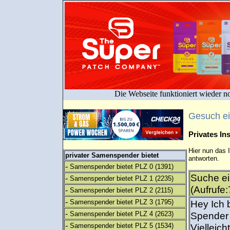
Die Webseite funktioniert wieder n
Gesuch e
Privates I
Hier nun das 
privater Samenspender bietet
antworten.
-
Samenspender bietet PLZ 0
(1391)
Suche e
-
Samenspender bietet PLZ 1
(2235)
(Aufrufe
-
Samenspender bietet PLZ 2
(2115)
-
Samenspender bietet PLZ 3
(1795)
Hey Ich 
-
Samenspender bietet PLZ 4
(2623)
Spender 
-
Samenspender bietet PLZ 5
(1534)
Vielleich