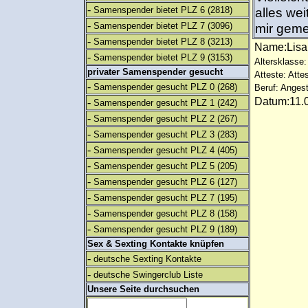
-
Samenspender bietet PLZ 6
(2818)
alles we
-
Samenspender bietet PLZ 7
(3096)
mir geme
-
Samenspender bietet PLZ 8
(3213)
Name:Lis
-
Samenspender bietet PLZ 9
(3153)
Altersklasse:
privater Samenspender gesucht
Atteste: Atte
-
Samenspender gesucht PLZ 0
(268)
Beruf: Angest
Datum:11.0
-
Samenspender gesucht PLZ 1
(242)
-
Samenspender gesucht PLZ 2
(267)
-
Samenspender gesucht PLZ 3
(283)
-
Samenspender gesucht PLZ 4
(405)
-
Samenspender gesucht PLZ 5
(205)
-
Samenspender gesucht PLZ 6
(127)
-
Samenspender gesucht PLZ 7
(195)
-
Samenspender gesucht PLZ 8
(158)
-
Samenspender gesucht PLZ 9
(189)
Sex & Sexting Kontakte knüpfen
-
deutsche Sexting Kontakte
-
deutsche Swingerclub Liste
Unsere Seite durchsuchen