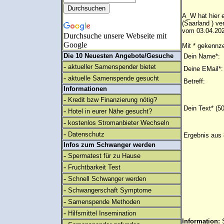
A_W hat hier e
(Saarland ) v
vom 03.04.202
Durchsuche unsere Webseite mit
Google
Mit * gekennze
Die 10 Neuesten Angebote/Gesuche
Dein Name*:
-
aktueller Samenspender bietet
Deine EMail*:
-
aktuelle Samenspende gesucht
Betreff:
Informationen
-
Kredit bzw Finanzierung nötig?
Dein Text* (5
-
Hotel in eurer Nähe gesucht?
-
kostenlos Stromanbieter Wechseln
-
Datenschutz
Ergebnis aus 
Infos zum Schwanger werden
-
Spermatest für zu Hause
-
Fruchtbarkeit Test
-
Schnell Schwanger werden
-
Schwangerschaft Symptome
-
Samenspende Methoden
-
Hilfsmittel Insemination
Information: