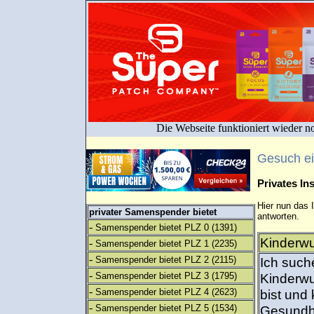
Die Webseite funktioniert wieder n
Gesuch e
Privates I
Hier nun das 
privater Samenspender bietet
antworten.
-
Samenspender bietet PLZ 0
(1391)
Kinderwu
-
Samenspender bietet PLZ 1
(2235)
-
Samenspender bietet PLZ 2
(2115)
Ich such
-
Samenspender bietet PLZ 3
(1795)
Kinderwu
-
Samenspender bietet PLZ 4
(2623)
bist und
-
Samenspender bietet PLZ 5
(1534)
Gesundhe