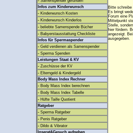
-
Samenspender gefunden
Infos zum Kinderwunsch
Bitte schreibe
Es bringt wed
-
Kinderwunsch Kosten
Forum eine Pl
-
Kinderwunsch Kinderlos
Mittelpunkt st
Stelle, sonder
-
beliebte Samenspende Bücher
hier fördern. B
-
Babyerstausstattung Checkliste
angezeigt. B
ausgegeben.
Infos für Spermaspender
-
Geld verdienen als Samenspender
-
Sperma Spenden
Leistungen Staat & KV
-
Zuschüsse der KV
-
Elterngeld & Kindergeld
Body Mass Index Rechner
-
Body Mass Index berechnen
-
Body Mass Index Tabelle
-
Hüfte Taille Quotient
Ratgeber
-
Sperma Ratgeber
-
Penis Ratgeber
-
Dildo & Vibrator
Inserat&Gesuch aufgeben