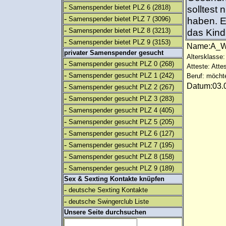
-
Samenspender bietet PLZ 6
(2818)
solltest 
-
Samenspender bietet PLZ 7
(3096)
haben. E
-
Samenspender bietet PLZ 8
(3213)
das Kind
-
Samenspender bietet PLZ 9
(3153)
Name:A
privater Samenspender gesucht
Altersklasse:
-
Samenspender gesucht PLZ 0
(268)
Atteste: Atte
-
Samenspender gesucht PLZ 1
(242)
Beruf: möcht
Datum:03.0
-
Samenspender gesucht PLZ 2
(267)
-
Samenspender gesucht PLZ 3
(283)
-
Samenspender gesucht PLZ 4
(405)
-
Samenspender gesucht PLZ 5
(205)
-
Samenspender gesucht PLZ 6
(127)
-
Samenspender gesucht PLZ 7
(195)
-
Samenspender gesucht PLZ 8
(158)
-
Samenspender gesucht PLZ 9
(189)
Sex & Sexting Kontakte knüpfen
-
deutsche Sexting Kontakte
-
deutsche Swingerclub Liste
Unsere Seite durchsuchen