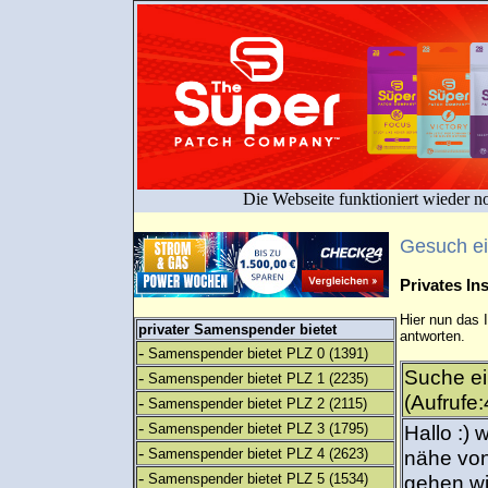
Die Webseite funktioniert wieder n
Gesuch e
Privates I
Hier nun das 
privater Samenspender bietet
antworten.
-
Samenspender bietet PLZ 0
(1391)
Suche ei
-
Samenspender bietet PLZ 1
(2235)
(Aufrufe
-
Samenspender bietet PLZ 2
(2115)
-
Samenspender bietet PLZ 3
(1795)
Hallo :) 
-
Samenspender bietet PLZ 4
(2623)
nähe von
-
Samenspender bietet PLZ 5
(1534)
gehen wi