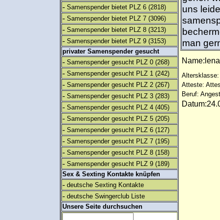
-
Samenspender bietet PLZ 6
(2818)
uns leid
-
Samenspender bietet PLZ 7
(3096)
samensp
-
Samenspender bietet PLZ 8
(3213)
becherme
-
Samenspender bietet PLZ 9
(3153)
man ger
privater Samenspender gesucht
Name:len
-
Samenspender gesucht PLZ 0
(268)
-
Samenspender gesucht PLZ 1
(242)
Altersklasse:
-
Samenspender gesucht PLZ 2
(267)
Atteste: Atte
Beruf: Angest
-
Samenspender gesucht PLZ 3
(283)
Datum:24.0
-
Samenspender gesucht PLZ 4
(405)
-
Samenspender gesucht PLZ 5
(205)
-
Samenspender gesucht PLZ 6
(127)
-
Samenspender gesucht PLZ 7
(195)
-
Samenspender gesucht PLZ 8
(158)
-
Samenspender gesucht PLZ 9
(189)
Sex & Sexting Kontakte knüpfen
-
deutsche Sexting Kontakte
-
deutsche Swingerclub Liste
Unsere Seite durchsuchen