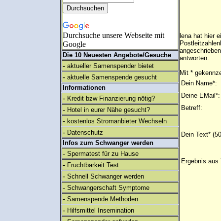
Durchsuche unsere Webseite mit
lena hat hier 
Postleitzahlen
Google
angeschrieben
Die 10 Neuesten Angebote/Gesuche
antworten.
-
aktueller Samenspender bietet
Mit * gekennze
-
aktuelle Samenspende gesucht
Dein Name*:
Informationen
Deine EMail*:
-
Kredit bzw Finanzierung nötig?
Betreff:
-
Hotel in eurer Nähe gesucht?
-
kostenlos Stromanbieter Wechseln
-
Datenschutz
Dein Text* (5
Infos zum Schwanger werden
-
Spermatest für zu Hause
Ergebnis aus 
-
Fruchtbarkeit Test
-
Schnell Schwanger werden
-
Schwangerschaft Symptome
-
Samenspende Methoden
-
Hilfsmittel Insemination