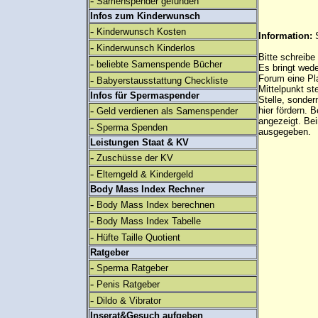
-
Samenspender gefunden
Infos zum Kinderwunsch
-
Kinderwunsch Kosten
Information:
-
Kinderwunsch Kinderlos
Bitte schreibe
-
beliebte Samenspende Bücher
Es bringt wed
Forum eine Pl
-
Babyerstausstattung Checkliste
Mittelpunkt st
Infos für Spermaspender
Stelle, sonder
-
hier fördern. B
Geld verdienen als Samenspender
angezeigt. B
-
Sperma Spenden
ausgegeben.
Leistungen Staat & KV
-
Zuschüsse der KV
-
Elterngeld & Kindergeld
Body Mass Index Rechner
-
Body Mass Index berechnen
-
Body Mass Index Tabelle
-
Hüfte Taille Quotient
Ratgeber
-
Sperma Ratgeber
-
Penis Ratgeber
-
Dildo & Vibrator
Inserat&Gesuch aufgeben