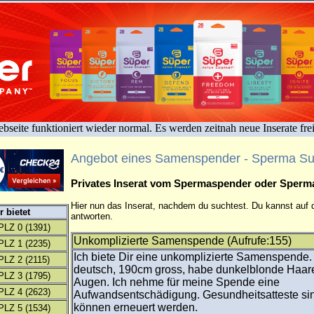
bseite funktioniert wieder normal. Es werden zeitnah neue Inserate fre
Angebot eines Samenspender - Sperma S
Privates Inserat vom Spermaspender oder Sper
Hier nun das Inserat, nachdem du suchtest. Du kannst auf d
 bietet
antworten.
PLZ 0
(1391)
Unkomplizierte Samenspende (Aufrufe:155)
PLZ 1
(2235)
Ich biete Dir eine unkomplizierte Samenspende. 
PLZ 2
(2115)
deutsch, 190cm gross, habe dunkelblonde Haar
PLZ 3
(1795)
Augen. Ich nehme für meine Spende eine
PLZ 4
(2623)
Aufwandsentschädigung. Gesundheitsatteste si
können erneuert werden.
PLZ 5
(1534)