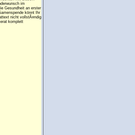
inderwunsch im
die Gesundheit an erster
e Samenspende könnt Ihr
attext nicht vollstÃ¤ndig
erat komplett