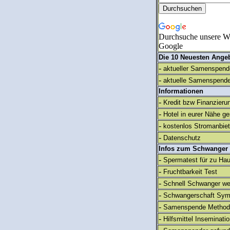
Durchsuche unsere We
Google
Die 10 Neuesten Ange
-
aktueller Samenspende
-
aktuelle Samenspende
Informationen
-
Kredit bzw Finanzieru
-
Hotel in eurer Nähe g
-
kostenlos Stromanbie
-
Datenschutz
Infos zum Schwanger
-
Spermatest für zu Ha
-
Fruchtbarkeit Test
-
Schnell Schwanger we
-
Schwangerschaft Sy
-
Samenspende Method
-
Hilfsmittel Inseminati