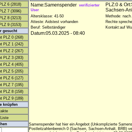
PLZ 6
(2818)
PLZ:0 & Ort
Name:Samenspender
verifizierter
Sachsen-An
User
PLZ 7
(3096)
Altersklasse: 41-50
Methode: nach
PLZ 8
(3213)
Atteste: Aidstest vorhanden
Rechte:spreche
PLZ 9
(3153)
Beruf: Selbständiger
Kontakt:auf W
r gesucht
Datum:05.03.2025 - 08:40
t PLZ 0
(268)
t PLZ 1
(242)
t PLZ 2
(267)
t PLZ 3
(283)
t PLZ 4
(405)
t PLZ 5
(205)
t PLZ 6
(127)
t PLZ 7
(195)
t PLZ 8
(158)
t PLZ 9
(189)
te knüpfen
takte
Liste
chen
Samenspender hat hier ein Angebot (Unkomplizierte Samen
Postleitzahlenbereich 0 (Sachsen, Sachsen-Anhalt, BRB) ve