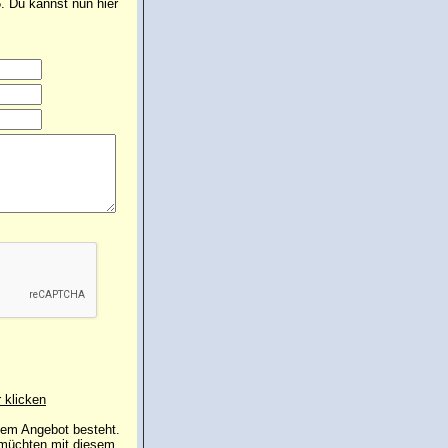
. Du kannst nun hier
r klicken
 dem Angebot besteht.
 müchten mit diesem