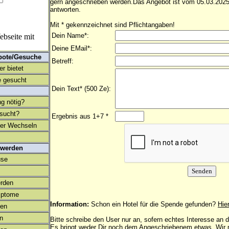
gern angeschrieben werden.Das Angebot ist vom 05.03.2025
antworten.
Mit * gekennzeichnet sind Pflichtangaben!
Dein Name*:
bseite mit
Deine EMail*:
bote/Gesuche
Betreff:
r bietet
 gesucht
Dein Text* (500 Ze):
ng nötig?
esucht?
Ergebnis aus 1+7 *
ter Wechseln
 werden
use
rden
mptome
Information:
Schon ein Hotel für die Spende gefunden?
Hie
en
on
Bitte schreibe den User nur an, sofern echtes Interesse an
Es bringt weder Dir noch dem Angeschriebenem etwas. Wir