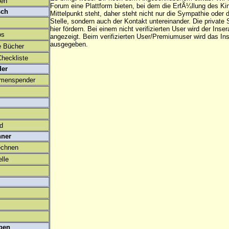
den
Forum eine Plattform bieten, bei dem die ErfÃ¼llung des K
sch
Mittelpunkt steht, daher steht nicht nur die Sympathie oder 
Stelle, sondern auch der Kontakt untereinander. Die privat
hier fördern. Bei einem nicht verifizierten User wird der Inser
os
angezeigt. Beim
verifizierten User/Premiumuser
wird das Ins
ausgegeben.
e Bücher
heckliste
der
amenspender
ld
hner
echnen
lle
ben