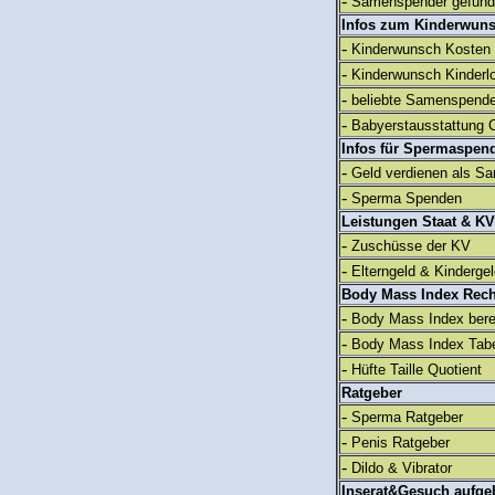
-
Samenspender gefun
Infos zum Kinderwun
-
Kinderwunsch Kosten
-
Kinderwunsch Kinderl
-
beliebte Samenspend
-
Babyerstausstattung C
Infos für Spermaspen
-
Geld verdienen als S
-
Sperma Spenden
Leistungen Staat & KV
-
Zuschüsse der KV
-
Elterngeld & Kinderge
Body Mass Index Rec
-
Body Mass Index ber
-
Body Mass Index Tabe
-
Hüfte Taille Quotient
Ratgeber
-
Sperma Ratgeber
-
Penis Ratgeber
-
Dildo & Vibrator
Inserat&Gesuch aufge