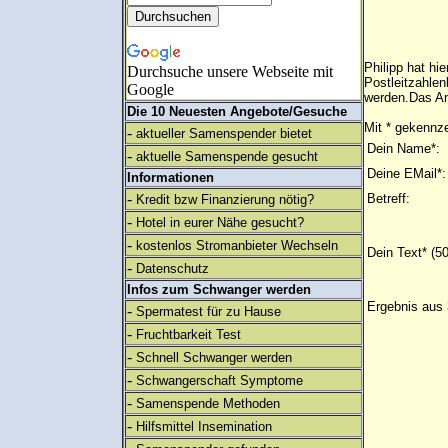
Philipp hat hi
Durchsuche unsere Webseite mit
Postleitzahlen
Google
werden.Das An
Die 10 Neuesten Angebote/Gesuche
Mit * gekennze
-
aktueller Samenspender bietet
Dein Name*:
-
aktuelle Samenspende gesucht
Deine EMail*:
Informationen
-
Betreff:
Kredit bzw Finanzierung nötig?
-
Hotel in eurer Nähe gesucht?
-
kostenlos Stromanbieter Wechseln
Dein Text* (5
-
Datenschutz
Infos zum Schwanger werden
Ergebnis aus 
-
Spermatest für zu Hause
-
Fruchtbarkeit Test
-
Schnell Schwanger werden
-
Schwangerschaft Symptome
-
Samenspende Methoden
-
Hilfsmittel Insemination