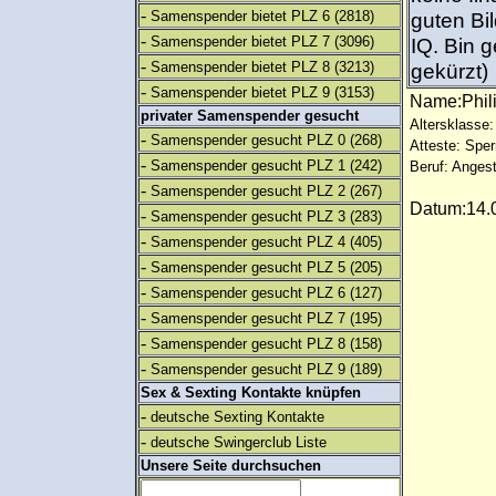
-
Samenspender bietet PLZ 6
(2818)
guten Bi
-
Samenspender bietet PLZ 7
(3096)
IQ. Bin g
-
Samenspender bietet PLZ 8
(3213)
gekürzt)
-
Samenspender bietet PLZ 9
(3153)
Name:Phi
privater Samenspender gesucht
Altersklasse:
-
Samenspender gesucht PLZ 0
(268)
Atteste: Sp
-
Samenspender gesucht PLZ 1
(242)
Beruf: Angest
-
Samenspender gesucht PLZ 2
(267)
Datum:14.0
-
Samenspender gesucht PLZ 3
(283)
-
Samenspender gesucht PLZ 4
(405)
-
Samenspender gesucht PLZ 5
(205)
-
Samenspender gesucht PLZ 6
(127)
-
Samenspender gesucht PLZ 7
(195)
-
Samenspender gesucht PLZ 8
(158)
-
Samenspender gesucht PLZ 9
(189)
Sex & Sexting Kontakte knüpfen
-
deutsche Sexting Kontakte
-
deutsche Swingerclub Liste
Unsere Seite durchsuchen