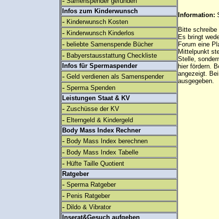
-
Samenspender gefunden
Infos zum Kinderwunsch
Information:
-
Kinderwunsch Kosten
Bitte schreibe
-
Kinderwunsch Kinderlos
Es bringt wed
-
beliebte Samenspende Bücher
Forum eine Pl
Mittelpunkt st
-
Babyerstausstattung Checkliste
Stelle, sonder
Infos für Spermaspender
hier fördern. B
angezeigt. B
-
Geld verdienen als Samenspender
ausgegeben.
-
Sperma Spenden
Leistungen Staat & KV
-
Zuschüsse der KV
-
Elterngeld & Kindergeld
Body Mass Index Rechner
-
Body Mass Index berechnen
-
Body Mass Index Tabelle
-
Hüfte Taille Quotient
Ratgeber
-
Sperma Ratgeber
-
Penis Ratgeber
-
Dildo & Vibrator
Inserat&Gesuch aufgeben