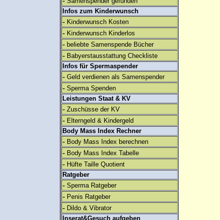
-
Samenspender gefunden
Infos zum Kinderwunsch
-
Kinderwunsch Kosten
-
Kinderwunsch Kinderlos
-
beliebte Samenspende Bücher
-
Babyerstausstattung Checkliste
Infos für Spermaspender
-
Geld verdienen als Samenspender
-
Sperma Spenden
Leistungen Staat & KV
-
Zuschüsse der KV
-
Elterngeld & Kindergeld
Body Mass Index Rechner
-
Body Mass Index berechnen
-
Body Mass Index Tabelle
-
Hüfte Taille Quotient
Ratgeber
-
Sperma Ratgeber
-
Penis Ratgeber
-
Dildo & Vibrator
Inserat&Gesuch aufgeben