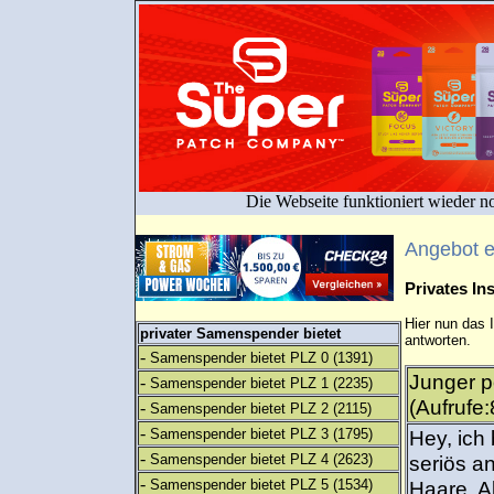
Die Webseite funktioniert wieder n
Angebot 
Privates I
Hier nun das 
privater Samenspender bietet
antworten.
-
Samenspender bietet PLZ 0
(1391)
Junger p
-
Samenspender bietet PLZ 1
(2235)
(Aufrufe:
-
Samenspender bietet PLZ 2
(2115)
-
Samenspender bietet PLZ 3
(1795)
Hey, ich
-
Samenspender bietet PLZ 4
(2623)
seriös a
-
Samenspender bietet PLZ 5
(1534)
Haare. Al