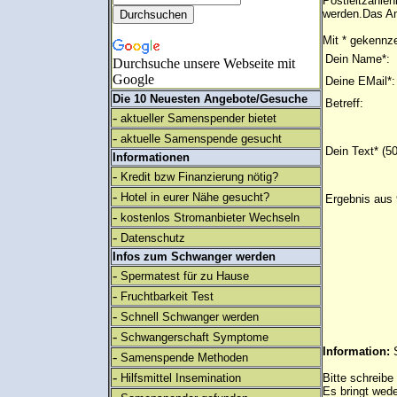
Postleitzahle
werden.Das An
Mit * gekennze
Dein Name*:
Durchsuche unsere Webseite mit
Google
Deine EMail*:
Die 10 Neuesten Angebote/Gesuche
Betreff:
-
aktueller Samenspender bietet
-
aktuelle Samenspende gesucht
Dein Text* (5
Informationen
-
Kredit bzw Finanzierung nötig?
-
Hotel in eurer Nähe gesucht?
Ergebnis aus 
-
kostenlos Stromanbieter Wechseln
-
Datenschutz
Infos zum Schwanger werden
-
Spermatest für zu Hause
-
Fruchtbarkeit Test
-
Schnell Schwanger werden
-
Schwangerschaft Symptome
Information:
-
Samenspende Methoden
-
Hilfsmittel Insemination
Bitte schreibe
Es bringt wed