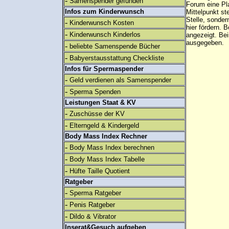
-
Samenspender gefunden
Forum eine Pl
Infos zum Kinderwunsch
Mittelpunkt st
Stelle, sonder
-
Kinderwunsch Kosten
hier fördern. B
-
Kinderwunsch Kinderlos
angezeigt. B
ausgegeben.
-
beliebte Samenspende Bücher
-
Babyerstausstattung Checkliste
Infos für Spermaspender
-
Geld verdienen als Samenspender
-
Sperma Spenden
Leistungen Staat & KV
-
Zuschüsse der KV
-
Elterngeld & Kindergeld
Body Mass Index Rechner
-
Body Mass Index berechnen
-
Body Mass Index Tabelle
-
Hüfte Taille Quotient
Ratgeber
-
Sperma Ratgeber
-
Penis Ratgeber
-
Dildo & Vibrator
Inserat&Gesuch aufgeben