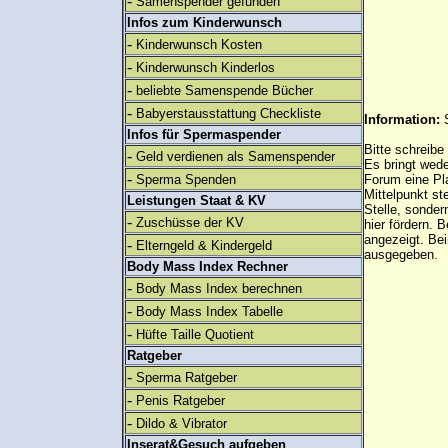
-
Samenspender gefunden
Infos zum Kinderwunsch
-
Kinderwunsch Kosten
-
Kinderwunsch Kinderlos
-
beliebte Samenspende Bücher
-
Babyerstausstattung Checkliste
Information:
Infos für Spermaspender
Bitte schreibe
-
Geld verdienen als Samenspender
Es bringt wed
-
Sperma Spenden
Forum eine Pl
Mittelpunkt st
Leistungen Staat & KV
Stelle, sonder
-
Zuschüsse der KV
hier fördern. B
angezeigt. B
-
Elterngeld & Kindergeld
ausgegeben.
Body Mass Index Rechner
-
Body Mass Index berechnen
-
Body Mass Index Tabelle
-
Hüfte Taille Quotient
Ratgeber
-
Sperma Ratgeber
-
Penis Ratgeber
-
Dildo & Vibrator
Inserat&Gesuch aufgeben