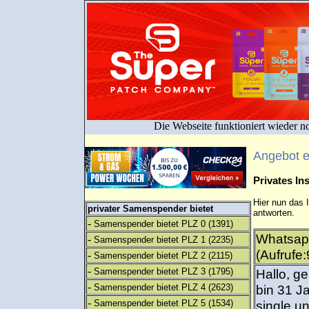
Die Webseite funktioniert wieder n
Angebot 
Privates I
Hier nun das 
privater Samenspender bietet
antworten.
-
Samenspender bietet PLZ 0
(1391)
Whatsap
-
Samenspender bietet PLZ 1
(2235)
(Aufrufe:
-
Samenspender bietet PLZ 2
(2115)
-
Samenspender bietet PLZ 3
(1795)
Hallo, ge
-
Samenspender bietet PLZ 4
(2623)
bin 31 J
-
Samenspender bietet PLZ 5
(1534)
single un