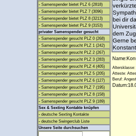
-
Samenspender bietet PLZ 6
(2818)
verkürzt
-
Samenspender bietet PLZ 7
(3096)
Sympathi
-
Samenspender bietet PLZ 8
(3213)
bei dir 
-
Samenspender bietet PLZ 9
(3153)
Universit
privater Samenspender gesucht
dem Zug 
-
Samenspender gesucht PLZ 0
(268)
Gerne be
-
Samenspender gesucht PLZ 1
(242)
Konstant
-
Samenspender gesucht PLZ 2
(267)
Name:Kon
-
Samenspender gesucht PLZ 3
(283)
-
Samenspender gesucht PLZ 4
(405)
Altersklasse:
-
Samenspender gesucht PLZ 5
(205)
Atteste: Atte
Beruf: Angest
-
Samenspender gesucht PLZ 6
(127)
Datum:18.0
-
Samenspender gesucht PLZ 7
(195)
-
Samenspender gesucht PLZ 8
(158)
-
Samenspender gesucht PLZ 9
(189)
Sex & Sexting Kontakte knüpfen
-
deutsche Sexting Kontakte
-
deutsche Swingerclub Liste
Unsere Seite durchsuchen