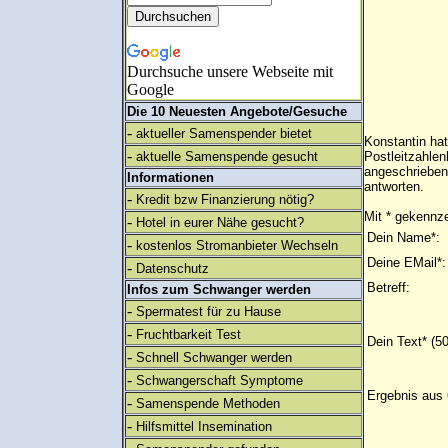
Durchsuche unsere Webseite mit
Google
Die 10 Neuesten Angebote/Gesuche
-
aktueller Samenspender bietet
Konstantin ha
-
aktuelle Samenspende gesucht
Postleitzahlen
angeschrieben
Informationen
antworten.
-
Kredit bzw Finanzierung nötig?
Mit * gekennze
-
Hotel in eurer Nähe gesucht?
Dein Name*:
-
kostenlos Stromanbieter Wechseln
Deine EMail*:
-
Datenschutz
Betreff:
Infos zum Schwanger werden
-
Spermatest für zu Hause
-
Fruchtbarkeit Test
Dein Text* (5
-
Schnell Schwanger werden
-
Schwangerschaft Symptome
Ergebnis aus 
-
Samenspende Methoden
-
Hilfsmittel Insemination