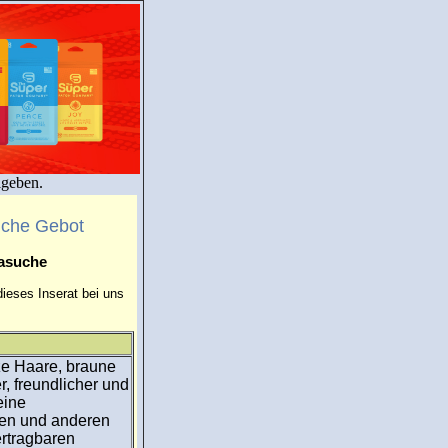
igeben.
uche Gebot
masuche
ieses Inserat bei uns
ze Haare, braune
r, freundlicher und
eine
gien und anderen
rtragbaren