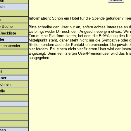
den
sch
Information:
Schon ein Hotel für die Spende gefunden?
Hie
os
e Bücher
Bitte schreibe den User nur an, sofern echtes Interesse an
Es bringt weder Dir noch dem Angeschriebenem etwas. Wir
heckliste
Forum eine Plattform bieten, bei dem die ErfÃ¼llung des K
der
Mittelpunkt steht, daher steht nicht nur die Sympathie oder 
Stelle, sondern auch der Kontakt untereinander. Die privat
amenspender
hier fördern. Bei einem nicht verifizierten User wird der Inser
angezeigt. Beim
verifizierten User/Premiumuser
wird das Ins
ausgegeben.
ld
hner
echnen
lle
ben