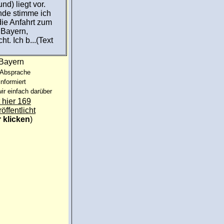
d) liegt vor.
ende stimme ich
die Anfahrt zum
 Bayern,
t. Ich b...(Text
:Bayern
 Absprache
informiert
ir einfach darüber
 hier 169
röffentlicht
r klicken
)