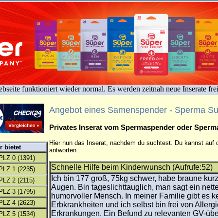
bseite funktioniert wieder normal. Es werden zeitnah neue Inserate fre
Angebot eines Samenspender - Sperma S
Privates Inserat vom Spermaspender oder Sper
Hier nun das Inserat, nachdem du suchtest. Du kannst auf d
 bietet
antworten.
PLZ 0
(1391)
Schnelle Hilfe beim Kinderwunsch (Aufrufe:52)
PLZ 1
(2235)
Ich bin 177 groß, 75kg schwer, habe braune kur
PLZ 2
(2115)
Augen. Bin tageslichttauglich, man sagt ein nette
PLZ 3
(1795)
humorvoller Mensch. In meiner Familie gibt es k
PLZ 4
(2623)
Erbkrankheiten und ich selbst bin frei von Aller
Erkrankungen. Ein Befund zu relevanten GV-übe
PLZ 5
(1534)