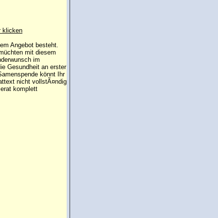
r klicken
 dem Angebot besteht.
 müchten mit diesem
inderwunsch im
die Gesundheit an erster
e Samenspende könnt Ihr
attext nicht vollstÃ¤ndig
erat komplett