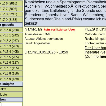
Krankheiten und ein Spermiogramm (Normalbefun
PLZ 6
(2818)
Auch ein HIV-Schnelltest o.Ä. direkt vor der Sp
PLZ 7
(3096)
gerne zu. Eine Entlohnung für die Spende oder 
PLZ 8
(3213)
Spendenort (innerhalb von Baden-Württemberg,
Südhessen oder Rheinland-Pfalz) erwarte ich nich
PLZ 9
(3153)
gekürzt)
r gesucht
Name:Jan
PLZ:9 & Ort
kein verifizierter User
t PLZ 0
(268)
Altersklasse: 33-40
Methode: nach
t PLZ 1
(242)
Atteste: Aidstest vorhanden
Rechte:bin gut 
t PLZ 2
(267)
Beruf: Angestellter
Kontakt:reden w
t PLZ 3
(283)
Der User hat
t PLZ 4
(405)
Datum:10.05.2025 - 10:59
Inserat(e) ve
(
Zur Info
hie
t PLZ 5
(205)
t PLZ 6
(127)
t PLZ 7
(195)
t PLZ 8
(158)
t PLZ 9
(189)
te knüpfen
takte
Liste
chen