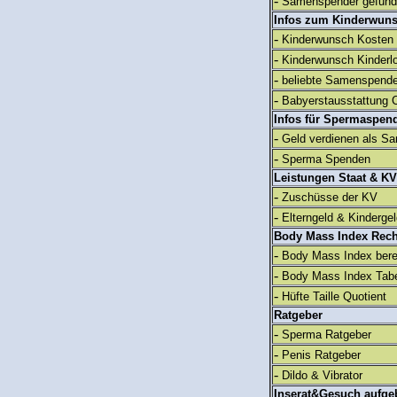
-
Samenspender gefun
Infos zum Kinderwun
-
Kinderwunsch Kosten
-
Kinderwunsch Kinderl
-
beliebte Samenspend
-
Babyerstausstattung C
Infos für Spermaspen
-
Geld verdienen als S
-
Sperma Spenden
Leistungen Staat & KV
-
Zuschüsse der KV
-
Elterngeld & Kinderge
Body Mass Index Rec
-
Body Mass Index ber
-
Body Mass Index Tabe
-
Hüfte Taille Quotient
Ratgeber
-
Sperma Ratgeber
-
Penis Ratgeber
-
Dildo & Vibrator
Inserat&Gesuch aufge