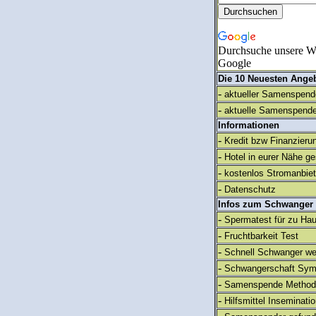
Durchsuche unsere We
Google
Die 10 Neuesten Ange
-
aktueller Samenspende
-
aktuelle Samenspende
Informationen
-
Kredit bzw Finanzieru
-
Hotel in eurer Nähe g
-
kostenlos Stromanbie
-
Datenschutz
Infos zum Schwanger
-
Spermatest für zu Ha
-
Fruchtbarkeit Test
-
Schnell Schwanger we
-
Schwangerschaft Sy
-
Samenspende Method
-
Hilfsmittel Inseminati