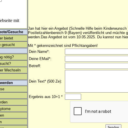
bseite mit
Jan hat hier ein Angebot (Schnelle Hilfe beim Kinderwunsch 
bote/Gesuche
Postleitzahlenbereich 9 (Bayern) verüffentlicht und müchte 
werden.Das Angebot ist vom 10.05.2025. Du kannst nun hier
r bietet
 gesucht
Mit * gekennzeichnet sind Pflichtangaben!
Dein Name*:
ng nötig?
Deine EMail*:
esucht?
Betreff:
ter Wechseln
Dein Text* (500 Ze):
 werden
use
Ergebnis aus 10+1 *
rden
mptome
en
on