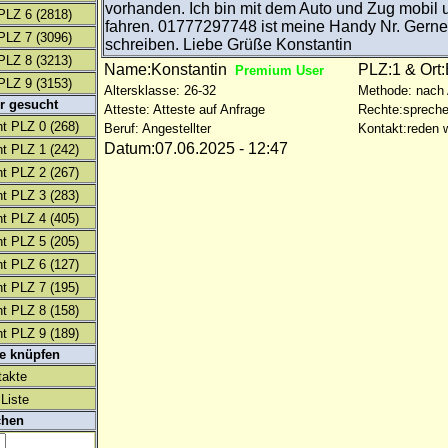
vorhanden. Ich bin mit dem Auto und Zug mobil 
PLZ 6
(2818)
fahren. 01777297748 ist meine Handy Nr. Gern
PLZ 7
(3096)
schreiben. Liebe Grüße Konstantin
PLZ 8
(3213)
Name:Konstantin
PLZ:1 & Ort:
Premium User
PLZ 9
(3153)
Altersklasse: 26-32
Methode: nach
r gesucht
Atteste: Atteste auf Anfrage
Rechte:spreche
t PLZ 0
(268)
Beruf: Angestellter
Kontakt:reden w
Datum:07.06.2025 - 12:47
t PLZ 1
(242)
t PLZ 2
(267)
t PLZ 3
(283)
t PLZ 4
(405)
t PLZ 5
(205)
t PLZ 6
(127)
t PLZ 7
(195)
t PLZ 8
(158)
t PLZ 9
(189)
te knüpfen
takte
Liste
chen