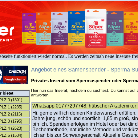
bseite funktioniert wieder normal. Es werden zeitnah neue Inserate fre
Angebot eines Samenspender - Sperma S
Privates Inserat vom Spermaspender oder Sper
Hier nun das Inserat, nachdem du suchtest. Du kannst auf d
 bietet
antworten.
PLZ 0
(1391)
Whatsapp 01777297748, hübscher Akademiker (
PLZ 1
(2235)
Hi, gerne will ich deinen Kinderwunsch erfüllen.
PLZ 2
(2115)
Jahre jung, schön und sportlich. 1,85 m groß, sin
PLZ 3
(1795)
bin ich. Spenden erfolgen im Hotel oder bei dir 
PLZ 4
(2623)
Bechermethode, natürliche Methode und verkürz
ich an bis zur Schwangerschaft. Aktuelle Gesund
PLZ 5
(1534)