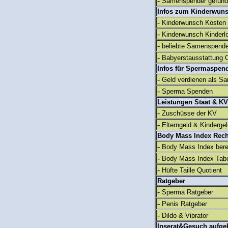
-
Samenspender gefun
Infos zum Kinderwun
-
Kinderwunsch Kosten
-
Kinderwunsch Kinderl
-
beliebte Samenspend
-
Babyerstausstattung C
Infos für Spermaspen
-
Geld verdienen als S
-
Sperma Spenden
Leistungen Staat & KV
-
Zuschüsse der KV
-
Elterngeld & Kinderge
Body Mass Index Rec
-
Body Mass Index ber
-
Body Mass Index Tabe
-
Hüfte Taille Quotient
Ratgeber
-
Sperma Ratgeber
-
Penis Ratgeber
-
Dildo & Vibrator
Inserat&Gesuch aufge