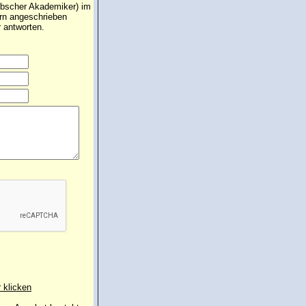
übscher Akademiker) im
ern angeschrieben
 antworten.
r klicken