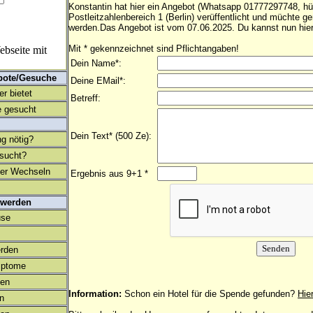
Konstantin hat hier ein Angebot (Whatsapp 01777297748, h
Postleitzahlenbereich 1 (Berlin) verüffentlicht und müchte g
werden.Das Angebot ist vom 07.06.2025. Du kannst nun hier
Mit * gekennzeichnet sind Pflichtangaben!
bseite mit
Dein Name*:
bote/Gesuche
Deine EMail*:
r bietet
Betreff:
 gesucht
Dein Text* (500 Ze):
ng nötig?
esucht?
ter Wechseln
Ergebnis aus 9+1 *
 werden
use
rden
mptome
en
Information:
Schon ein Hotel für die Spende gefunden?
Hie
on