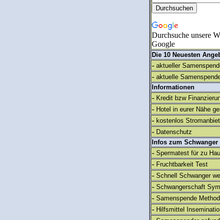
Durchsuche unsere We
Google
Die 10 Neuesten Ange
-
aktueller Samenspende
-
aktuelle Samenspende
Informationen
-
Kredit bzw Finanzieru
-
Hotel in eurer Nähe g
-
kostenlos Stromanbie
-
Datenschutz
Infos zum Schwanger
-
Spermatest für zu Ha
-
Fruchtbarkeit Test
-
Schnell Schwanger we
-
Schwangerschaft Sy
-
Samenspende Method
-
Hilfsmittel Inseminati