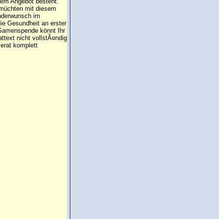
 dem Angebot besteht.
 müchten mit diesem
inderwunsch im
die Gesundheit an erster
e Samenspende könnt Ihr
attext nicht vollstÃ¤ndig
erat komplett