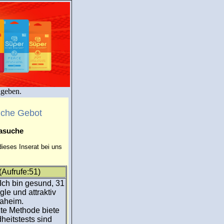
igeben.
uche Gebot
masuche
ieses Inserat bei uns
Aufrufe:51)
 Ich bin gesund, 31
gle und attraktiv
daheim.
te Methode biete
heitstests sind