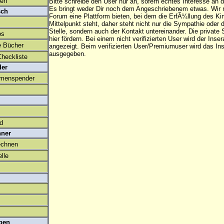
den
Bitte schreibe den User nur an, sofern echtes Interesse an
Es bringt weder Dir noch dem Angeschriebenem etwas. Wir
sch
Forum eine Plattform bieten, bei dem die ErfÃ¼llung des K
Mittelpunkt steht, daher steht nicht nur die Sympathie oder 
Stelle, sondern auch der Kontakt untereinander. Die privat
os
hier fördern. Bei einem nicht verifizierten User wird der Inser
e Bücher
angezeigt. Beim
verifizierten User/Premiumuser
wird das Ins
ausgegeben.
heckliste
der
amenspender
ld
hner
echnen
lle
ben