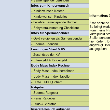
-
Samenspender gefunden
Infos zum Kinderwunsch
-
Kinderwunsch Kosten
Information:
-
Kinderwunsch Kinderlos
-
beliebte Samenspende Bücher
Bitte schreibe
Es bringt wed
-
Babyerstausstattung Checkliste
Forum eine Pl
Infos für Spermaspender
Mittelpunkt st
Stelle, sonder
-
Geld verdienen als Samenspender
hier fördern. B
-
Sperma Spenden
angezeigt. B
ausgegeben.
Leistungen Staat & KV
-
Zuschüsse der KV
-
Elterngeld & Kindergeld
Body Mass Index Rechner
-
Body Mass Index berechnen
-
Body Mass Index Tabelle
-
Hüfte Taille Quotient
Ratgeber
-
Sperma Ratgeber
-
Penis Ratgeber
-
Dildo & Vibrator
Inserat&Gesuch aufgeben