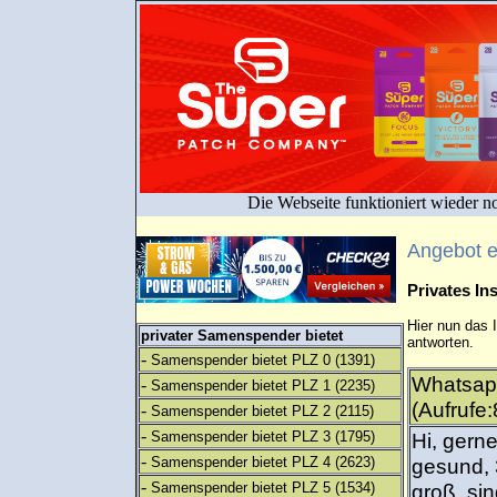
Die Webseite funktioniert wieder n
Angebot 
Privates I
Hier nun das 
privater Samenspender bietet
antworten.
-
Samenspender bietet PLZ 0
(1391)
Whatsap
-
Samenspender bietet PLZ 1
(2235)
(Aufrufe:
-
Samenspender bietet PLZ 2
(2115)
-
Samenspender bietet PLZ 3
(1795)
Hi, gerne
-
Samenspender bietet PLZ 4
(2623)
gesund, 
-
Samenspender bietet PLZ 5
(1534)
groß, sin