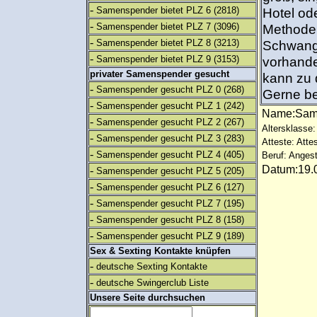
-
Samenspender bietet PLZ 6
(2818)
Hotel od
-
Samenspender bietet PLZ 7
(3096)
Methode 
-
Samenspender bietet PLZ 8
(3213)
Schwange
-
Samenspender bietet PLZ 9
(3153)
vorhande
privater Samenspender gesucht
kann zu 
-
Samenspender gesucht PLZ 0
(268)
Gerne be
-
Samenspender gesucht PLZ 1
(242)
Name:Sa
-
Samenspender gesucht PLZ 2
(267)
Altersklasse:
-
Samenspender gesucht PLZ 3
(283)
Atteste: Atte
-
Samenspender gesucht PLZ 4
(405)
Beruf: Angest
Datum:19.0
-
Samenspender gesucht PLZ 5
(205)
-
Samenspender gesucht PLZ 6
(127)
-
Samenspender gesucht PLZ 7
(195)
-
Samenspender gesucht PLZ 8
(158)
-
Samenspender gesucht PLZ 9
(189)
Sex & Sexting Kontakte knüpfen
-
deutsche Sexting Kontakte
-
deutsche Swingerclub Liste
Unsere Seite durchsuchen