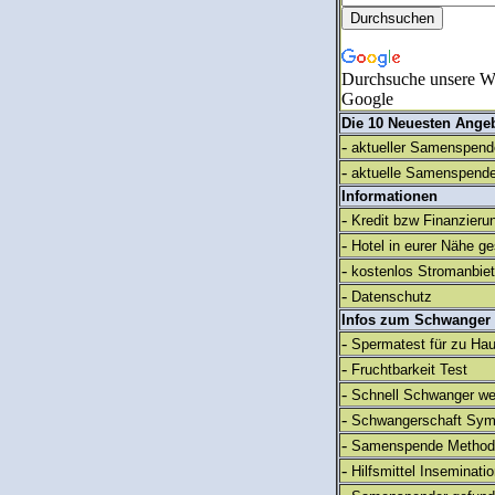
Durchsuche unsere We
Google
Die 10 Neuesten Ange
-
aktueller Samenspende
-
aktuelle Samenspende
Informationen
-
Kredit bzw Finanzieru
-
Hotel in eurer Nähe g
-
kostenlos Stromanbie
-
Datenschutz
Infos zum Schwanger
-
Spermatest für zu Ha
-
Fruchtbarkeit Test
-
Schnell Schwanger we
-
Schwangerschaft Sy
-
Samenspende Method
-
Hilfsmittel Inseminati