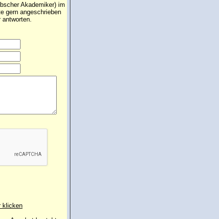
übscher Akademiker) im
te gern angeschrieben
 antworten.
r klicken