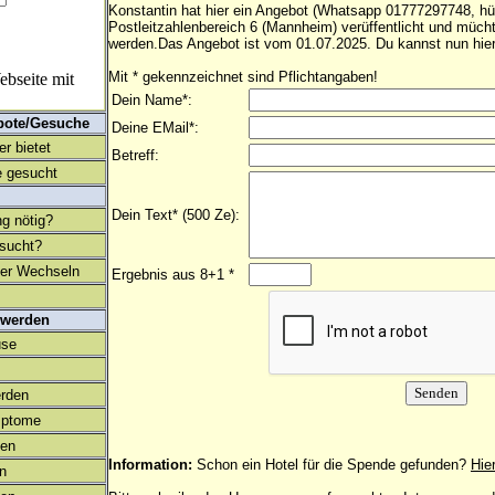
Konstantin hat hier ein Angebot (Whatsapp 01777297748, h
Postleitzahlenbereich 6 (Mannheim) verüffentlicht und müch
werden.Das Angebot ist vom 01.07.2025. Du kannst nun hier
Mit * gekennzeichnet sind Pflichtangaben!
bseite mit
Dein Name*:
bote/Gesuche
Deine EMail*:
r bietet
Betreff:
 gesucht
Dein Text* (500 Ze):
ng nötig?
esucht?
ter Wechseln
Ergebnis aus 8+1 *
 werden
use
rden
mptome
en
Information:
Schon ein Hotel für die Spende gefunden?
Hie
on