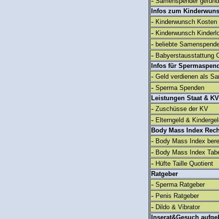
-
Samenspender gefun
Infos zum Kinderwun
-
Kinderwunsch Kosten
-
Kinderwunsch Kinderl
-
beliebte Samenspend
-
Babyerstausstattung C
Infos für Spermaspen
-
Geld verdienen als S
-
Sperma Spenden
Leistungen Staat & KV
-
Zuschüsse der KV
-
Elterngeld & Kinderge
Body Mass Index Rec
-
Body Mass Index ber
-
Body Mass Index Tabe
-
Hüfte Taille Quotient
Ratgeber
-
Sperma Ratgeber
-
Penis Ratgeber
-
Dildo & Vibrator
Inserat&Gesuch aufge