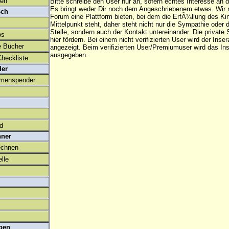
den
Bitte schreibe den User nur an, sofern echtes Interesse an
Es bringt weder Dir noch dem Angeschriebenem etwas. Wir
sch
Forum eine Plattform bieten, bei dem die ErfÃ¼llung des K
Mittelpunkt steht, daher steht nicht nur die Sympathie oder 
Stelle, sondern auch der Kontakt untereinander. Die privat
os
hier fördern. Bei einem nicht verifizierten User wird der Inser
e Bücher
angezeigt. Beim
verifizierten User/Premiumuser
wird das Ins
ausgegeben.
heckliste
der
amenspender
ld
hner
echnen
lle
ben