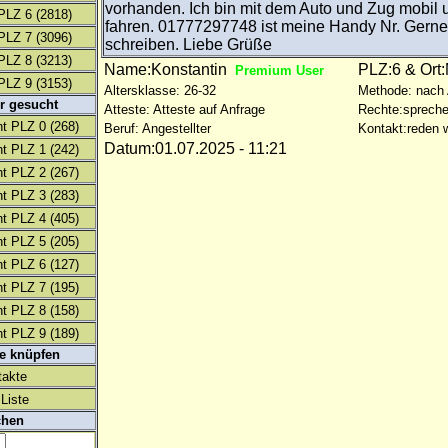
vorhanden. Ich bin mit dem Auto und Zug mobil 
PLZ 6
(2818)
fahren. 01777297748 ist meine Handy Nr. Gern
PLZ 7
(3096)
schreiben. Liebe Grüße
PLZ 8
(3213)
Name:Konstantin
PLZ:6 & Ort
Premium User
PLZ 9
(3153)
Altersklasse: 26-32
Methode: nach
r gesucht
Atteste: Atteste auf Anfrage
Rechte:spreche
t PLZ 0
(268)
Beruf: Angestellter
Kontakt:reden w
Datum:01.07.2025 - 11:21
t PLZ 1
(242)
t PLZ 2
(267)
t PLZ 3
(283)
t PLZ 4
(405)
t PLZ 5
(205)
t PLZ 6
(127)
t PLZ 7
(195)
t PLZ 8
(158)
t PLZ 9
(189)
te knüpfen
takte
Liste
chen