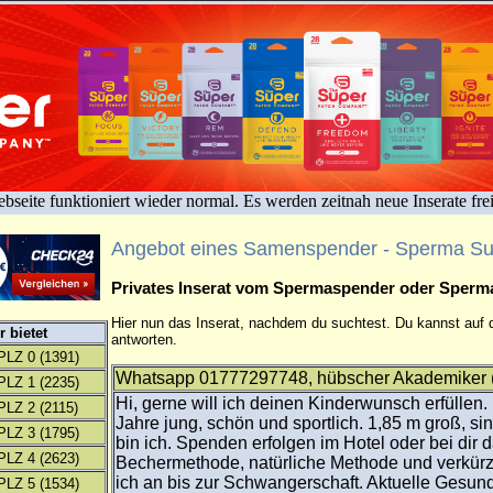
bseite funktioniert wieder normal. Es werden zeitnah neue Inserate fre
Angebot eines Samenspender - Sperma S
Privates Inserat vom Spermaspender oder Sper
Hier nun das Inserat, nachdem du suchtest. Du kannst auf d
 bietet
antworten.
PLZ 0
(1391)
Whatsapp 01777297748, hübscher Akademiker (
PLZ 1
(2235)
Hi, gerne will ich deinen Kinderwunsch erfüllen.
PLZ 2
(2115)
Jahre jung, schön und sportlich. 1,85 m groß, sin
PLZ 3
(1795)
bin ich. Spenden erfolgen im Hotel oder bei dir 
PLZ 4
(2623)
Bechermethode, natürliche Methode und verkürz
ich an bis zur Schwangerschaft. Aktuelle Gesund
PLZ 5
(1534)