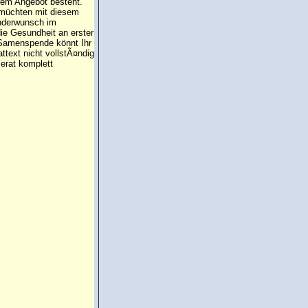
 dem Angebot besteht.
 müchten mit diesem
inderwunsch im
die Gesundheit an erster
e Samenspende könnt Ihr
attext nicht vollstÃ¤ndig
erat komplett