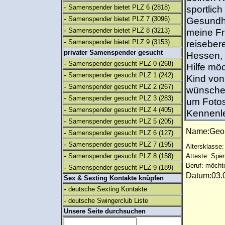
-
Samenspender bietet PLZ 6
(2818)
sportlich
-
Samenspender bietet PLZ 7
(3096)
Gesundh
-
Samenspender bietet PLZ 8
(3213)
meine Fr
-
Samenspender bietet PLZ 9
(3153)
reiseber
privater Samenspender gesucht
Hessen, 
-
Samenspender gesucht PLZ 0
(268)
Hilfe möc
-
Samenspender gesucht PLZ 1
(242)
Kind von
-
Samenspender gesucht PLZ 2
(267)
wünsche 
-
Samenspender gesucht PLZ 3
(283)
um Foto
-
Samenspender gesucht PLZ 4
(405)
Kennenl
-
Samenspender gesucht PLZ 5
(205)
Name:Ge
-
Samenspender gesucht PLZ 6
(127)
-
Samenspender gesucht PLZ 7
(195)
Altersklasse:
-
Samenspender gesucht PLZ 8
(158)
Atteste: Sp
Beruf: möcht
-
Samenspender gesucht PLZ 9
(189)
Datum:03.0
Sex & Sexting Kontakte knüpfen
-
deutsche Sexting Kontakte
-
deutsche Swingerclub Liste
Unsere Seite durchsuchen