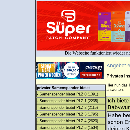
Die Webseite funktioniert wieder n
Angebot 
Privates I
Hier nun das 
privater Samenspender bietet
antworten.
-
Samenspender bietet PLZ 0
(1391)
Ich biet
-
Samenspender bietet PLZ 1
(2235)
Babywun 
-
Samenspender bietet PLZ 2
(2115)
-
Samenspender bietet PLZ 3
(1795)
Habe ber
-
Samenspender bietet PLZ 4
(2623)
schon Er
-
Samenspender bietet PLZ 5
(1534)
deinen K