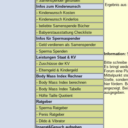
-
Samenspender gefunden
Ergebnis aus 
Infos zum Kinderwunsch
-
Kinderwunsch Kosten
-
Kinderwunsch Kinderlos
-
beliebte Samenspende Bücher
-
Babyerstausstattung Checkliste
Infos für Spermaspender
-
Geld verdienen als Samenspender
-
Sperma Spenden
Information:
Leistungen Staat & KV
Bitte schreibe
-
Zuschüsse der KV
Es bringt wed
-
Elterngeld & Kindergeld
Forum eine Pl
Mittelpunkt st
Body Mass Index Rechner
Stelle, sonder
-
Body Mass Index berechnen
hier fördern. B
angezeigt. B
-
Body Mass Index Tabelle
ausgegeben.
-
Hüfte Taille Quotient
Ratgeber
-
Sperma Ratgeber
-
Penis Ratgeber
-
Dildo & Vibrator
Inserat&Gesuch aufgeben