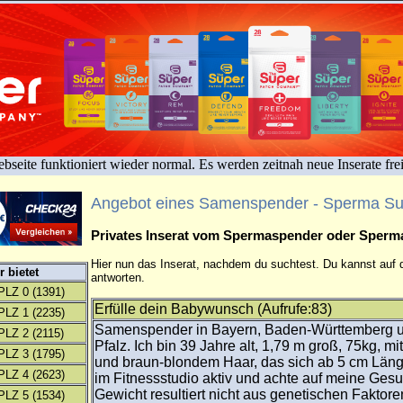
bseite funktioniert wieder normal. Es werden zeitnah neue Inserate fre
Angebot eines Samenspender - Sperma S
Privates Inserat vom Spermaspender oder Sper
Hier nun das Inserat, nachdem du suchtest. Du kannst auf d
 bietet
antworten.
PLZ 0
(1391)
Erfülle dein Babywunsch (Aufrufe:83)
PLZ 1
(2235)
Samenspender in Bayern, Baden-Württemberg u
PLZ 2
(2115)
Pfalz. Ich bin 39 Jahre alt, 1,79 m groß, 75kg, m
PLZ 3
(1795)
und braun-blondem Haar, das sich ab 5 cm Länge 
PLZ 4
(2623)
im Fitnessstudio aktiv und achte auf meine Gesu
Gewicht resultiert nicht aus genetischen Faktor
PLZ 5
(1534)