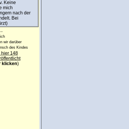
v. Keine
e mich
ngern nach der
delt. Bei
rzt)
..
ich
n wir darüber
unsch des Kindes
 hier 148
röffentlicht
r klicken
)