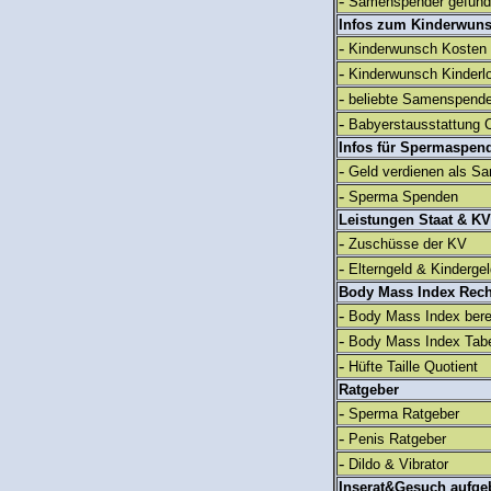
-
Samenspender gefun
Infos zum Kinderwun
-
Kinderwunsch Kosten
-
Kinderwunsch Kinderl
-
beliebte Samenspend
-
Babyerstausstattung C
Infos für Spermaspen
-
Geld verdienen als S
-
Sperma Spenden
Leistungen Staat & KV
-
Zuschüsse der KV
-
Elterngeld & Kinderge
Body Mass Index Rec
-
Body Mass Index ber
-
Body Mass Index Tabe
-
Hüfte Taille Quotient
Ratgeber
-
Sperma Ratgeber
-
Penis Ratgeber
-
Dildo & Vibrator
Inserat&Gesuch aufge