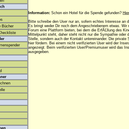
den
sch
Information:
Schon ein Hotel für die Spende gefunden?
Hie
os
Bitte schreibe den User nur an, sofern echtes Interesse an
Es bringt weder Dir noch dem Angeschriebenem etwas. Wir
e Bücher
Forum eine Plattform bieten, bei dem die ErfĂĽllung des Ki
heckliste
Mittelpunkt steht, daher steht nicht nur die Sympathie oder 
der
Stelle, sondern auch der Kontakt untereinander. Die privat
hier fördern. Bei einem nicht verifizierten User wird der Inser
amenspender
angezeigt. Beim
verifizierten User/Premiumuser
wird das Ins
ausgegeben.
ld
hner
echnen
lle
ben