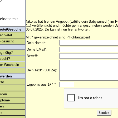
bseite mit
Nikolas hat hier ein Angebot (Erfülle dein Babywunsch) im P
(...) verüffentlicht und müchte gern angeschrieben werden.
bote/Gesuche
06.07.2025. Du kannst nun hier antworten.
r bietet
Mit * gekennzeichnet sind Pflichtangaben!
 gesucht
Dein Name*:
Deine EMail*:
ng nötig?
Betreff:
esucht?
ter Wechseln
Dein Text* (500 Ze):
 werden
use
Ergebnis aus 1+4 *
rden
mptome
en
on