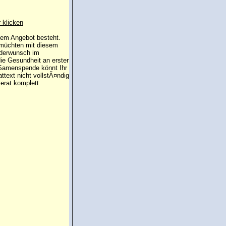
r klicken
 dem Angebot besteht.
 müchten mit diesem
nderwunsch im
die Gesundheit an erster
e Samenspende könnt Ihr
attext nicht vollstĂ¤ndig
erat komplett