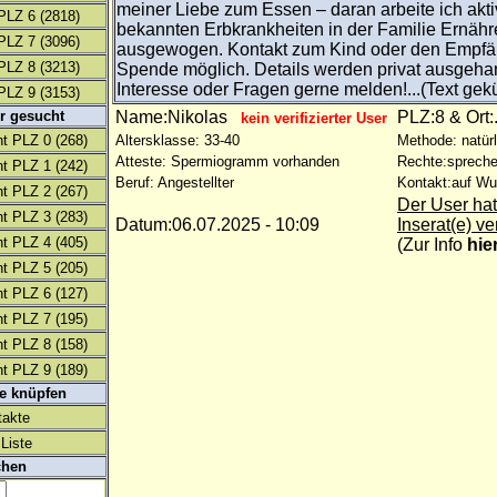
meiner Liebe zum Essen – daran arbeite ich akti
PLZ 6
(2818)
bekannten Erbkrankheiten in der Familie Ernähr
PLZ 7
(3096)
ausgewogen. Kontakt zum Kind oder den Empfä
PLZ 8
(3213)
Spende möglich. Details werden privat ausgehan
Interesse oder Fragen gerne melden!...(Text gekü
PLZ 9
(3153)
r gesucht
Name:Nikolas
PLZ:8 & Ort:.
kein verifizierter User
t PLZ 0
(268)
Altersklasse: 33-40
Methode: natürl
Atteste: Spermiogramm vorhanden
Rechte:spreche
t PLZ 1
(242)
Beruf: Angestellter
Kontakt:auf W
t PLZ 2
(267)
Der User hat
t PLZ 3
(283)
Datum:06.07.2025 - 10:09
Inserat(e) ve
t PLZ 4
(405)
(
Zur Info
hie
t PLZ 5
(205)
t PLZ 6
(127)
t PLZ 7
(195)
t PLZ 8
(158)
t PLZ 9
(189)
te knüpfen
takte
Liste
chen