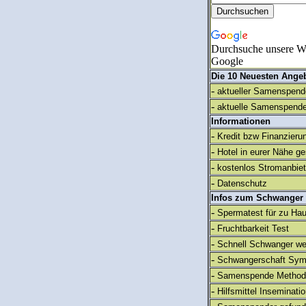
Durchsuche unsere We
Google
Die 10 Neuesten Ange
-
aktueller Samenspende
-
aktuelle Samenspende
Informationen
-
Kredit bzw Finanzieru
-
Hotel in eurer Nähe g
-
kostenlos Stromanbie
-
Datenschutz
Infos zum Schwanger
-
Spermatest für zu Ha
-
Fruchtbarkeit Test
-
Schnell Schwanger we
-
Schwangerschaft Sy
-
Samenspende Method
-
Hilfsmittel Inseminati