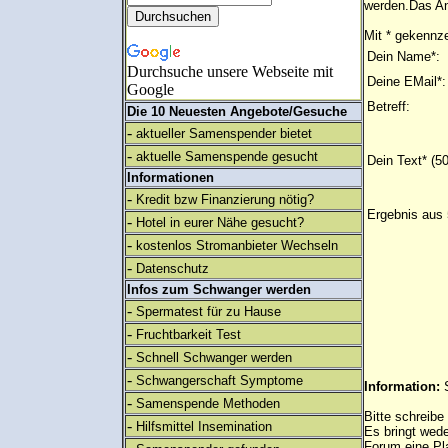
werden.Das An
Mit * gekennze
Dein Name*:
Durchsuche unsere Webseite mit
Deine EMail*:
Google
Betreff:
Die 10 Neuesten Angebote/Gesuche
-
aktueller Samenspender bietet
-
aktuelle Samenspende gesucht
Dein Text* (5
Informationen
-
Kredit bzw Finanzierung nötig?
Ergebnis aus 
-
Hotel in eurer Nähe gesucht?
-
kostenlos Stromanbieter Wechseln
-
Datenschutz
Infos zum Schwanger werden
-
Spermatest für zu Hause
-
Fruchtbarkeit Test
-
Schnell Schwanger werden
-
Schwangerschaft Symptome
Information:
-
Samenspende Methoden
Bitte schreibe
-
Hilfsmittel Insemination
Es bringt wed
Forum eine Pl