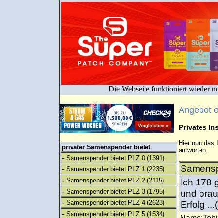
Die Webseite funktioniert wieder n
Angebot 
Privates I
Hier nun das 
privater Samenspender bietet
antworten.
-
Samenspender bietet PLZ 0
(1391)
Samenspe
-
Samenspender bietet PLZ 1
(2235)
-
Samenspender bietet PLZ 2
(2115)
Ich 178 
-
Samenspender bietet PLZ 3
(1795)
und brau
-
Samenspender bietet PLZ 4
(2623)
Erfolg ..
-
Samenspender bietet PLZ 5
(1534)
Name:Tob