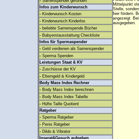
-
Samenspender gefunden
Mittelpunkt st
Infos zum Kinderwunsch
Stelle, sonder
-
hier fördern. B
Kinderwunsch Kosten
angezeigt. B
-
Kinderwunsch Kinderlos
ausgegeben.
-
beliebte Samenspende Bücher
-
Babyerstausstattung Checkliste
Infos für Spermaspender
-
Geld verdienen als Samenspender
-
Sperma Spenden
Leistungen Staat & KV
-
Zuschüsse der KV
-
Elterngeld & Kindergeld
Body Mass Index Rechner
-
Body Mass Index berechnen
-
Body Mass Index Tabelle
-
Hüfte Taille Quotient
Ratgeber
-
Sperma Ratgeber
-
Penis Ratgeber
-
Dildo & Vibrator
Inserat&Gesuch aufgeben